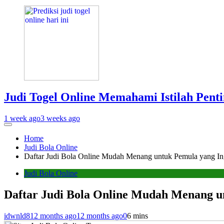
Judi Togel Online Memahami Istilah Pen
1 week ago
3 weeks ago
Home
Judi Bola Online
Daftar Judi Bola Online Mudah Menang untuk Pemula yang In
Judi Bola Online
Daftar Judi Bola Online Mudah Menang u
idwnld8
12 months ago
12 months ago
0
6 mins