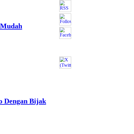
n Mudah
o Dengan Bijak