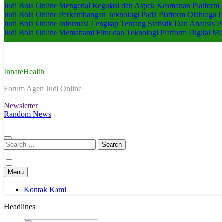
Judi Bola Online Mengenal Regulasi dan Aspek Keamanan Platfor
Judi Bola Online Perkembangan Teknologi Pada Platform Olahraga 
Judi Bola Online Informasi Lengkap Tentang Statistik Dan Analisis
Judi Bola Online Memahami Fitur dan Teknologi Platform Digital M
InnateHealth
Forum Agen Judi Online
Newsletter
Random News
Search
for:
Menu
Kontak Kami
Headlines