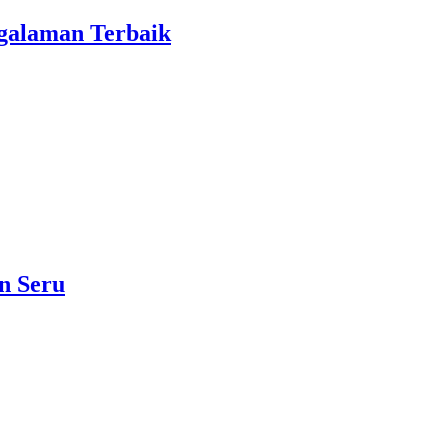
ngalaman Terbaik
n Seru