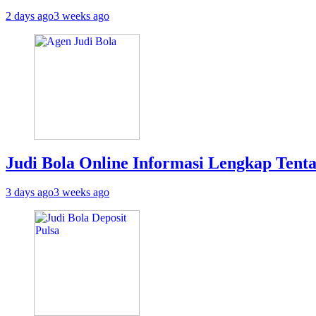
2 days ago
3 weeks ago
Judi Bola Online Informasi Lengkap Tenta
3 days ago
3 weeks ago