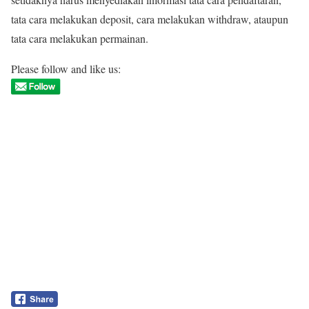
tata cara melakukan deposit, cara melakukan withdraw, ataupun
tata cara melakukan permainan.
Please follow and like us: