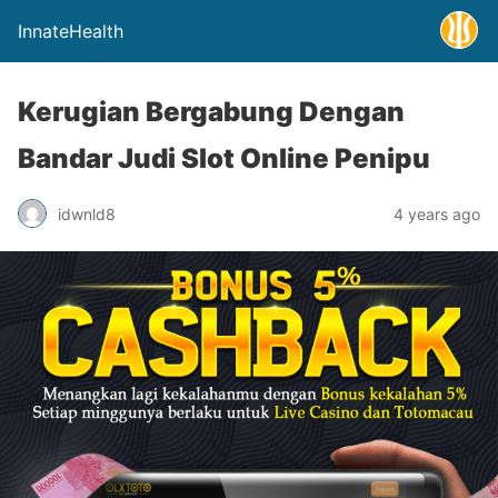
InnateHealth
Kerugian Bergabung Dengan
Bandar Judi Slot Online Penipu
idwnld8
4 years ago