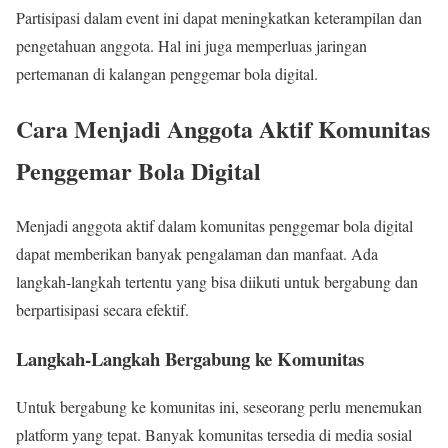
Partisipasi dalam event ini dapat meningkatkan keterampilan dan
pengetahuan anggota. Hal ini juga memperluas jaringan
pertemanan di kalangan penggemar bola digital.
Cara Menjadi Anggota Aktif Komunitas
Penggemar Bola Digital
Menjadi anggota aktif dalam komunitas penggemar bola digital
dapat memberikan banyak pengalaman dan manfaat. Ada
langkah-langkah tertentu yang bisa diikuti untuk bergabung dan
berpartisipasi secara efektif.
Langkah-Langkah Bergabung ke Komunitas
Untuk bergabung ke komunitas ini, seseorang perlu menemukan
platform yang tepat. Banyak komunitas tersedia di media sosial