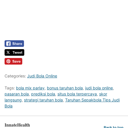
Categories:
Judi Bola Online
Tags:
bola mix parlay
,
bonus taruhan bola
,
judi bola online
,
pasaran bola
,
prediksi bola
,
situs bola terpercaya
,
skor
langsung
,
strategi taruhan bola
,
Taruhan Sepakbola Tips Judi
Bola
InnateHealth
Back to top