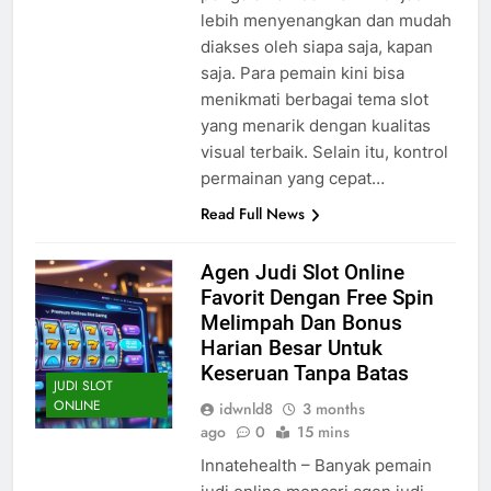
lebih menyenangkan dan mudah
diakses oleh siapa saja, kapan
saja. Para pemain kini bisa
menikmati berbagai tema slot
yang menarik dengan kualitas
visual terbaik. Selain itu, kontrol
permainan yang cepat…
Read Full News
Agen Judi Slot Online
Favorit Dengan Free Spin
Melimpah Dan Bonus
Harian Besar Untuk
Keseruan Tanpa Batas
JUDI SLOT
ONLINE
idwnld8
3 months
ago
0
15 mins
Innatehealth – Banyak pemain