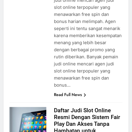
judi online mencari agen judi
slot online terpopuler yang
menawarkan free spin dan
bonus harian melimpah. Agen
seperti ini tentu sangat menarik
karena memberikan kesempatan
menang yang lebih besar
dengan berbagai promo yang
rutin diberikan. Banyak pemain
judi online mencari agen judi
slot online terpopuler yang
menawarkan free spin dan
bonus…
Read Full News
Daftar Judi Slot Online
Resmi Dengan Sistem Fair
Play Dan Akses Tanpa
Hambatan untuk