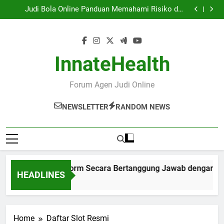
Judi Bola Online Informasi Lengkap Tentang Statistik
Skip
Dan Analisis Pertandingan Untuk Pemain Pemula
Judi Bola Online Panduan Memahami Risiko dan
to
Penggunaan Platform Secara Bertanggung Jawab
Judi Bola Online Mengenal Regulasi dan Aspek
dengan Cara Mudah
Keamanan Platform dengan Mudah
Judi Bola Online Perkembangan Teknologi Pada
content
Platform Olahraga Digital yang Membuat Taruhan
Judi Bola Online Informasi Lengkap Tentang Statistik
Makin Seru
Dan Analisis Pertandingan Untuk Pemain Pemula
Judi Bola Online Panduan Memahami Risiko dan
Penggunaan Platform Secara Bertanggung Jawab
Judi Bola Online Mengenal Regulasi dan Aspek
InnateHealth
dengan Cara Mudah
Keamanan Platform dengan Mudah
Judi Bola Online Perkembangan Teknologi Pada
Platform Olahraga Digital yang Membuat Taruhan
Judi Bola Online Informasi Lengkap Tentang Statistik
Makin Seru
Dan Analisis Pertandingan Untuk Pemain Pemula
Forum Agen Judi Online
NEWSLETTER
RANDOM NEWS
Penggunaan Platform Secara Bertanggung Jawab dengan Car
HEADLINES
Home
Daftar Slot Resmi