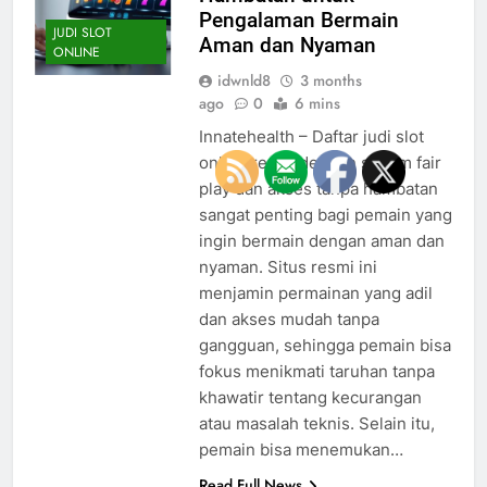
Pengalaman Bermain
JUDI SLOT
Aman dan Nyaman
ONLINE
idwnld8
3 months
ago
0
6 mins
Innatehealth – Daftar judi slot
online resmi dengan sistem fair
play dan akses tanpa hambatan
sangat penting bagi pemain yang
ingin bermain dengan aman dan
nyaman. Situs resmi ini
menjamin permainan yang adil
dan akses mudah tanpa
gangguan, sehingga pemain bisa
fokus menikmati taruhan tanpa
khawatir tentang kecurangan
atau masalah teknis. Selain itu,
pemain bisa menemukan…
Read Full News