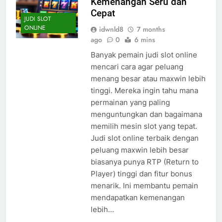
Kemenangan Seru dan
Cepat
JUDI SLOT
ONLINE
idwnld8
7 months
ago
0
6 mins
Banyak pemain judi slot online
mencari cara agar peluang
menang besar atau maxwin lebih
tinggi. Mereka ingin tahu mana
permainan yang paling
menguntungkan dan bagaimana
memilih mesin slot yang tepat.
Judi slot online terbaik dengan
peluang maxwin lebih besar
biasanya punya RTP (Return to
Player) tinggi dan fitur bonus
menarik. Ini membantu pemain
mendapatkan kemenangan
lebih…