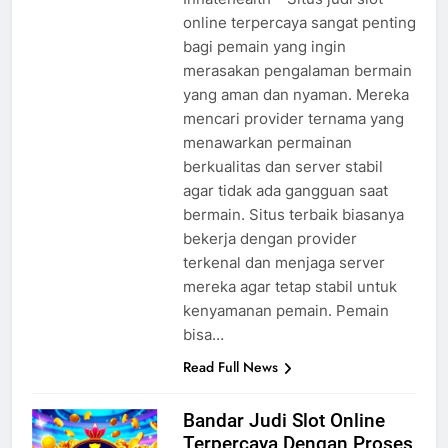
online terpercaya sangat penting
bagi pemain yang ingin
merasakan pengalaman bermain
yang aman dan nyaman. Mereka
mencari provider ternama yang
menawarkan permainan
berkualitas dan server stabil
agar tidak ada gangguan saat
bermain. Situs terbaik biasanya
bekerja dengan provider
terkenal dan menjaga server
mereka agar tetap stabil untuk
kenyamanan pemain. Pemain
bisa…
Read Full News
Bandar Judi Slot Online
Terpercaya Dengan Proses