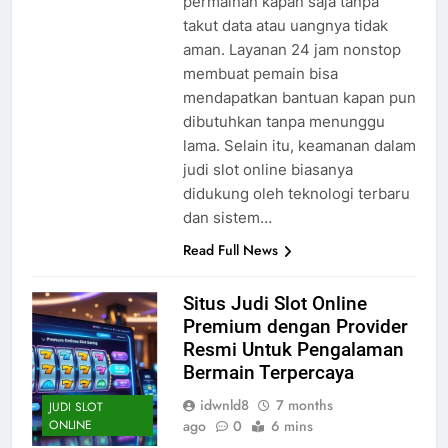
permainan kapan saja tanpa
takut data atau uangnya tidak
aman. Layanan 24 jam nonstop
membuat pemain bisa
mendapatkan bantuan kapan pun
dibutuhkan tanpa menunggu
lama. Selain itu, keamanan dalam
judi slot online biasanya
didukung oleh teknologi terbaru
dan sistem…
Read Full News
Situs Judi Slot Online
Premium dengan Provider
Resmi Untuk Pengalaman
Bermain Terpercaya
idwnld8
7 months
JUDI SLOT
ONLINE
ago
0
6 mins