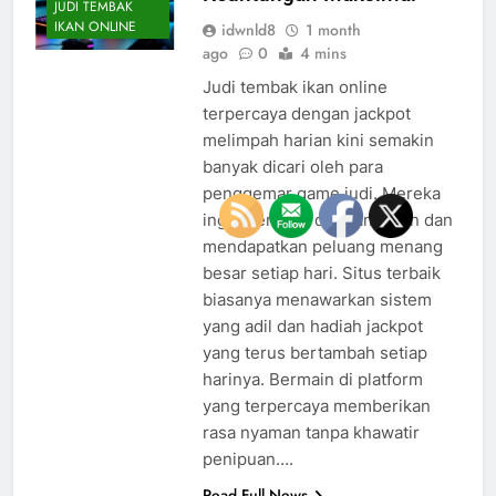
JUDI TEMBAK
IKAN ONLINE
idwnld8
1 month
ago
0
4 mins
Judi tembak ikan online
terpercaya dengan jackpot
melimpah harian kini semakin
banyak dicari oleh para
penggemar game judi. Mereka
ingin bermain dengan aman dan
mendapatkan peluang menang
besar setiap hari. Situs terbaik
biasanya menawarkan sistem
yang adil dan hadiah jackpot
yang terus bertambah setiap
harinya. Bermain di platform
yang terpercaya memberikan
rasa nyaman tanpa khawatir
penipuan….
Read Full News