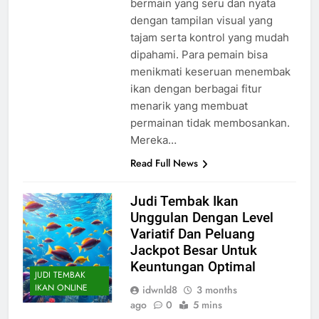
bermain yang seru dan nyata
dengan tampilan visual yang
tajam serta kontrol yang mudah
dipahami. Para pemain bisa
menikmati keseruan menembak
ikan dengan berbagai fitur
menarik yang membuat
permainan tidak membosankan.
Mereka…
Read Full News
Judi Tembak Ikan
Unggulan Dengan Level
Variatif Dan Peluang
Jackpot Besar Untuk
Keuntungan Optimal
JUDI TEMBAK
IKAN ONLINE
idwnld8
3 months
ago
0
5 mins