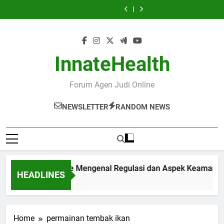
Judi
Judi
Skip
Online
Online
Online
Online
Online
Online
Online
Bola
Bola
Memahami
Mengenal
Perkembangan
Informasi
Memahami
Mengenal
Perkembangan
Online
Online
to
Fitur
Regulasi
Teknologi
Lengkap
Fitur
Regulasi
Teknologi
Informasi
Memahami
content
dan
dan
Pada
Tentang
dan
dan
Pada
Lengkap
Fitur
Teknologi
Aspek
Platform
Statistik
Teknologi
Aspek
Platform
Tentang
dan
Platform
Keamanan
Olahraga
Dan
Platform
Keamanan
Olahraga
Statistik
Teknologi
Digital
Platform
Digital
Analisis
Digital
Platform
Digital
Dan
Platform
InnateHealth
Modern
dengan
yang
Pertandingan
Modern
dengan
yang
Analisis
Digital
untuk
Mudah
Membuat
Untuk
untuk
Mudah
Membuat
Pertandingan
Modern
Pengalaman
Taruhan
Pemain
Pengalaman
Taruhan
Untuk
untuk
Forum Agen Judi Online
Terbaik
Makin
Pemula
Terbaik
Makin
Pemain
Pengalaman
Seru
Seru
Pemula
Terbaik
NEWSLETTER
RANDOM NEWS
Judi Bola Online Mengenal Regulasi dan Aspek Keamanan 
HEADLINES
8 Hours Ago
Home
permainan tembak ikan