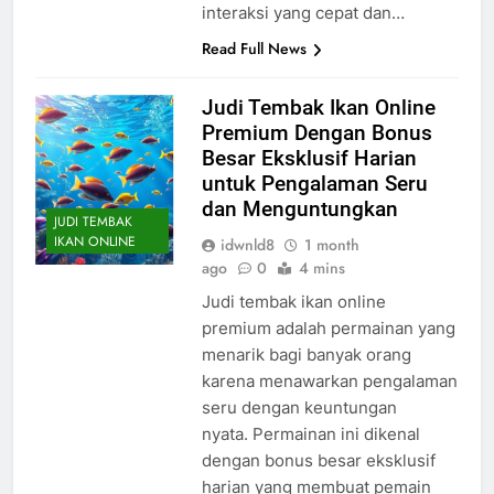
interaksi yang cepat dan…
Read Full News
Judi Tembak Ikan Online
Premium Dengan Bonus
Besar Eksklusif Harian
untuk Pengalaman Seru
dan Menguntungkan
JUDI TEMBAK
IKAN ONLINE
idwnld8
1 month
ago
0
4 mins
Judi tembak ikan online
premium adalah permainan yang
menarik bagi banyak orang
karena menawarkan pengalaman
seru dengan keuntungan
nyata. Permainan ini dikenal
dengan bonus besar eksklusif
harian yang membuat pemain