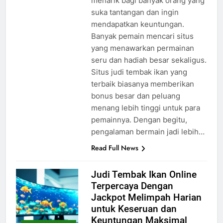
menarik bagi banyak orang yang
suka tantangan dan ingin
mendapatkan keuntungan.
Banyak pemain mencari situs
yang menawarkan permainan
seru dan hadiah besar sekaligus.
Situs judi tembak ikan yang
terbaik biasanya memberikan
bonus besar dan peluang
menang lebih tinggi untuk para
pemainnya. Dengan begitu,
pengalaman bermain jadi lebih…
Read Full News
Judi Tembak Ikan Online
Terpercaya Dengan
Jackpot Melimpah Harian
untuk Keseruan dan
Keuntungan Maksimal