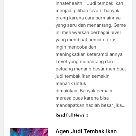
Innatehealth – Judi tembak ikan
menjadi pilihan favorit banyak
orang karena cara bermainnya
yang seru dan menantang. Game
ini menawarkan berbagai level
yang membuat pemain terus
ingin mencoba dan
meningkatkan keterampilannya.
Level yang menantang dan
peluang menang besar membuat
judi tembak ikan semakin
menarik untuk
dimainkan. Banyak pemain
merasa puas karena bisa
mendapatkan hadiah besar jika…
Read Full News
Agen Judi Tembak Ikan