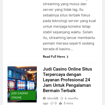
streaming yang mulus dan
server yang tidak lag. Itu
sebabnya situs terbaik fokus
pada teknologi server yang kuat
untuk menjaga koneksi tetap
stabil sepanjang waktu. Selain
itu, streaming lancar membantu
pemain merasa seperti sedang
berada di kasino…
Read Full News
Judi Casino Online Situs
Terpercaya dengan
Layanan Profesional 24
Jam Untuk Pengalaman
Bermain Terbaik
JUDI CASINO
ONLINE
idwnld8
6 months
ago
0
5 mins