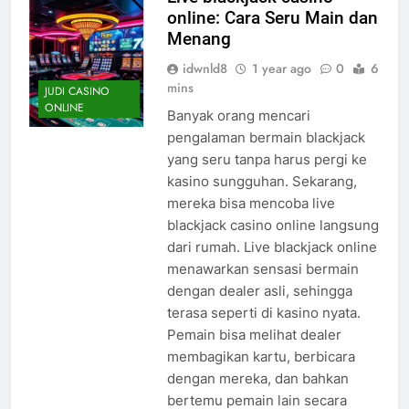
online: Cara Seru Main dan
Menang
idwnld8
1 year ago
0
6
mins
JUDI CASINO
ONLINE
Banyak orang mencari
pengalaman bermain blackjack
yang seru tanpa harus pergi ke
kasino sungguhan. Sekarang,
mereka bisa mencoba live
blackjack casino online langsung
dari rumah. Live blackjack online
menawarkan sensasi bermain
dengan dealer asli, sehingga
terasa seperti di kasino nyata.
Pemain bisa melihat dealer
membagikan kartu, berbicara
dengan mereka, dan bahkan
bertemu pemain lain secara