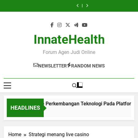
Judi
Judi
Skip
Online
Online
Online
Online
Online
Online
Online
Bola
Bola
Panduan
Perkembangan
Informasi
Memahami
Panduan
Perkembangan
Informasi
Online
Online
to
Memahami
Teknologi
Lengkap
Fitur
Memahami
Teknologi
Lengkap
Memahami
Panduan
content
Cara
Pada
Tentang
dan
Cara
Pada
Tentang
Fitur
Memahami
Kerja
Platform
Statistik
Teknologi
Kerja
Platform
Statistik
dan
Cara
Platform
Olahraga
Dan
Platform
Platform
Olahraga
Dan
Teknologi
Kerja
Digital
Digital
Analisis
Digital
Digital
Digital
Analisis
Platform
Platform
InnateHealth
dengan
yang
Pertandingan
Modern
dengan
yang
Pertandingan
Digital
Digital
Mudah
Membuat
Untuk
untuk
Mudah
Membuat
Untuk
Modern
dengan
dan
Taruhan
Pemain
Pengalaman
dan
Taruhan
Pemain
untuk
Mudah
Forum Agen Judi Online
Seru
Makin
Pemula
Terbaik
Seru
Makin
Pemula
Pengalaman
dan
Seru
Seru
Terbaik
Seru
NEWSLETTER
RANDOM NEWS
Judi Bola Online Perkembangan Teknologi Pada Platform Ol
HEADLINES
14 Hours Ago
Home
Strategi menang live casino