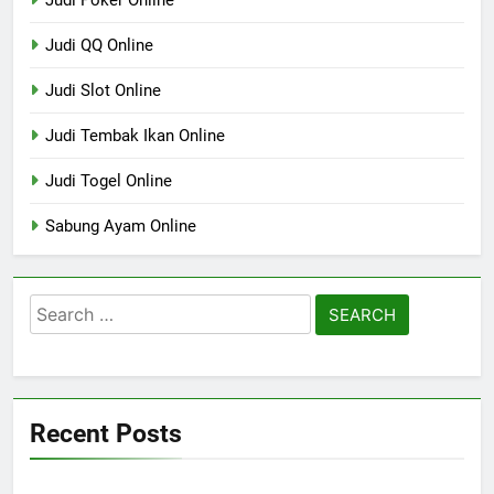
Judi Poker Online
Judi QQ Online
Judi Slot Online
Judi Tembak Ikan Online
Judi Togel Online
Sabung Ayam Online
Search
for:
Recent Posts