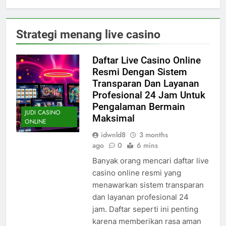
Strategi menang live casino
Daftar Live Casino Online
Resmi Dengan Sistem
Transparan Dan Layanan
Profesional 24 Jam Untuk
Pengalaman Bermain
JUDI CASINO
Maksimal
ONLINE
idwnld8
3 months
ago
0
6 mins
Banyak orang mencari daftar live
casino online resmi yang
menawarkan sistem transparan
dan layanan profesional 24
jam. Daftar seperti ini penting
karena memberikan rasa aman