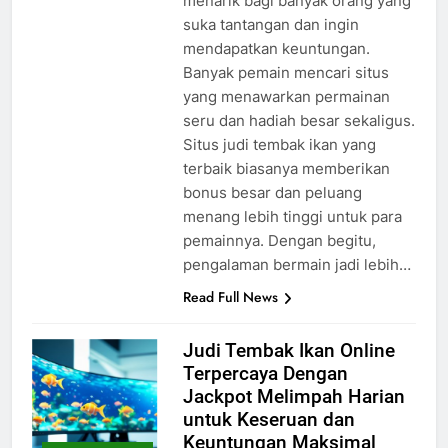
menarik bagi banyak orang yang
suka tantangan dan ingin
mendapatkan keuntungan.
Banyak pemain mencari situs
yang menawarkan permainan
seru dan hadiah besar sekaligus.
Situs judi tembak ikan yang
terbaik biasanya memberikan
bonus besar dan peluang
menang lebih tinggi untuk para
pemainnya. Dengan begitu,
pengalaman bermain jadi lebih…
Read Full News
Judi Tembak Ikan Online
Terpercaya Dengan
Jackpot Melimpah Harian
untuk Keseruan dan
Keuntungan Maksimal