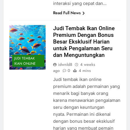
interaksi yang cepat dan…
Read Full News
Judi Tembak Ikan Online
Premium Dengan Bonus
Besar Eksklusif Harian
untuk Pengalaman Seru
dan Menguntungkan
JUDI TEMBAK
IKAN ONLINE
idwnld8
4 weeks
ago
0
4 mins
Judi tembak ikan online
premium adalah permainan yang
menarik bagi banyak orang
karena menawarkan pengalaman
seru dengan keuntungan
nyata. Permainan ini dikenal
dengan bonus besar eksklusif
harian yang membuat pemain