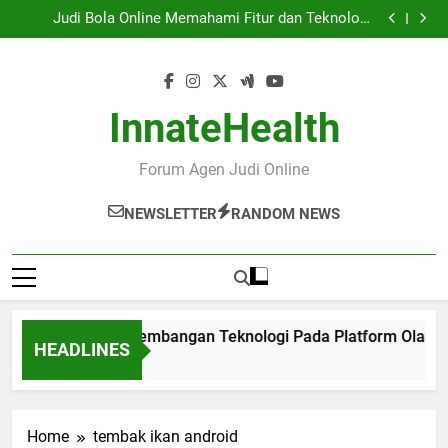
Judi Bola Online Informasi Lengkap Tentang Statistik
Skip
Makin Seru
Dan Analisis Pertandingan Untuk Pemain Pemula
Judi Bola Online Memahami Fitur dan Teknologi
to
Platform Digital Modern untuk Pengalaman Terbaik
Judi Bola Online Panduan Memahami Cara Kerja
Platform Digital dengan Mudah dan Seru
Judi Bola Online Perkembangan Teknologi Pada
content
Platform Olahraga Digital yang Membuat Taruhan
Judi Bola Online Informasi Lengkap Tentang Statistik
Makin Seru
Dan Analisis Pertandingan Untuk Pemain Pemula
Judi Bola Online Memahami Fitur dan Teknologi
Platform Digital Modern untuk Pengalaman Terbaik
Judi Bola Online Panduan Memahami Cara Kerja
InnateHealth
Platform Digital dengan Mudah dan Seru
Forum Agen Judi Online
NEWSLETTER
RANDOM NEWS
 Bola Online Perkembangan Teknologi Pada Platform Olahrag
HEADLINES
urs Ago
Home
tembak ikan android