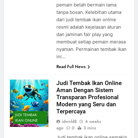
pemain betah bermain lama
tanpa bosan. Kelebihan utama
dari judi tembak ikan online
resmi adalah kejelasan aturan
dan jaminan fair play yang
membuat setiap pemain merasa
nyaman. Permainan tembak ikan
ini…
Read Full News
Judi Tembak Ikan Online
Aman Dengan Sistem
Transparan Profesional
Modern yang Seru dan
Terpercaya
JUDI TEMBAK
IKAN ONLINE
idwnld8
4 weeks
ago
0
3 mins
Judi tembak ikan online semakin