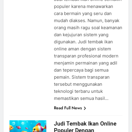
populer karena menawarkan
cara bermain yang seru dan
mudah diakses. Namun, banyak
orang masih ragu soal keamanan
dan kejujuran sistem yang
digunakan. Judi tembak ikan
online aman dengan sistem
transparan profesional modern
menjamin permainan yang adil
dan tepercaya bagi semua
pemain. Sistem transparan
tersebut menggunakan
teknologi terbaru untuk
memastikan semua hasil…
Read Full News
Judi Tembak Ikan Online
Populer Dengan