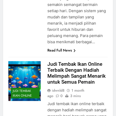
semakin semangat bermain
setiap hari. Dengan sistem yang
mudah dan tampilan yang
menarik, ia menjadi pilihan
favorit untuk hiburan dan
peluang menang. Para pemain
bisa menikmati berbagai…
Read Full News
Judi Tembak Ikan Online
Terbaik Dengan Hadiah
Melimpah Sangat Menarik
untuk Semua Pemain
idwnld8
1 month
JUDI TEMBAK
IKAN ONLINE
ago
0
3 mins
Judi tembak ikan online terbaik
dengan hadiah melimpah sangat