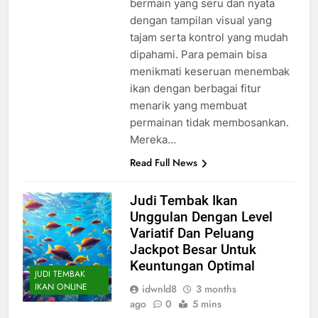
bermain yang seru dan nyata
dengan tampilan visual yang
tajam serta kontrol yang mudah
dipahami. Para pemain bisa
menikmati keseruan menembak
ikan dengan berbagai fitur
menarik yang membuat
permainan tidak membosankan.
Mereka…
Read Full News
Judi Tembak Ikan
Unggulan Dengan Level
Variatif Dan Peluang
Jackpot Besar Untuk
Keuntungan Optimal
JUDI TEMBAK
IKAN ONLINE
idwnld8
3 months
ago
0
5 mins