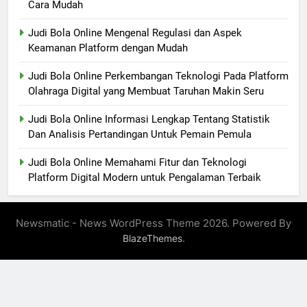
Cara Mudah
Judi Bola Online Mengenal Regulasi dan Aspek
Keamanan Platform dengan Mudah
Judi Bola Online Perkembangan Teknologi Pada Platform
Olahraga Digital yang Membuat Taruhan Makin Seru
Judi Bola Online Informasi Lengkap Tentang Statistik
Dan Analisis Pertandingan Untuk Pemain Pemula
Judi Bola Online Memahami Fitur dan Teknologi
Platform Digital Modern untuk Pengalaman Terbaik
Newsmatic - News WordPress Theme 2026. Powered By
.
BlazeThemes