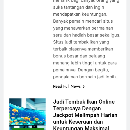
menarik bagi banyak orang yang
suka tantangan dan ingin
mendapatkan keuntungan.
Banyak pemain mencari situs
yang menawarkan permainan
seru dan hadiah besar sekaligus.
Situs judi tembak ikan yang
terbaik biasanya memberikan
bonus besar dan peluang
menang lebih tinggi untuk para
pemainnya. Dengan begitu,
pengalaman bermain jadi lebih…
Read Full News
Judi Tembak Ikan Online
Terpercaya Dengan
Jackpot Melimpah Harian
untuk Keseruan dan
Keuntungan Maksimal