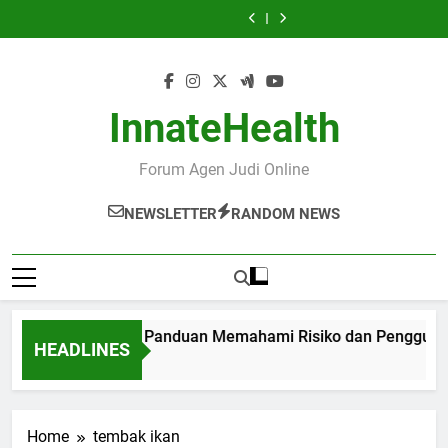
Judi
Judi
Skip
Online
Online
Online
Online
Online
Online
Online
Bola
Bola
Informasi
Panduan
Mengenal
Perkembangan
Informasi
Panduan
Mengenal
Online
Online
to
Lengkap
Memahami
Regulasi
Teknologi
Lengkap
Memahami
Regulasi
Perkembangan
Informasi
content
Tentang
Risiko
dan
Pada
Tentang
Risiko
dan
Teknologi
Lengkap
Statistik
dan
Aspek
Platform
Statistik
dan
Aspek
Pada
Tentang
Dan
Penggunaan
Keamanan
Olahraga
Dan
Penggunaan
Keamanan
Platform
Statistik
Analisis
Platform
Platform
Digital
Analisis
Platform
Platform
Olahraga
Dan
InnateHealth
Pertandingan
Secara
dengan
yang
Pertandingan
Secara
dengan
Digital
Analisis
Untuk
Bertanggung
Mudah
Membuat
Untuk
Bertanggung
Mudah
yang
Pertandingan
Pemain
Jawab
Taruhan
Pemain
Jawab
Membuat
Untuk
Forum Agen Judi Online
Pemula
dengan
Makin
Pemula
dengan
Taruhan
Pemain
Cara
Seru
Cara
Makin
Pemula
Mudah
Mudah
Seru
NEWSLETTER
RANDOM NEWS
Judi Bola Online Panduan Memahami Risiko dan Penggunaan
HEADLINES
11 Hours Ago
Home
tembak ikan