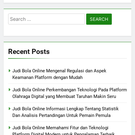
Search
for:
Recent Posts
Judi Bola Online Mengenal Regulasi dan Aspek
Keamanan Platform dengan Mudah
Judi Bola Online Perkembangan Teknologi Pada Platform
Olahraga Digital yang Membuat Taruhan Makin Seru
Judi Bola Online Informasi Lengkap Tentang Statistik
Dan Analisis Pertandingan Untuk Pemain Pemula
Judi Bola Online Memahami Fitur dan Teknologi
Platform Digital Modern untuk Pengalaman Terbaik