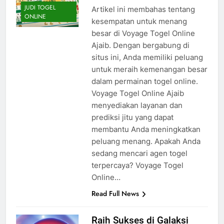
JUDI TOGEL
Artikel ini membahas tentang
ONLINE
kesempatan untuk menang
besar di Voyage Togel Online
Ajaib. Dengan bergabung di
situs ini, Anda memiliki peluang
untuk meraih kemenangan besar
dalam permainan togel online.
Voyage Togel Online Ajaib
menyediakan layanan dan
prediksi jitu yang dapat
membantu Anda meningkatkan
peluang menang. Apakah Anda
sedang mencari agen togel
terpercaya? Voyage Togel
Online…
Read Full News
Raih Sukses di Galaksi