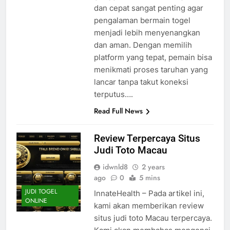
dan cepat sangat penting agar
pengalaman bermain togel
menjadi lebih menyenangkan
dan aman. Dengan memilih
platform yang tepat, pemain bisa
menikmati proses taruhan yang
lancar tanpa takut koneksi
terputus….
Read Full News
Review Terpercaya Situs
Judi Toto Macau
idwnld8
2 years
ago
0
5 mins
JUDI TOGEL
InnateHealth – Pada artikel ini,
ONLINE
kami akan memberikan review
situs judi toto Macau terpercaya.