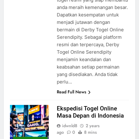
anda meraih kemenangan besar.
Dapatkan kesempatan untuk
menjadi jutawan dengan
bermain di Derby Togel Online
Serendipity. Sebagai platform
resmi dan terpercaya, Derby
Togel Online Serendipity
menjamin keandalan dan
keabsahan setiap permainan
yang disediakan. Anda tidak
perlu…
Read Full News
Ekspedisi Togel Online
Masa Depan di Indonesia
idwnld8
2 years
ago
0
8 mins