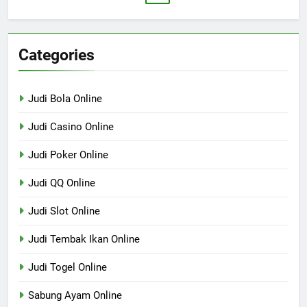
Categories
Judi Bola Online
Judi Casino Online
Judi Poker Online
Judi QQ Online
Judi Slot Online
Judi Tembak Ikan Online
Judi Togel Online
Sabung Ayam Online