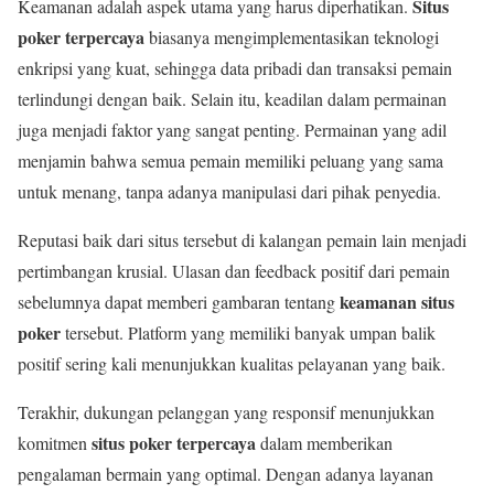
Situs
Keamanan adalah aspek utama yang harus diperhatikan.
poker terpercaya
biasanya mengimplementasikan teknologi
enkripsi yang kuat, sehingga data pribadi dan transaksi pemain
terlindungi dengan baik. Selain itu, keadilan dalam permainan
juga menjadi faktor yang sangat penting. Permainan yang adil
menjamin bahwa semua pemain memiliki peluang yang sama
untuk menang, tanpa adanya manipulasi dari pihak penyedia.
Reputasi baik dari situs tersebut di kalangan pemain lain menjadi
pertimbangan krusial. Ulasan dan feedback positif dari pemain
keamanan situs
sebelumnya dapat memberi gambaran tentang
poker
tersebut. Platform yang memiliki banyak umpan balik
positif sering kali menunjukkan kualitas pelayanan yang baik.
Terakhir, dukungan pelanggan yang responsif menunjukkan
situs poker terpercaya
komitmen
dalam memberikan
pengalaman bermain yang optimal. Dengan adanya layanan