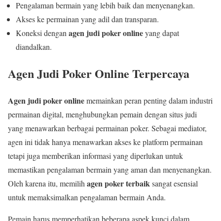
Pengalaman bermain yang lebih baik dan menyenangkan.
Akses ke permainan yang adil dan transparan.
agen judi poker online
Koneksi dengan
yang dapat
diandalkan.
Agen Judi Poker Online Terpercaya
Agen judi poker online
memainkan peran penting dalam industri
permainan digital, menghubungkan pemain dengan situs judi
yang menawarkan berbagai permainan poker. Sebagai mediator,
agen ini tidak hanya menawarkan akses ke platform permainan
tetapi juga memberikan informasi yang diperlukan untuk
memastikan pengalaman bermain yang aman dan menyenangkan.
agen poker terbaik
Oleh karena itu, memilih
sangat esensial
untuk memaksimalkan pengalaman bermain Anda.
Pemain harus memperhatikan beberapa aspek kunci dalam