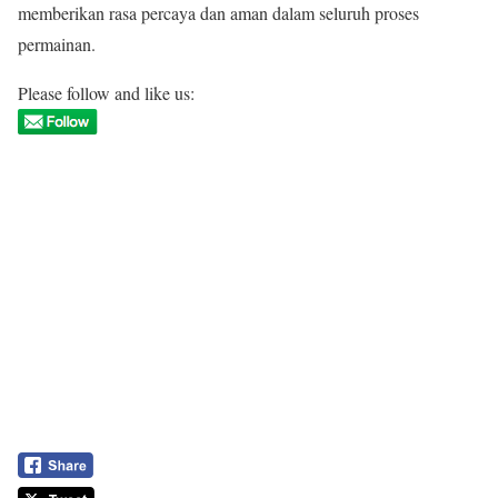
memberikan rasa percaya dan aman dalam seluruh proses
permainan.
Please follow and like us: