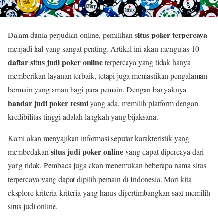
situs poker terpercaya
Dalam dunia perjudian online, pemilihan
menjadi hal yang sangat penting. Artikel ini akan mengulas 10
daftar situs judi poker online
terpercaya yang tidak hanya
memberikan layanan terbaik, tetapi juga memastikan pengalaman
bermain yang aman bagi para pemain. Dengan banyaknya
bandar judi poker resmi
yang ada, memilih platform dengan
kredibilitas tinggi adalah langkah yang bijaksana.
Kami akan menyajikan informasi seputar karakteristik yang
situs judi poker online
membedakan
yang dapat dipercaya dari
yang tidak. Pembaca juga akan menemukan beberapa nama situs
terpercaya yang dapat dipilih pemain di Indonesia. Mari kita
eksplore kriteria-kriteria yang harus dipertimbangkan saat memilih
situs judi online.