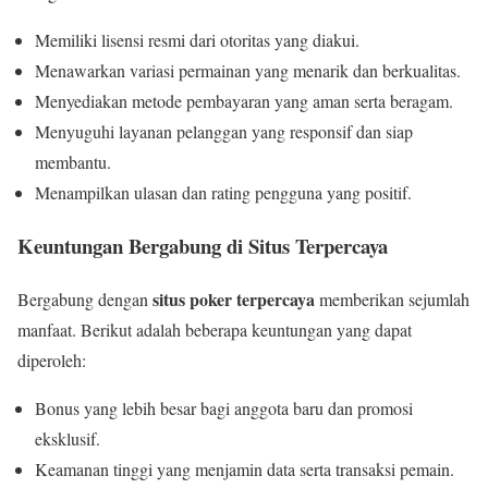
Memiliki lisensi resmi dari otoritas yang diakui.
Menawarkan variasi permainan yang menarik dan berkualitas.
Menyediakan metode pembayaran yang aman serta beragam.
Menyuguhi layanan pelanggan yang responsif dan siap
membantu.
Menampilkan ulasan dan rating pengguna yang positif.
Keuntungan Bergabung di Situs Terpercaya
situs poker terpercaya
Bergabung dengan
memberikan sejumlah
manfaat. Berikut adalah beberapa keuntungan yang dapat
diperoleh:
Bonus yang lebih besar bagi anggota baru dan promosi
eksklusif.
Keamanan tinggi yang menjamin data serta transaksi pemain.