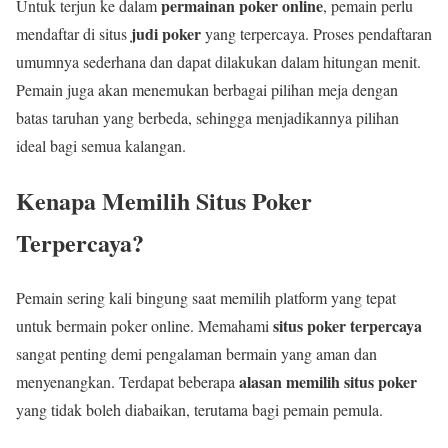
permainan poker online
Untuk terjun ke dalam
, pemain perlu
judi poker
mendaftar di situs
yang terpercaya. Proses pendaftaran
umumnya sederhana dan dapat dilakukan dalam hitungan menit.
Pemain juga akan menemukan berbagai pilihan meja dengan
batas taruhan yang berbeda, sehingga menjadikannya pilihan
ideal bagi semua kalangan.
Kenapa Memilih Situs Poker
Terpercaya?
Pemain sering kali bingung saat memilih platform yang tepat
situs poker terpercaya
untuk bermain poker online. Memahami
sangat penting demi pengalaman bermain yang aman dan
alasan memilih situs poker
menyenangkan. Terdapat beberapa
yang tidak boleh diabaikan, terutama bagi pemain pemula.