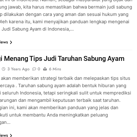
ng jawab, kita harus memastikan bahwa bermain judi sabung
ap dilakukan dengan cara yang aman dan sesuai hukum yang
Oleh karena itu, kami menyajikan panduan lengkap mengenai
 Judi Sabung Ayam di Indonesia,…
News
gi Menang Tips Judi Taruhan Sabung Ayam
3 Years Ago
0
6 Mins
ni akan memberikan strategi terbaik dan melepaskan tips situs
percaya . Taruhan sabung ayam adalah bentuk hiburan yang
i seluruh Indonesia, tetapi seringkali sulit untuk memprediksi
tarungan dan mengambil keputusan terbaik saat taruhan.
ian ini, kami akan memberikan panduan yang jelas dan
ikuti untuk membantu Anda meningkatkan peluang
gan…
News