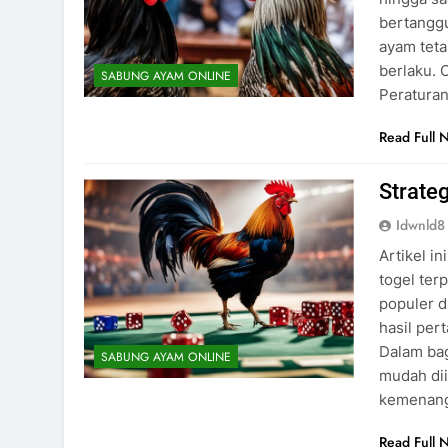
bertanggu
ayam tet
berlaku. 
SABUNG AYAM ONLINE
Peraturan
Read Full 
Strate
Idwnld8
Artikel i
togel ter
populer d
hasil per
Dalam bag
SABUNG AYAM ONLINE
mudah di
kemenan
Read Full 