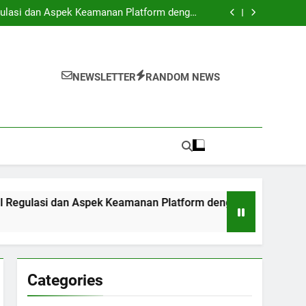
n Memahami Risiko dan Penggunaan Platform
cara Bertanggung Jawab dengan Cara Mudah
gulasi dan Aspek Keamanan Platform dengan
Mudah
n Teknologi Pada Platform Olahraga Digital
yang Membuat Taruhan Makin Seru
rmasi Lengkap Tentang Statistik Dan Analisis
Pertandingan Untuk Pemain Pemula
n Memahami Risiko dan Penggunaan Platform
cara Bertanggung Jawab dengan Cara Mudah
gulasi dan Aspek Keamanan Platform dengan
Mudah
n Teknologi Pada Platform Olahraga Digital
NEWSLETTER
RANDOM NEWS
yang Membuat Taruhan Makin Seru
rmasi Lengkap Tentang Statistik Dan Analisis
Pertandingan Untuk Pemain Pemula
n Aspek Keamanan Platform dengan Mudah
Jud
2 D
Categories