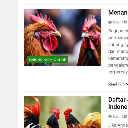
Menang
Idwnld8
Bagi peci
permainan
sabung a
dan mende
kemenanga
SABUNG AYAM ONLINE
pengalama
terperca
Read Full 
Daftar
Indone
Idwnld8
Jika Anda