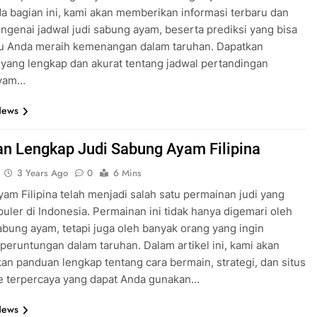
a bagian ini, kami akan memberikan informasi terbaru dan
ngenai jadwal judi sabung ayam, beserta prediksi yang bisa
 Anda meraih kemenangan dalam taruhan. Dapatkan
 yang lengkap dan akurat tentang jadwal pertandingan
ayam…
News
n Lengkap Judi Sabung Ayam Filipina
3 Years Ago
0
6 Mins
am Filipina telah menjadi salah satu permainan judi yang
puler di Indonesia. Permainan ini tidak hanya digemari oleh
abung ayam, tetapi juga oleh banyak orang yang ingin
eruntungan dalam taruhan. Dalam artikel ini, kami akan
n panduan lengkap tentang cara bermain, strategi, dan situs
ne terpercaya yang dapat Anda gunakan…
News