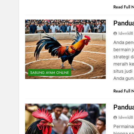
Read Full 
Pandua
Idwnld8
Anda peng
bermain j
strategi 
meraih ke
situs jud
SABUNG AYAM ONLINE
Anda gun
Read Full 
Pandua
Idwnld8
Permaina
hingga sa