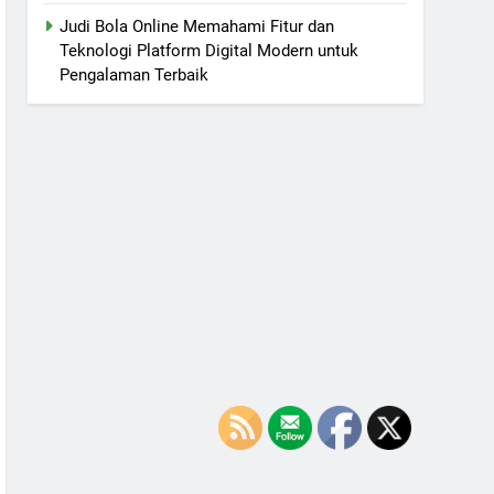
Judi Bola Online Memahami Fitur dan
Teknologi Platform Digital Modern untuk
Pengalaman Terbaik