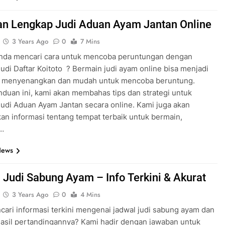
n Lengkap Judi Aduan Ayam Jantan Online
3 Years Ago
0
7 Mins
nda mencari cara untuk mencoba peruntungan dengan
udi Daftar Koitoto ? Bermain judi ayam online bisa menjadi
g menyenangkan dan mudah untuk mencoba beruntung.
duan ini, kami akan membahas tips dan strategi untuk
udi Aduan Ayam Jantan secara online. Kami juga akan
n informasi tentang tempat terbaik untuk bermain,
…
News
 Judi Sabung Ayam – Info Terkini & Akurat
3 Years Ago
0
4 Mins
ari informasi terkini mengenai jadwal judi sabung ayam dan
hasil pertandingannya? Kami hadir dengan jawaban untuk