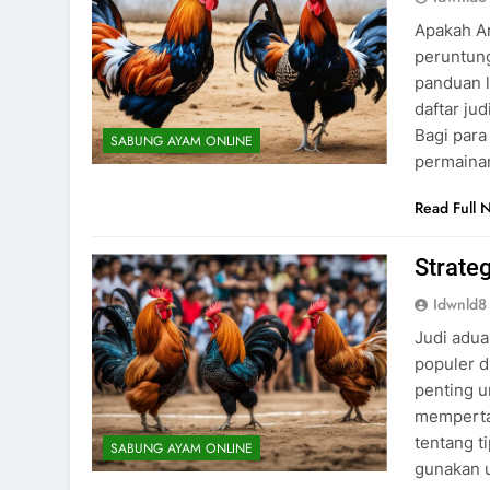
Apakah A
peruntun
panduan l
daftar ju
Bagi para
SABUNG AYAM ONLINE
permainan
Read Full 
Strate
Idwnld8
Judi adua
populer d
penting u
mempertar
tentang t
SABUNG AYAM ONLINE
gunakan 