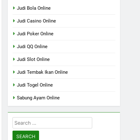
Judi Bola Online
Judi Casino Online
Judi Poker Online
Judi QQ Online
Judi Slot Online
Judi Tembak Ikan Online
Judi Togel Online
Sabung Ayam Online
Search
for: