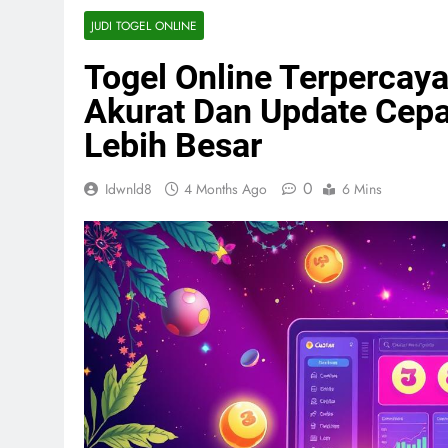
JUDI TOGEL ONLINE
Togel Online Terpercay
Akurat Dan Update Cep
Lebih Besar
0
Idwnld8
4 Months Ago
6 Mins