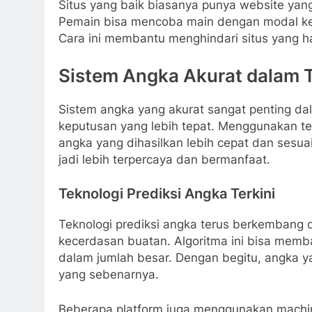
Situs yang baik biasanya punya website yan
Pemain bisa mencoba main dengan modal kec
Cara ini membantu menghindari situs yang h
Sistem Angka Akurat dalam T
Sistem angka yang akurat sangat penting d
keputusan yang lebih tepat. Menggunakan te
angka yang dihasilkan lebih cepat dan sesua
jadi lebih terpercaya dan bermanfaat.
Teknologi Prediksi Angka Terkini
Teknologi prediksi angka terus berkembang
kecerdasan buatan. Algoritma ini bisa memb
dalam jumlah besar. Dengan begitu, angka ya
yang sebenarnya.
Beberapa platform juga menggunakan machin