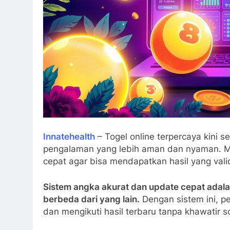
Innatehealth
– Togel online terpercaya kini 
pengalaman yang lebih aman dan nyaman. M
cepat agar bisa mendapatkan hasil yang vali
Sistem angka akurat dan update cepat adala
berbeda dari yang lain.
Dengan sistem ini, p
dan mengikuti hasil terbaru tanpa khawatir s