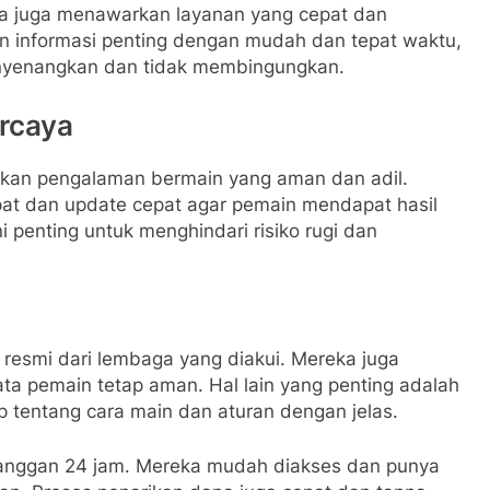
nya juga menawarkan layanan yang cepat dan
n informasi penting dengan mudah dan tepat waktu,
enyenangkan dan tidak membingungkan.
rcaya
arkan pengalaman bermain yang aman dan adil.
at dan update cepat agar pemain mendapat hasil
ni penting untuk menghindari risiko rugi dan
i resmi dari lembaga yang diakui. Mereka juga
ta pemain tetap aman. Hal lain yang penting adalah
p tentang cara main dan aturan dengan jelas.
elanggan 24 jam. Mereka mudah diakses dan punya