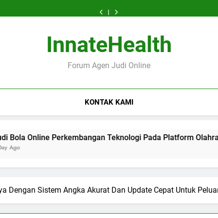
Judi
Judi
Judi
Judi
Judi
Judi
Judi
Bola
Bola
Bola
Bola
Bola
Bola
Bola
Judi
Judi
Online
Online
Online
Online
Online
Online
Online
Bola
Bola
InnateHealth
Memahami
Mengenal
Perkembangan
Informasi
Memahami
Mengenal
Perkembangan
Online
Online
Fitur
Regulasi
Teknologi
Lengkap
Fitur
Regulasi
Teknologi
Informasi
Memahami
dan
dan
Pada
Tentang
dan
dan
Pada
Lengkap
Fitur
Teknologi
Aspek
Platform
Statistik
Teknologi
Aspek
Platform
Tentang
dan
Forum Agen Judi Online
Platform
Keamanan
Olahraga
Dan
Platform
Keamanan
Olahraga
Statistik
Teknologi
Digital
Platform
Digital
Analisis
Digital
Platform
Digital
Dan
Platform
Modern
dengan
yang
Pertandingan
Modern
dengan
yang
Analisis
Digital
untuk
Mudah
Membuat
Untuk
untuk
Mudah
Membuat
Pertandingan
Modern
Pengalaman
Taruhan
Pemain
Pengalaman
Taruhan
Untuk
untuk
KONTAK KAMI
Terbaik
Makin
Pemula
Terbaik
Makin
Pemain
Pengalaman
Seru
Seru
Pemula
Terbaik
e Perkembangan Teknologi Pada Platform Olahraga Digital y
aya Dengan Sistem Angka Akurat Dan Update Cepat Untuk Pelu