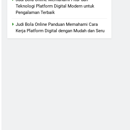
Teknologi Platform Digital Modern untuk
Pengalaman Terbaik
Judi Bola Online Panduan Memahami Cara
Kerja Platform Digital dengan Mudah dan Seru