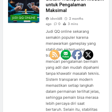
untuk Pengalaman
Maksimal
JUDI QQ ONLINE
idwnld8
2 months
ago
0
3 mins
Judi QQ online sekarang
semakin populer karena
menawarkan gameplay yang
stabil dan sistem yang
transparan. Banyak pemain
mencari pengalaman bermain
yang adil dan mudah dipahami
tanpa khawatir masalah teknis.
Sistem transparan modern
memastikan setiap langkah
dalam permainan terlihat jelas,
sehingga pemain bisa merasa
lebih percaya diri saat
bertaruh. Selain itu, stabilitas