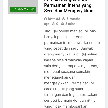
Permainan Intens yang
JUDI QQ ONLINE
Seru dan Mengasyikkan
idwnld8
5 months
ago
0
5 mins
Judi QQ online menjadi pilihan
banyak pemain karena
permainan ini menawarkan ritme
yang cepat dan seru. Banyak
orang menyukai Judi QQ online
karena bisa dimainkan kapan
saja dengan tempo yang intens,
membuat suasana semakin
menegangkan dan
mengasyikkan. Permainan ini
cocok untuk yang suka
tantangan dan ingin merasakan
sensasi bermain dengan ritme
yang tidak membosankan.