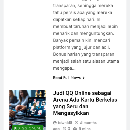
transparan, sehingga mereka
tahu persis apa yang mereka
dapatkan setiap hari. Ini
membuat taruhan menjadi lebih
menarik dan menguntungkan.
Banyak pemain kini mencari
platform yang jujur dan adil.
Bonus harian yang transparan
menjadi salah satu alasan utama
mengapa…
Read Full News
Judi QQ Online sebagai
Arena Adu Kartu Berkelas
yang Seru dan
Mengasyikkan
idwnld8
5 months
JUDI QQ ONLINE
ago
0
5 mins