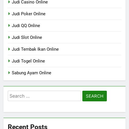
Judi Casino Online
Judi Poker Online
Judi QQ Online
Judi Slot Online
Judi Tembak Ikan Online
Judi Togel Online
Sabung Ayam Online
Search
for:
Recent Posts