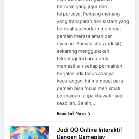
bermain yang jujur dan
terpercaya. Peluang menang
yang transparan dan sistem yang
berkualitas modern membuat
pemain merasa aman dan
nyaman. Banyak situs judi QQ
sekarang menggunakan
teknologi terbaru untuk
memastikan setiap permainan
berjalan adil tanpa adanya
kecurangan. Ini membuat para
pemain bisa fokus menikmati
permainan tanpa khawatir soal
keadilan. Selain…
Read Full News
Judi QQ Online Interaktif
Dengan Gameplay