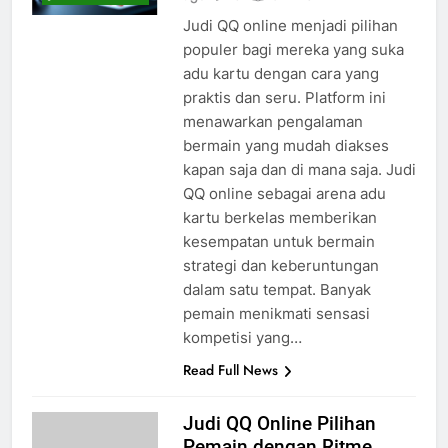
Judi QQ online menjadi pilihan
populer bagi mereka yang suka
adu kartu dengan cara yang
praktis dan seru. Platform ini
menawarkan pengalaman
bermain yang mudah diakses
kapan saja dan di mana saja. Judi
QQ online sebagai arena adu
kartu berkelas memberikan
kesempatan untuk bermain
strategi dan keberuntungan
dalam satu tempat. Banyak
pemain menikmati sensasi
kompetisi yang…
Read Full News
Judi QQ Online Pilihan
Pemain dengan Ritme