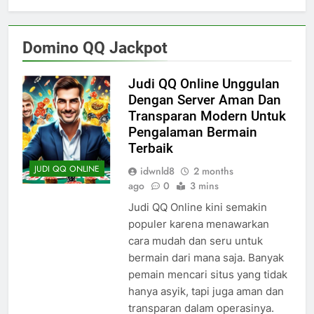
Domino QQ Jackpot
Judi QQ Online Unggulan
Dengan Server Aman Dan
Transparan Modern Untuk
Pengalaman Bermain
Terbaik
JUDI QQ ONLINE
idwnld8
2 months
ago
0
3 mins
Judi QQ Online kini semakin
populer karena menawarkan
cara mudah dan seru untuk
bermain dari mana saja. Banyak
pemain mencari situs yang tidak
hanya asyik, tapi juga aman dan
transparan dalam operasinya.