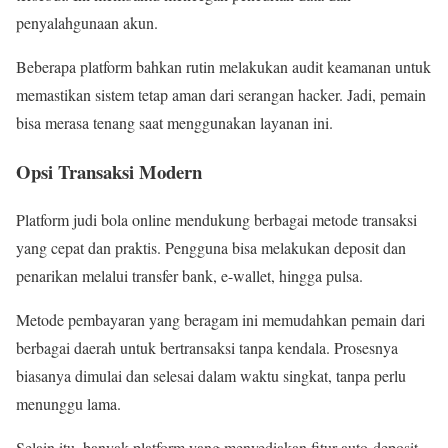
penyalahgunaan akun.
Beberapa platform bahkan rutin melakukan audit keamanan untuk
memastikan sistem tetap aman dari serangan hacker. Jadi, pemain
bisa merasa tenang saat menggunakan layanan ini.
Opsi Transaksi Modern
Platform judi bola online mendukung berbagai metode transaksi
yang cepat dan praktis. Pengguna bisa melakukan deposit dan
penarikan melalui transfer bank, e-wallet, hingga pulsa.
Metode pembayaran yang beragam ini memudahkan pemain dari
berbagai daerah untuk bertransaksi tanpa kendala. Prosesnya
biasanya dimulai dan selesai dalam waktu singkat, tanpa perlu
menunggu lama.
Selain itu, banyak platform yang menyediakan fitur auto-deposit