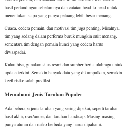
hasil pertandingan sebelumnya dan catatan head-to-head untuk
menentukan siapa yang punya peluang lebih besar menang.
Cuaca, cedera pemain, dan motivasi tim juga penting. Misalnya,
tim yang sedang dalam performa buruk mungkin sulit menang,
sementara tim dengan pemain kunci yang cedera harus
diwaspadai.
Kalau bisa, gunakan situs resmi dan sumber berita olahraga untuk
update terkini. Semakin banyak data yang dikumpulkan, semakin
kecil risiko salah prediksi.
Memahami Jenis Taruhan Populer
Ada beberapa jenis taruhan yang sering dipakai, seperti taruhan
hasil akhir, over/under, dan taruhan handicap. Masing-masing
punya aturan dan risiko berbeda yang harus dipahami.