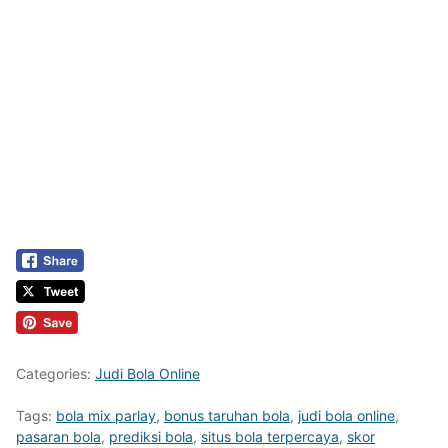
Categories:
Judi Bola Online
Tags:
bola mix parlay
,
bonus taruhan bola
,
judi bola online
,
pasaran bola
,
prediksi bola
,
situs bola terpercaya
,
skor