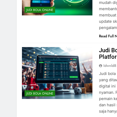
mudah dig
membantu
JUDI BOLA ONLINE
membuat t
update s
pengalam
Read Full 
Judi B
Platfo
Idwnld8
Judi bola
yang dita
digital i
nyaman. P
JUDI BOLA ONLINE
pemain ke
dan hasil
saja han