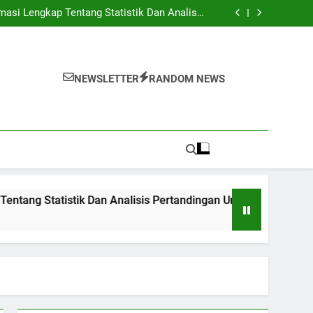
n Teknologi Pada Platform Olahraga Digital
yang Membuat Taruhan Makin Seru
rmasi Lengkap Tentang Statistik Dan Analisis
Pertandingan Untuk Pemain Pemula
itur dan Teknologi Platform Digital Modern
untuk Pengalaman Terbaik
emahami Cara Kerja Platform Digital dengan
Mudah dan Seru
n Teknologi Pada Platform Olahraga Digital
yang Membuat Taruhan Makin Seru
rmasi Lengkap Tentang Statistik Dan Analisis
Pertandingan Untuk Pemain Pemula
itur dan Teknologi Platform Digital Modern
NEWSLETTER
RANDOM NEWS
untuk Pengalaman Terbaik
emahami Cara Kerja Platform Digital dengan
Mudah dan Seru
istik Dan Analisis Pertandingan Untuk Pemain Pemula