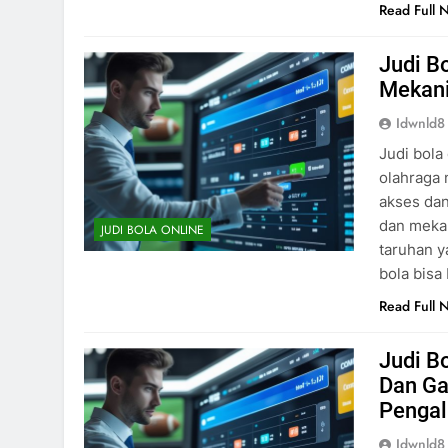
Read Full 
Judi B
Mekan
Idwnld8
Judi bola
olahraga 
akses dan
dan meka
JUDI BOLA ONLINE
taruhan y
bola bisa
Read Full 
Judi B
Dan Ga
Pengal
Idwnld8