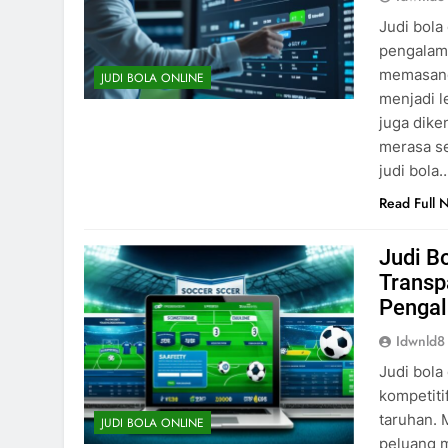
Judi bola
pengalama
memasang
JUDI BOLA ONLINE
menjadi l
juga dike
merasa se
judi bola
Read Full 
Judi B
Transp
Pengal
Idwnld8
Judi bola
kompetiti
taruhan. 
JUDI BOLA ONLINE
peluang 