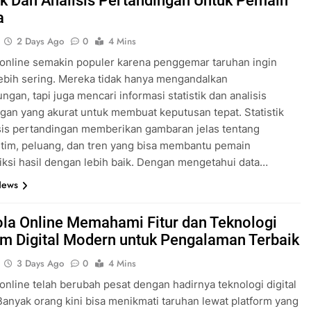
tik Dan Analisis Pertandingan Untuk Pemain
a
2 Days Ago
0
4 Mins
 online semakin populer karena penggemar taruhan ingin
ebih sering. Mereka tidak hanya mengandalkan
ngan, tapi juga mencari informasi statistik dan analisis
gan yang akurat untuk membuat keputusan tepat. Statistik
sis pertandingan memberikan gambaran jelas tentang
tim, peluang, dan tren yang bisa membantu pemain
si hasil dengan lebih baik. Dengan mengetahui data…
News
ola Online Memahami Fitur dan Teknologi
rm Digital Modern untuk Pengalaman Terbaik
3 Days Ago
0
4 Mins
 online telah berubah pesat dengan hadirnya teknologi digital
anyak orang kini bisa menikmati taruhan lewat platform yang