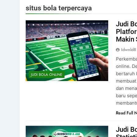
situs bola terpercaya
Judi B
Platfo
Makin 
Idwnld8
Perkemban
online. D
bertaruh 
JUDI BOLA ONLINE
membuat p
dan menar
baru sepe
membant
Read Full 
Judi B