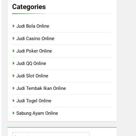
Categories
Judi Bola Online
Judi Casino Online
Judi Poker Online
Judi QQ Online
Judi Slot Online
Judi Tembak Ikan Online
Judi Togel Online
Sabung Ayam Online
Search