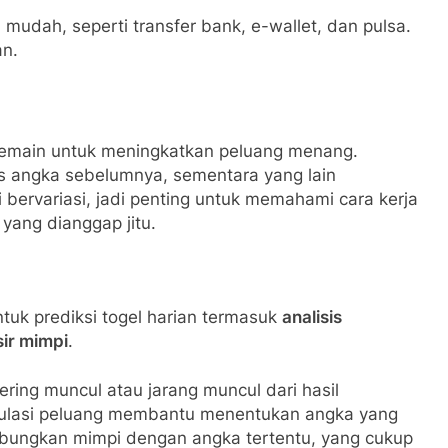
udah, seperti transfer bank, e-wallet, dan pulsa.
an.
h pemain untuk meningkatkan peluang menang.
s angka sebelumnya, sementara yang lain
 bervariasi, jadi penting untuk memahami cara kerja
ang dianggap jitu.
uk prediksi togel harian termasuk
analisis
sir mimpi
.
ering muncul atau jarang muncul dari hasil
kulasi peluang membantu menentukan angka yang
ubungkan mimpi dengan angka tertentu, yang cukup