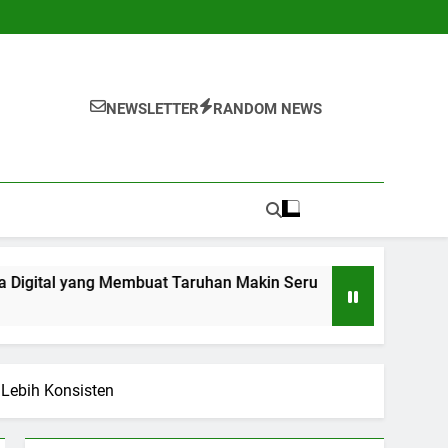
NEWSLETTER
RANDOM NEWS
mbuat Taruhan Makin Seru
Judi Bola Online I
2 Days Ago
 Lebih Konsisten