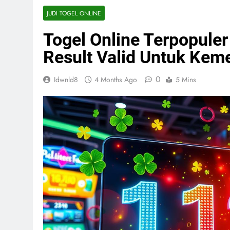
JUDI TOGEL ONLINE
Togel Online Terpopuler
Result Valid Untuk Kem
0
Idwnld8
4 Months Ago
5 Mins