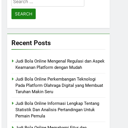
for:
Recent Posts
Judi Bola Online Mengenal Regulasi dan Aspek
Keamanan Platform dengan Mudah
Judi Bola Online Perkembangan Teknologi
Pada Platform Olahraga Digital yang Membuat
Taruhan Makin Seru
Judi Bola Online Informasi Lengkap Tentang
Statistik Dan Analisis Pertandingan Untuk
Pemain Pemula
Judi Bola Online Memahami Fitur dan