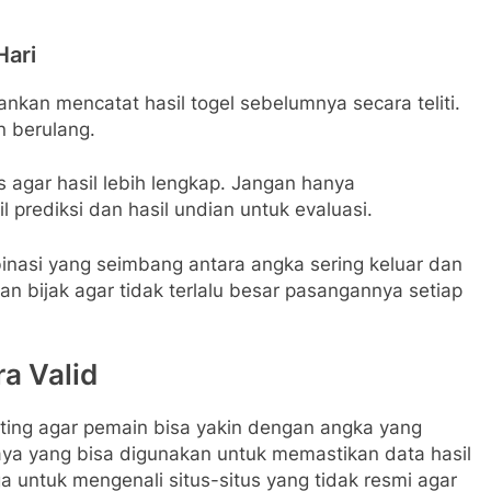
Hari
nkan mencatat hasil togel sebelumnya secara teliti.
 berulang.
 agar hasil lebih lengkap. Jangan hanya
l prediksi dan hasil undian untuk evaluasi.
nasi yang seimbang antara angka sering keluar dan
an bijak agar tidak terlalu besar pasangannya setiap
a Valid
nting agar pemain bisa yakin dengan angka yang
ya yang bisa digunakan untuk memastikan data hasil
uga untuk mengenali situs-situs yang tidak resmi agar