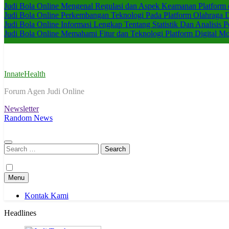
Judi Bola Online Mengenal Regulasi dan Aspek Keamanan Platfor
Judi Bola Online Perkembangan Teknologi Pada Platform Olahraga 
Judi Bola Online Informasi Lengkap Tentang Statistik Dan Analisis
Judi Bola Online Memahami Fitur dan Teknologi Platform Digital M
InnateHealth
Forum Agen Judi Online
Newsletter
Random News
Search
for:
Menu
Kontak Kami
Headlines