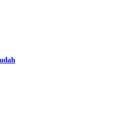
Mudah