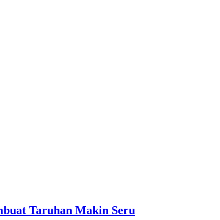
embuat Taruhan Makin Seru