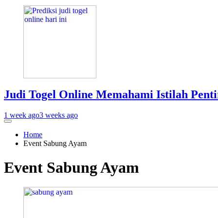
Judi Togel Online Memahami Istilah Pen
1 week ago
3 weeks ago
Home
Event Sabung Ayam
Event Sabung Ayam