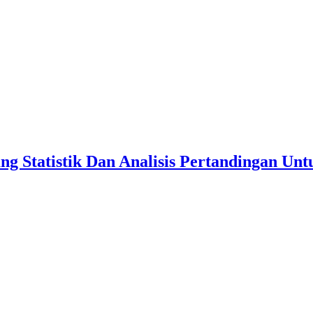
ng Statistik Dan Analisis Pertandingan U