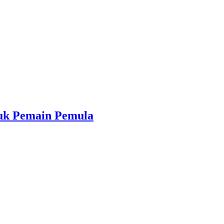
ntuk Pemain Pemula