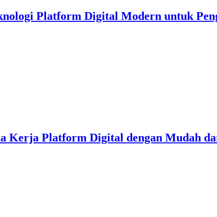
nologi Platform Digital Modern untuk Pe
 Kerja Platform Digital dengan Mudah da