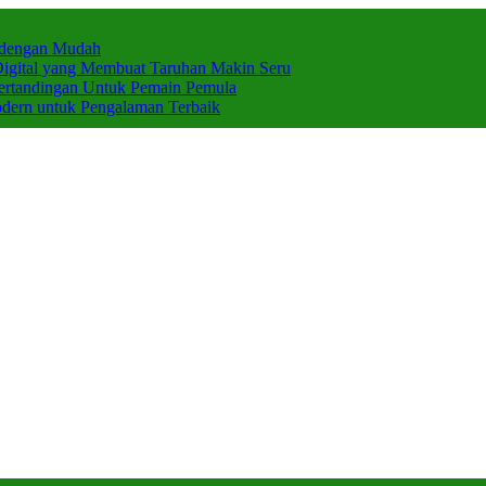
m dengan Mudah
Digital yang Membuat Taruhan Makin Seru
 Pertandingan Untuk Pemain Pemula
odern untuk Pengalaman Terbaik