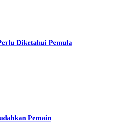
Perlu Diketahui Pemula
mudahkan Pemain