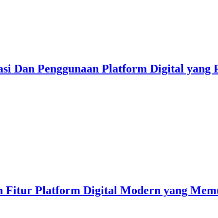
si Dan Penggunaan Platform Digital yang 
an Fitur Platform Digital Modern yang Me