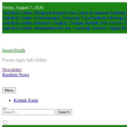
Skip
Friday, August 7, 2026
to
Judi Bola Online Mengenal Regulasi dan Aspek Keamanan Platfor
content
Judi Bola Online Perkembangan Teknologi Pada Platform Olahraga 
Judi Bola Online Informasi Lengkap Tentang Statistik Dan Analisis
Judi Bola Online Memahami Fitur dan Teknologi Platform Digital M
InnateHealth
Forum Agen Judi Online
Newsletter
Random News
Menu
Kontak Kami
Search
for: