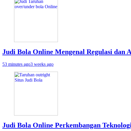
Judi Bola Online Mengenal Regulasi dan
53 minutes ago
3 weeks ago
Judi Bola Online Perkembangan Teknolog