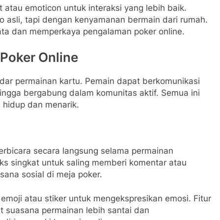
t atau emoticon untuk interaksi yang lebih baik.
o asli, tapi dengan kenyamanan bermain dari rumah.
ata dan memperkaya pengalaman poker online.
 Poker Online
kadar permainan kartu. Pemain dapat berkomunikasi
hingga bergabung dalam komunitas aktif. Semua ini
 hidup dan menarik.
erbicara secara langsung selama permainan
ks singkat untuk saling memberi komentar atau
sana sosial di meja poker.
emoji atau stiker untuk mengekspresikan emosi. Fitur
t suasana permainan lebih santai dan