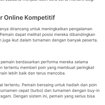
r Online Kompetitif
iasanya dirancang untuk meningkatkan pengalaman
emain dapat melihat posisi mereka dibandingkan
an juga ikut dalam turnamen dengan banyak peserta.
n pemain berdasarkan performa mereka selama
n tertentu memberi poin yang membuat peringkat
main lebih baik dan terus mencoba.
 tertentu. Pemain bersaing untuk hadiah dan poin
i turnamen cepat (turbo) dan turnamen dengan buy-in
gam. Dengan sistem ini, pemain yang serius bisa