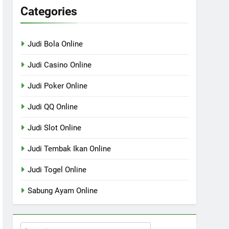
Categories
Judi Bola Online
Judi Casino Online
Judi Poker Online
Judi QQ Online
Judi Slot Online
Judi Tembak Ikan Online
Judi Togel Online
Sabung Ayam Online
Search