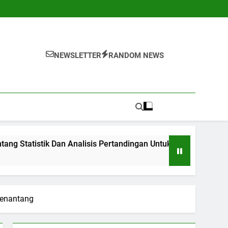
NEWSLETTER
RANDOM NEWS
n Analisis Pertandingan Untuk Pemain Pemula
Menantang