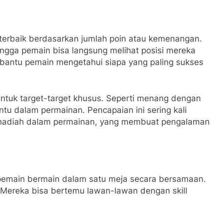
terbaik berdasarkan jumlah poin atau kemenangan.
hingga pemain bisa langsung melihat posisi mereka
bantu pemain mengetahui siapa yang paling sukses
ntuk target-target khusus. Seperti menang dengan
ntu dalam permainan. Pencapaian ini sering kali
 hadiah dalam permainan, yang membuat pengalaman
pemain bermain dalam satu meja secara bersamaan.
. Mereka bisa bertemu lawan-lawan dengan skill