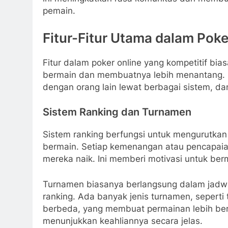
pemain.
Fitur-Fitur Utama dalam Poke
Fitur dalam poker online yang kompetitif b
bermain dan membuatnya lebih menantang. P
dengan orang lain lewat berbagai sistem, d
Sistem Ranking dan Turnamen
Sistem ranking berfungsi untuk mengurutka
bermain. Setiap kemenangan atau pencapaia
mereka naik. Ini memberi motivasi untuk ber
Turnamen biasanya berlangsung dalam jadwal
ranking. Ada banyak jenis turnamen, sepert
berbeda, yang membuat permainan lebih bera
menunjukkan keahliannya secara jelas.