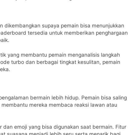
makin dikembangkan supaya pemain bisa menunjukkan
aderboard tersedia untuk memberikan penghargaan
aik.
tistik yang membantu pemain menganalisis langkah
de turbo dan berbagai tingkat kesulitan, pemain
eka.
pengalaman bermain lebih hidup. Pemain bisa saling
Ini membantu mereka membaca reaksi lawan atau
dan emoji yang bisa digunakan saat bermain. Fitur
t suasana menjadi lebih seru serta menarik bagi