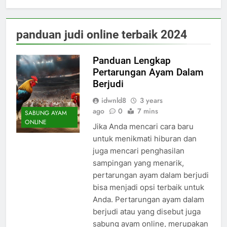
panduan judi online terbaik 2024
Panduan Lengkap
Pertarungan Ayam Dalam
Berjudi
idwnld8
3 years
ago
0
7 mins
SABUNG AYAM
ONLINE
Jika Anda mencari cara baru
untuk menikmati hiburan dan
juga mencari penghasilan
sampingan yang menarik,
pertarungan ayam dalam berjudi
bisa menjadi opsi terbaik untuk
Anda. Pertarungan ayam dalam
berjudi atau yang disebut juga
sabung ayam online, merupakan