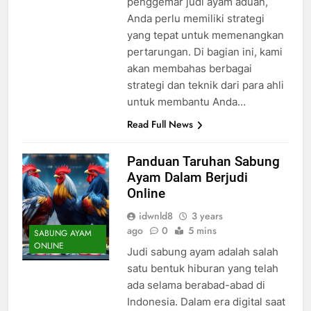
penggemar judi ayam aduan,
Anda perlu memiliki strategi
yang tepat untuk memenangkan
pertarungan. Di bagian ini, kami
akan membahas berbagai
strategi dan teknik dari para ahli
untuk membantu Anda…
Read Full News
Panduan Taruhan Sabung
Ayam Dalam Berjudi
Online
idwnld8
3 years
ago
0
5 mins
SABUNG AYAM
ONLINE
Judi sabung ayam adalah salah
satu bentuk hiburan yang telah
ada selama berabad-abad di
Indonesia. Dalam era digital saat