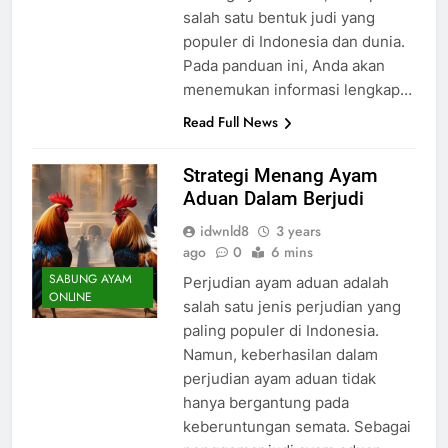
salah satu bentuk judi yang
populer di Indonesia dan dunia.
Pada panduan ini, Anda akan
menemukan informasi lengkap…
Read Full News
Strategi Menang Ayam
Aduan Dalam Berjudi
idwnld8
3 years
ago
0
6 mins
SABUNG AYAM
Perjudian ayam aduan adalah
ONLINE
salah satu jenis perjudian yang
paling populer di Indonesia.
Namun, keberhasilan dalam
perjudian ayam aduan tidak
hanya bergantung pada
keberuntungan semata. Sebagai