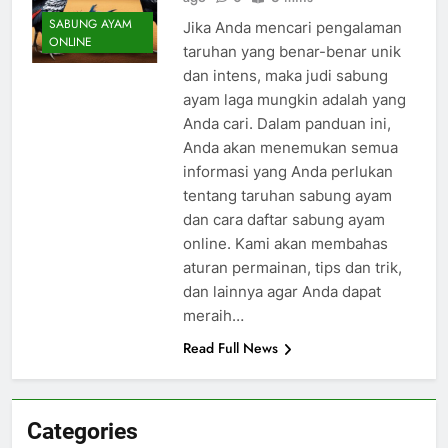
SABUNG AYAM
Jika Anda mencari pengalaman
ONLINE
taruhan yang benar-benar unik
dan intens, maka judi sabung
ayam laga mungkin adalah yang
Anda cari. Dalam panduan ini,
Anda akan menemukan semua
informasi yang Anda perlukan
tentang taruhan sabung ayam
dan cara daftar sabung ayam
online. Kami akan membahas
aturan permainan, tips dan trik,
dan lainnya agar Anda dapat
meraih…
Read Full News
Categories