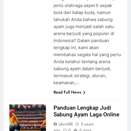
jenis olahraga seperti sepak
bola dan balap kuda, namun
tahukah Anda bahwa sabung
ayam juga menjadi salah satu
arena berjudi yang populer di
Indonesia? Dalam panduan
lengkap ini, kami akan
membahas segala hal yang perlu
Anda ketahui tentang arena
sabung ayam dalam berjudi,
termasuk strategi, aturan,
keamanan,…
Read Full News
Panduan Lengkap Judi
Sabung Ayam Laga Online
idwnld8
3 years
ago
0
6 mins