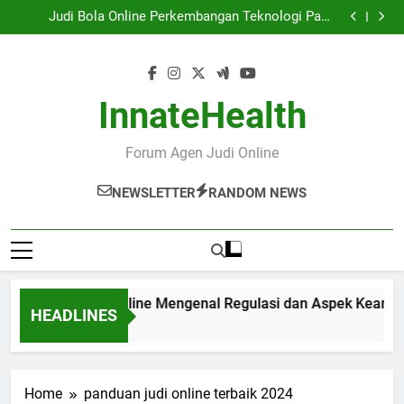
Judi Bola Online Mengenal Regulasi dan Aspek
Skip
Keamanan Platform dengan Mudah
Judi Bola Online Perkembangan Teknologi Pada
to
Platform Olahraga Digital yang Membuat Taruhan
Judi Bola Online Informasi Lengkap Tentang Statistik
Makin Seru
Dan Analisis Pertandingan Untuk Pemain Pemula
Judi Bola Online Memahami Fitur dan Teknologi
content
Platform Digital Modern untuk Pengalaman Terbaik
Judi Bola Online Mengenal Regulasi dan Aspek
Keamanan Platform dengan Mudah
Judi Bola Online Perkembangan Teknologi Pada
Platform Olahraga Digital yang Membuat Taruhan
Judi Bola Online Informasi Lengkap Tentang Statistik
InnateHealth
Makin Seru
Dan Analisis Pertandingan Untuk Pemain Pemula
Judi Bola Online Memahami Fitur dan Teknologi
Platform Digital Modern untuk Pengalaman Terbaik
Forum Agen Judi Online
NEWSLETTER
RANDOM NEWS
Judi Bola Online Mengenal Regulasi dan Aspek Keaman
HEADLINES
7 Hours Ago
Home
panduan judi online terbaik 2024