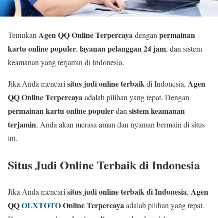
Agen QQ Online Terpercaya
permainan
Temukan
dengan
kartu online populer
layanan pelanggan 24 jam
,
, dan sistem
keamanan yang terjamin di Indonesia.
situs judi online terbaik
Agen
Jika Anda mencari
di Indonesia,
QQ Online Terpercaya
adalah pilihan yang tepat. Dengan
permainan kartu online populer
sistem keamanan
dan
terjamin
, Anda akan merasa aman dan nyaman bermain di situs
ini.
Situs Judi Online Terbaik di Indonesia
situs judi online terbaik di Indonesia
Agen
Jika Anda mencari
,
QQ
OLXTOTO
Online Terpercaya
adalah pilihan yang tepat.