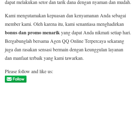
dapat melakukan setor dan tarik dana dengan nyaman dan mudah.
Kami mengutamakan kepuasan dan kenyamanan Anda sebagai
member kami. Oleh karena itu, kami senantiasa menghadirkan
bonus dan promo menarik
yang dapat Anda nikmati setiap hari.
Bergabunglah bersama Agen QQ Online Terpercaya sekarang
juga dan rasakan sensasi bermain dengan keunggulan layanan
dan manfaat terbaik yang kami tawarkan.
Please follow and like us: