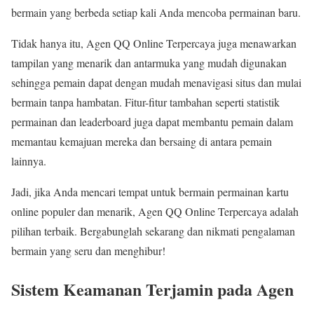
bermain yang berbeda setiap kali Anda mencoba permainan baru.
Tidak hanya itu, Agen QQ Online Terpercaya juga menawarkan
tampilan yang menarik dan antarmuka yang mudah digunakan
sehingga pemain dapat dengan mudah menavigasi situs dan mulai
bermain tanpa hambatan. Fitur-fitur tambahan seperti statistik
permainan dan leaderboard juga dapat membantu pemain dalam
memantau kemajuan mereka dan bersaing di antara pemain
lainnya.
Jadi, jika Anda mencari tempat untuk bermain permainan kartu
online populer dan menarik, Agen QQ Online Terpercaya adalah
pilihan terbaik. Bergabunglah sekarang dan nikmati pengalaman
bermain yang seru dan menghibur!
Sistem Keamanan Terjamin pada Agen