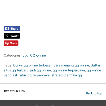
Categories:
Judi QQ Online
Tags:
bonus qq online terbesar
,
cara menang qq online
,
daftar
situs qq terbaru
,
judi qq online
,
qq online terpercaya
,
qq online
uang asli
,
situs qq terpercaya
,
strategi bermain qq
InnateHealth
Back to top