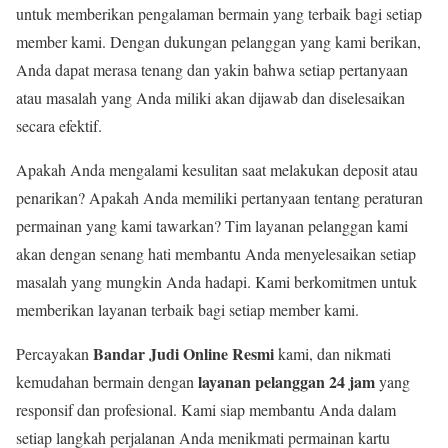
untuk memberikan pengalaman bermain yang terbaik bagi setiap
member kami. Dengan dukungan pelanggan yang kami berikan,
Anda dapat merasa tenang dan yakin bahwa setiap pertanyaan
atau masalah yang Anda miliki akan dijawab dan diselesaikan
secara efektif.
Apakah Anda mengalami kesulitan saat melakukan deposit atau
penarikan? Apakah Anda memiliki pertanyaan tentang peraturan
permainan yang kami tawarkan? Tim layanan pelanggan kami
akan dengan senang hati membantu Anda menyelesaikan setiap
masalah yang mungkin Anda hadapi. Kami berkomitmen untuk
memberikan layanan terbaik bagi setiap member kami.
Bandar Judi Online Resmi
Percayakan
kami, dan nikmati
layanan pelanggan 24 jam
kemudahan bermain dengan
yang
responsif dan profesional. Kami siap membantu Anda dalam
setiap langkah perjalanan Anda menikmati permainan kartu