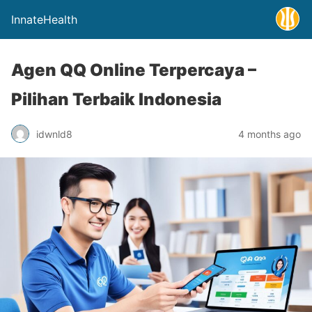
InnateHealth
Agen QQ Online Terpercaya –
Pilihan Terbaik Indonesia
idwnld8
4 months ago