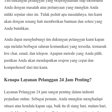
Tim dukungan pelanggan yang berpengalaman siap membantu
Anda dengan masalah atau pertanyaan yang mungkin Anda
miliki seputar situs ini. Tidak peduli apa masalahnya, tim kami
akan dengan senang hati memberikan bantuan dan solusi yang
Anda butuhkan.
Anda dapat menghubungi tim dukungan pelanggan kami kapan
saja melalui berbagai saluran komunikasi yang tersedia, termasuk
live chat, email, dan telepon. Apapun metode yang Anda pilih,
pastikan Anda akan mendapatkan respon yang cepat dan
komprehensif dari tim kami.
Kenapa Layanan Pelanggan 24 Jam Penting?
Layanan Pelanggan 24 jam sangat penting dalam industri
perjudian online. Sebagai pemain, Anda mungkin menghadapi
situasi atau kendala kapan saja, baik itu di siang hari, malam hari,