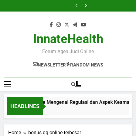
Judi
Judi
Skip
Online
Online
Online
Online
Online
Online
Online
Bola
Bola
Memahami
Mengenal
Perkembangan
Informasi
Memahami
Mengenal
Perkembangan
Online
Online
to
Fitur
Regulasi
Teknologi
Lengkap
Fitur
Regulasi
Teknologi
Informasi
Memahami
content
dan
dan
Pada
Tentang
dan
dan
Pada
Lengkap
Fitur
Teknologi
Aspek
Platform
Statistik
Teknologi
Aspek
Platform
Tentang
dan
Platform
Keamanan
Olahraga
Dan
Platform
Keamanan
Olahraga
Statistik
Teknologi
Digital
Platform
Digital
Analisis
Digital
Platform
Digital
Dan
Platform
InnateHealth
Modern
dengan
yang
Pertandingan
Modern
dengan
yang
Analisis
Digital
untuk
Mudah
Membuat
Untuk
untuk
Mudah
Membuat
Pertandingan
Modern
Pengalaman
Taruhan
Pemain
Pengalaman
Taruhan
Untuk
untuk
Forum Agen Judi Online
Terbaik
Makin
Pemula
Terbaik
Makin
Pemain
Pengalaman
Seru
Seru
Pemula
Terbaik
NEWSLETTER
RANDOM NEWS
Judi Bola Online Mengenal Regulasi dan Aspek Keamanan 
HEADLINES
21 Hours Ago
Home
bonus qq online terbesar