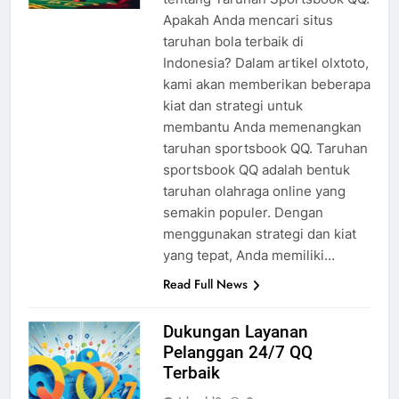
Apakah Anda mencari situs
taruhan bola terbaik di
Indonesia? Dalam artikel olxtoto,
kami akan memberikan beberapa
kiat dan strategi untuk
membantu Anda memenangkan
taruhan sportsbook QQ. Taruhan
sportsbook QQ adalah bentuk
taruhan olahraga online yang
semakin populer. Dengan
menggunakan strategi dan kiat
yang tepat, Anda memiliki…
Read Full News
Dukungan Layanan
Pelanggan 24/7 QQ
Terbaik