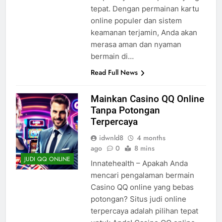
tepat. Dengan permainan kartu
online populer dan sistem
keamanan terjamin, Anda akan
merasa aman dan nyaman
bermain di…
Read Full News
Mainkan Casino QQ Online
Tanpa Potongan
Terpercaya
idwnld8
4 months
ago
0
8 mins
JUDI QQ ONLINE
Innatehealth – Apakah Anda
mencari pengalaman bermain
Casino QQ online yang bebas
potongan? Situs judi online
terpercaya adalah pilihan tepat