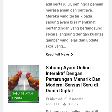
adil serta jujur, sehingga pemain
merasa aman dan percaya.
Mereka yang tertarik pada
sabung ayam bisa menikmati
pertandingan yang berlangsung
secara langsung dengan kualitas
gambar yang jelas dan update
skor yang…
Read Full News
Sabung Ayam Online
Interaktif Dengan
Pertarungan Menarik Dan
Modern: Sensasi Seru di
Dunia Digital
SABUNG AYAM
ONLINE
idwnld8
2 months
ago
0
3 mins
Sabung ayam online interaktif