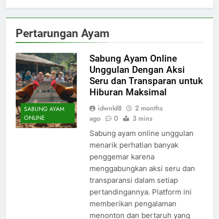
Pertarungan Ayam
Sabung Ayam Online
Unggulan Dengan Aksi
Seru dan Transparan untuk
Hiburan Maksimal
idwnld8
2 months
SABUNG AYAM
ONLINE
ago
0
3 mins
Sabung ayam online unggulan
menarik perhatian banyak
penggemar karena
menggabungkan aksi seru dan
transparansi dalam setiap
pertandingannya. Platform ini
memberikan pengalaman
menonton dan bertaruh yang