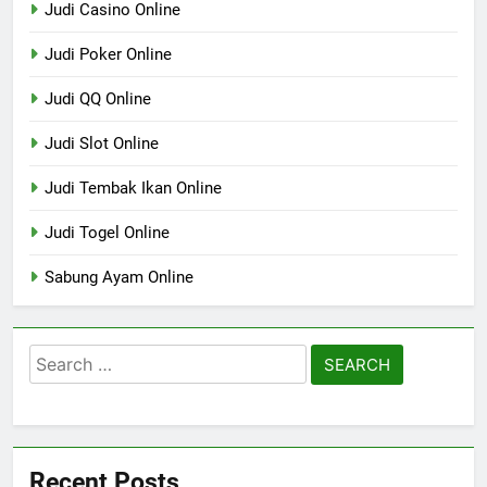
Judi Casino Online
Judi Poker Online
Judi QQ Online
Judi Slot Online
Judi Tembak Ikan Online
Judi Togel Online
Sabung Ayam Online
Search
for:
Recent Posts