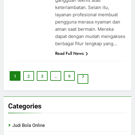
gangguan teknis atau
keterlambatan. Selain itu,
layanan profesional membuat
pengguna merasa nyaman dan
aman saat bermain. Mereka
dapat dengan mudah mengakses
berbagai fitur lengkap yang…
Read Full News
1
2
3
…
9
Categories
Judi Bola Online