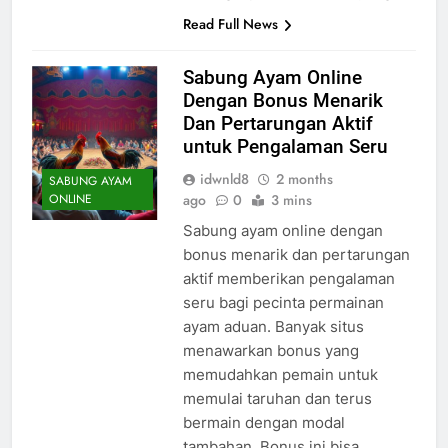
Read Full News
Sabung Ayam Online
Dengan Bonus Menarik
Dan Pertarungan Aktif
untuk Pengalaman Seru
idwnld8
2 months
SABUNG AYAM
ONLINE
ago
0
3 mins
Sabung ayam online dengan
bonus menarik dan pertarungan
aktif memberikan pengalaman
seru bagi pecinta permainan
ayam aduan. Banyak situs
menawarkan bonus yang
memudahkan pemain untuk
memulai taruhan dan terus
bermain dengan modal
tambahan. Bonus ini bisa