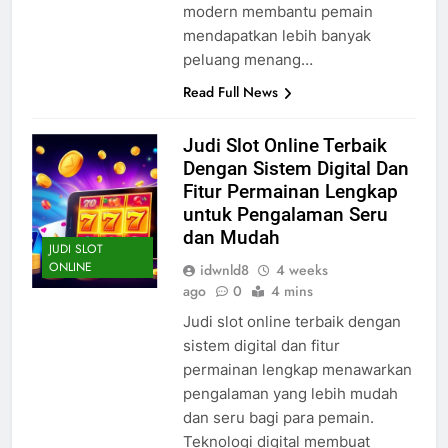
modern membantu pemain
mendapatkan lebih banyak
peluang menang…
Read Full News
Judi Slot Online Terbaik
Dengan Sistem Digital Dan
Fitur Permainan Lengkap
untuk Pengalaman Seru
dan Mudah
JUDI SLOT
ONLINE
idwnld8
4 weeks
ago
0
4 mins
Judi slot online terbaik dengan
sistem digital dan fitur
permainan lengkap menawarkan
pengalaman yang lebih mudah
dan seru bagi para pemain.
Teknologi digital membuat