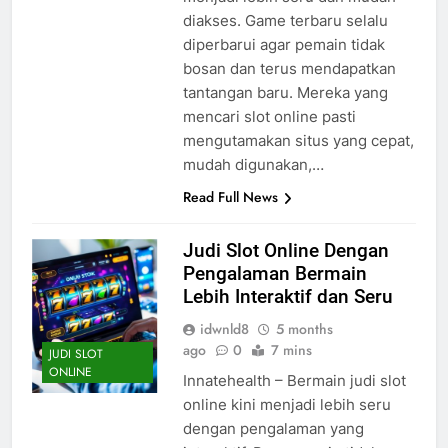
diakses. Game terbaru selalu
diperbarui agar pemain tidak
bosan dan terus mendapatkan
tantangan baru. Mereka yang
mencari slot online pasti
mengutamakan situs yang cepat,
mudah digunakan,…
Read Full News
Judi Slot Online Dengan
Pengalaman Bermain
Lebih Interaktif dan Seru
idwnld8
5 months
ago
0
7 mins
JUDI SLOT
ONLINE
Innatehealth – Bermain judi slot
online kini menjadi lebih seru
dengan pengalaman yang