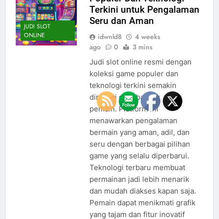
Terkini untuk Pengalaman
Seru dan Aman
JUDI SLOT
ONLINE
idwnld8
4 weeks
ago
0
3 mins
Judi slot online resmi dengan
koleksi game populer dan
teknologi terkini semakin
diminati oleh banyak
pemain. Platform ini
menawarkan pengalaman
bermain yang aman, adil, dan
seru dengan berbagai pilihan
game yang selalu diperbarui.
Teknologi terbaru membuat
permainan jadi lebih menarik
dan mudah diakses kapan saja.
Pemain dapat menikmati grafik
yang tajam dan fitur inovatif