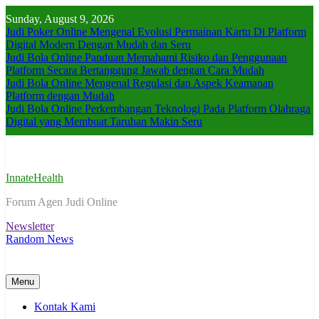
Skip
Sunday, August 9, 2026
to
Judi Poker Online Mengenal Evolusi Permainan Kartu Di Platform
content
Digital Modern Dengan Mudah dan Seru
Judi Bola Online Panduan Memahami Risiko dan Penggunaan
Platform Secara Bertanggung Jawab dengan Cara Mudah
Judi Bola Online Mengenal Regulasi dan Aspek Keamanan
Platform dengan Mudah
Judi Bola Online Perkembangan Teknologi Pada Platform Olahraga
Digital yang Membuat Taruhan Makin Seru
InnateHealth
Forum Agen Judi Online
Newsletter
Random News
Menu
Kontak Kami