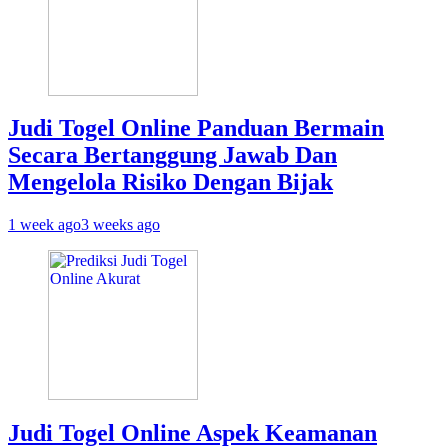
Judi Togel Online Panduan Bermain
Secara Bertanggung Jawab Dan
Mengelola Risiko Dengan Bijak
1 week ago
3 weeks ago
Judi Togel Online Aspek Keamanan