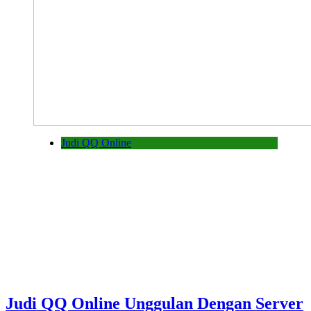
Judi QQ Online
Judi QQ Online Unggulan Dengan Server