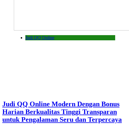
Judi QQ Online
Judi QQ Online Modern Dengan Bonus
Harian Berkualitas Tinggi Transparan
untuk Pengalaman Seru dan Terpercaya