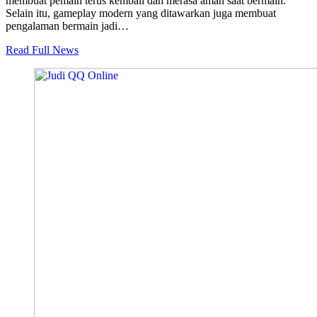
membuat pemain terus kembali dan merasa aman saat bermain.
Selain itu, gameplay modern yang ditawarkan juga membuat
pengalaman bermain jadi…
Read Full News