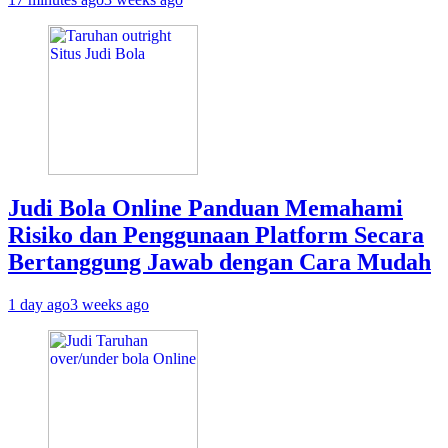
Judi Bola Online Panduan Memahami
Risiko dan Penggunaan Platform Secara
Bertanggung Jawab dengan Cara Mudah
1 day ago
3 weeks ago