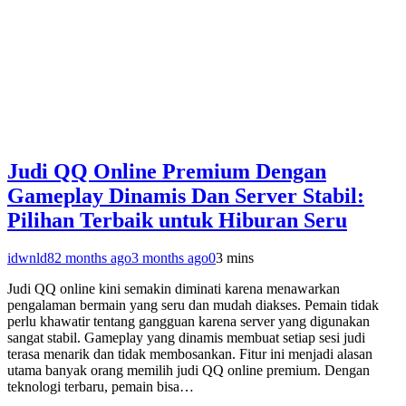
Judi QQ Online Premium Dengan
Gameplay Dinamis Dan Server Stabil:
Pilihan Terbaik untuk Hiburan Seru
idwnld8
2 months ago
3 months ago
0
3 mins
Judi QQ online kini semakin diminati karena menawarkan
pengalaman bermain yang seru dan mudah diakses. Pemain tidak
perlu khawatir tentang gangguan karena server yang digunakan
sangat stabil. Gameplay yang dinamis membuat setiap sesi judi
terasa menarik dan tidak membosankan. Fitur ini menjadi alasan
utama banyak orang memilih judi QQ online premium. Dengan
teknologi terbaru, pemain bisa…