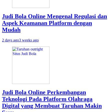
Judi Bola Online Mengenal Regulasi dan
Aspek Keamanan Platform dengan
Mudah
2 days ago
3 weeks ago
Judi Bola Online Perkembangan
Teknologi Pada Platform Olahraga
Digital yang Membuat Taruhan Makin