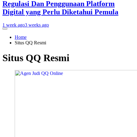
Regulasi Dan Penggunaan Platform
Digital yang Perlu Diketahui Pemula
1 week ago
3 weeks ago
Home
Situs QQ Resmi
Situs QQ Resmi