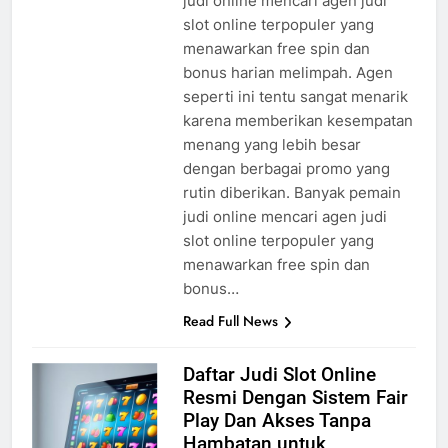
judi online mencari agen judi
slot online terpopuler yang
menawarkan free spin dan
bonus harian melimpah. Agen
seperti ini tentu sangat menarik
karena memberikan kesempatan
menang yang lebih besar
dengan berbagai promo yang
rutin diberikan. Banyak pemain
judi online mencari agen judi
slot online terpopuler yang
menawarkan free spin dan
bonus…
Read Full News
Daftar Judi Slot Online
Resmi Dengan Sistem Fair
Play Dan Akses Tanpa
Hambatan untuk