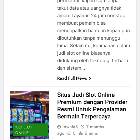
permainan kapan saja tanpa
takut data atau uangnya tidak
aman. Layanan 24 jam nonstop
membuat pemain bisa
mendapatkan bantuan kapan pun
dibutuhkan tanpa menunggu
lama. Selain itu, keamanan dalam
judi slot online biasanya
didukung oleh teknologi terbaru
dan sistem…
Read Full News
Situs Judi Slot Online
Premium dengan Provider
Resmi Untuk Pengalaman
Bermain Terpercaya
idwnld8
7 months
JUDI SLOT
ONLINE
ago
0
6 mins