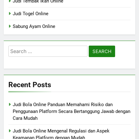
Judi Tembak Ikan Online
Judi Togel Online
Sabung Ayam Online
Search
for:
Recent Posts
Judi Bola Online Panduan Memahami Risiko dan
Penggunaan Platform Secara Bertanggung Jawab dengan
Cara Mudah
Judi Bola Online Mengenal Regulasi dan Aspek
Keamanan Platform dengan Mudah