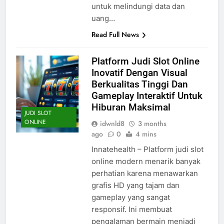
untuk melindungi data dan
uang…
Read Full News
Platform Judi Slot Online
Inovatif Dengan Visual
Berkualitas Tinggi Dan
Gameplay Interaktif Untuk
Hiburan Maksimal
JUDI SLOT
ONLINE
idwnld8
3 months
ago
0
4 mins
Innatehealth – Platform judi slot
online modern menarik banyak
perhatian karena menawarkan
grafis HD yang tajam dan
gameplay yang sangat
responsif. Ini membuat
pengalaman bermain menjadi