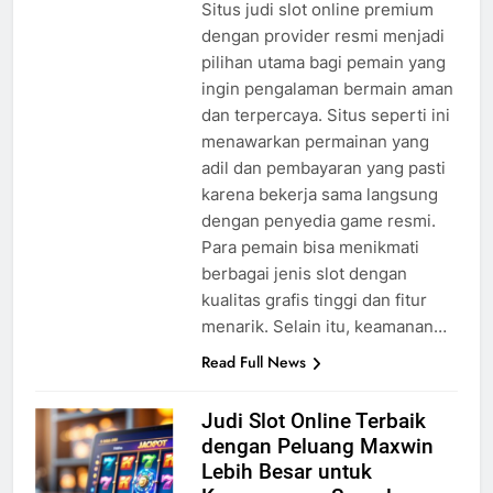
Situs judi slot online premium
dengan provider resmi menjadi
pilihan utama bagi pemain yang
ingin pengalaman bermain aman
dan terpercaya. Situs seperti ini
menawarkan permainan yang
adil dan pembayaran yang pasti
karena bekerja sama langsung
dengan penyedia game resmi.
Para pemain bisa menikmati
berbagai jenis slot dengan
kualitas grafis tinggi dan fitur
menarik. Selain itu, keamanan…
Read Full News
Judi Slot Online Terbaik
dengan Peluang Maxwin
Lebih Besar untuk