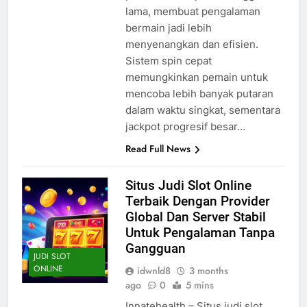
lama, membuat pengalaman
bermain jadi lebih
menyenangkan dan efisien.
Sistem spin cepat
memungkinkan pemain untuk
mencoba lebih banyak putaran
dalam waktu singkat, sementara
jackpot progresif besar…
Read Full News
Situs Judi Slot Online
Terbaik Dengan Provider
Global Dan Server Stabil
Untuk Pengalaman Tanpa
Gangguan
JUDI SLOT
ONLINE
idwnld8
3 months
ago
0
5 mins
Innatehealth – Situs judi slot