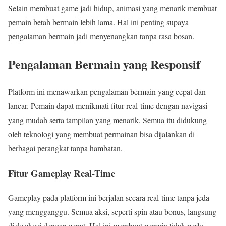
Selain membuat game jadi hidup, animasi yang menarik membuat
pemain betah bermain lebih lama. Hal ini penting supaya
pengalaman bermain jadi menyenangkan tanpa rasa bosan.
Pengalaman Bermain yang Responsif
Platform ini menawarkan pengalaman bermain yang cepat dan
lancar. Pemain dapat menikmati fitur real-time dengan navigasi
yang mudah serta tampilan yang menarik. Semua itu didukung
oleh teknologi yang membuat permainan bisa dijalankan di
berbagai perangkat tanpa hambatan.
Fitur Gameplay Real-Time
Gameplay pada platform ini berjalan secara real-time tanpa jeda
yang mengganggu. Semua aksi, seperti spin atau bonus, langsung
dieksekusi dengan cepat. Hal ini membuat pemain tidak perlu