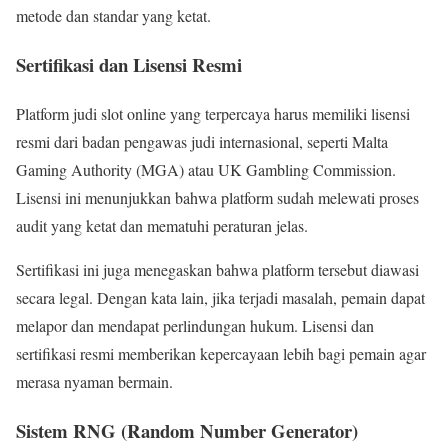
metode dan standar yang ketat.
Sertifikasi dan Lisensi Resmi
Platform judi slot online yang terpercaya harus memiliki lisensi
resmi dari badan pengawas judi internasional, seperti Malta
Gaming Authority (MGA) atau UK Gambling Commission.
Lisensi ini menunjukkan bahwa platform sudah melewati proses
audit yang ketat dan mematuhi peraturan jelas.
Sertifikasi ini juga menegaskan bahwa platform tersebut diawasi
secara legal. Dengan kata lain, jika terjadi masalah, pemain dapat
melapor dan mendapat perlindungan hukum. Lisensi dan
sertifikasi resmi memberikan kepercayaan lebih bagi pemain agar
merasa nyaman bermain.
Sistem RNG (Random Number Generator)