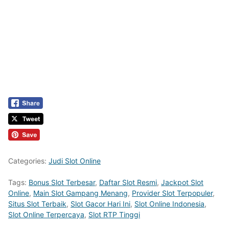
Categories:
Judi Slot Online
Tags:
Bonus Slot Terbesar
,
Daftar Slot Resmi
,
Jackpot Slot
Online
,
Main Slot Gampang Menang
,
Provider Slot Terpopuler
,
Situs Slot Terbaik
,
Slot Gacor Hari Ini
,
Slot Online Indonesia
,
Slot Online Terpercaya
,
Slot RTP Tinggi