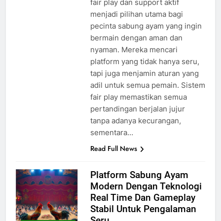
fair play dan support aktif
menjadi pilihan utama bagi
pecinta sabung ayam yang ingin
bermain dengan aman dan
nyaman. Mereka mencari
platform yang tidak hanya seru,
tapi juga menjamin aturan yang
adil untuk semua pemain. Sistem
fair play memastikan semua
pertandingan berjalan jujur
tanpa adanya kecurangan,
sementara…
Read Full News
Platform Sabung Ayam
Modern Dengan Teknologi
Real Time Dan Gameplay
Stabil Untuk Pengalaman
Seru