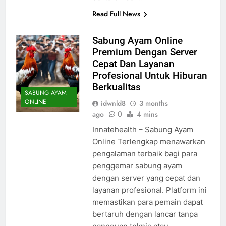
Read Full News
Sabung Ayam Online
Premium Dengan Server
Cepat Dan Layanan
Profesional Untuk Hiburan
Berkualitas
SABUNG AYAM
ONLINE
idwnld8
3 months
ago
0
4 mins
Innatehealth – Sabung Ayam
Online Terlengkap menawarkan
pengalaman terbaik bagi para
penggemar sabung ayam
dengan server yang cepat dan
layanan profesional. Platform ini
memastikan para pemain dapat
bertaruh dengan lancar tanpa