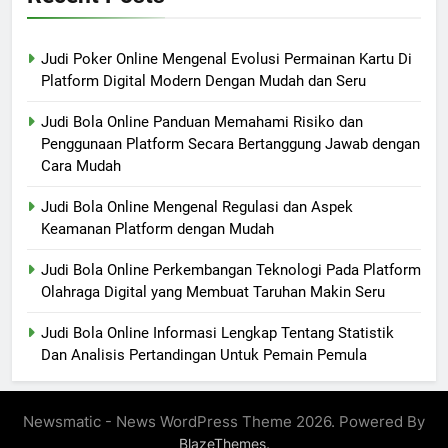
Judi Poker Online Mengenal Evolusi Permainan Kartu Di
Platform Digital Modern Dengan Mudah dan Seru
Judi Bola Online Panduan Memahami Risiko dan
Penggunaan Platform Secara Bertanggung Jawab dengan
Cara Mudah
Judi Bola Online Mengenal Regulasi dan Aspek
Keamanan Platform dengan Mudah
Judi Bola Online Perkembangan Teknologi Pada Platform
Olahraga Digital yang Membuat Taruhan Makin Seru
Judi Bola Online Informasi Lengkap Tentang Statistik
Dan Analisis Pertandingan Untuk Pemain Pemula
Newsmatic - News WordPress Theme 2026. Powered By
.
BlazeThemes