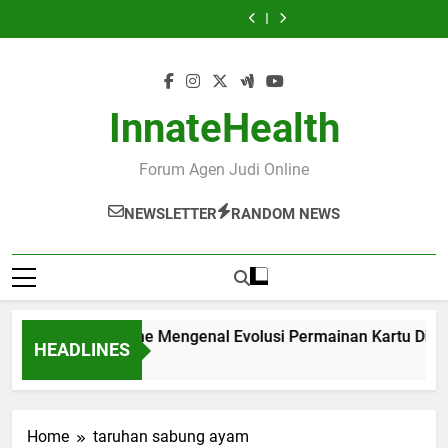
Judi
Judi
Skip
Online
Online
Online
Online
Online
Online
Online
Bola
Bola
Perkembangan
Mengenal
Panduan
Mengenal
Perkembangan
Mengenal
Panduan
Online
Online
to
Teknologi
Evolusi
Memahami
Regulasi
Teknologi
Evolusi
Memahami
Mengenal
Perkembangan
content
Pada
Permainan
Risiko
dan
Pada
Permainan
Risiko
Regulasi
Teknologi
Platform
Kartu
dan
Aspek
Platform
Kartu
dan
dan
Pada
Olahraga
Di
Penggunaan
Keamanan
Olahraga
Di
Penggunaan
Aspek
Platform
Digital
Platform
Platform
Platform
Digital
Platform
Platform
Keamanan
Olahraga
InnateHealth
yang
Digital
Secara
dengan
yang
Digital
Secara
Platform
Digital
Membuat
Modern
Bertanggung
Mudah
Membuat
Modern
Bertanggung
dengan
yang
Taruhan
Dengan
Jawab
Taruhan
Dengan
Jawab
Mudah
Membuat
Forum Agen Judi Online
Makin
Mudah
dengan
Makin
Mudah
dengan
Taruhan
Seru
dan
Cara
Seru
dan
Cara
Makin
Seru
Mudah
Seru
Mudah
Seru
NEWSLETTER
RANDOM NEWS
Judi Poker Online Mengenal Evolusi Permainan Kartu Di Pla
HEADLINES
9 Hours Ago
Home
taruhan sabung ayam