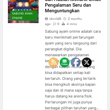
Pengalaman Seru dan
Menguntungkan
SABUNG AYAM
ONLINE
idwnld8
2 months
ago
0
4 mins
Sabung ayam online adalah cara
baru menikmati pertarungan
ayam yang seru langsung dari
perangkat digital. Dia
menawarkan pengalaman
bermain yang mengasyikkan
dengan hadiah menarik yang
bisa didapatkan setiap kali
bertaruh. Orang yang tertarik
bisa mengikuti aksinya kapan
saja dan di mana saja tanpa
harus datang ke arena fisik.
Pertarungan ini juga punya
berbagai pilihan taruhan yang…