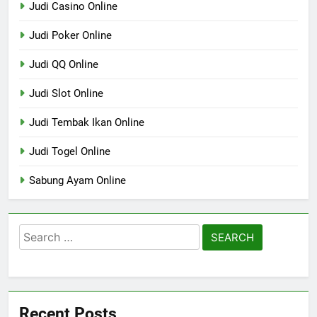
Judi Casino Online
Judi Poker Online
Judi QQ Online
Judi Slot Online
Judi Tembak Ikan Online
Judi Togel Online
Sabung Ayam Online
Search
for:
Recent Posts