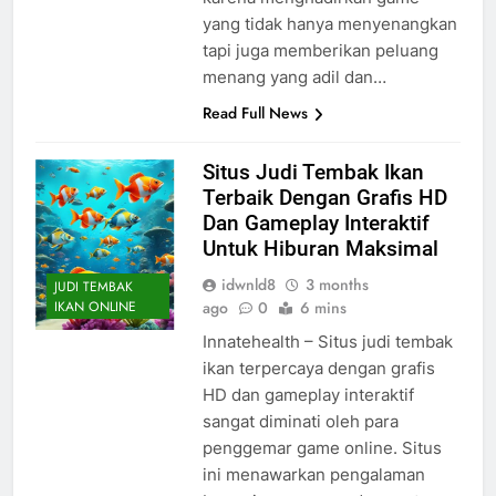
yang tidak hanya menyenangkan
tapi juga memberikan peluang
menang yang adil dan…
Read Full News
Situs Judi Tembak Ikan
Terbaik Dengan Grafis HD
Dan Gameplay Interaktif
Untuk Hiburan Maksimal
idwnld8
3 months
JUDI TEMBAK
IKAN ONLINE
ago
0
6 mins
Innatehealth – Situs judi tembak
ikan terpercaya dengan grafis
HD dan gameplay interaktif
sangat diminati oleh para
penggemar game online. Situs
ini menawarkan pengalaman