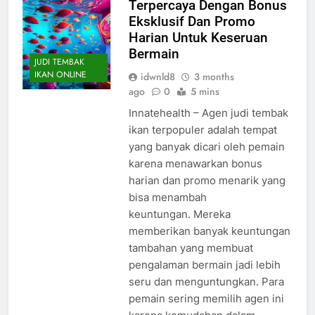
Terpercaya Dengan Bonus
Eksklusif Dan Promo
Harian Untuk Keseruan
Bermain
JUDI TEMBAK
IKAN ONLINE
idwnld8
3 months
ago
0
5 mins
Innatehealth – Agen judi tembak
ikan terpopuler adalah tempat
yang banyak dicari oleh pemain
karena menawarkan bonus
harian dan promo menarik yang
bisa menambah
keuntungan. Mereka
memberikan banyak keuntungan
tambahan yang membuat
pengalaman bermain jadi lebih
seru dan menguntungkan. Para
pemain sering memilih agen ini