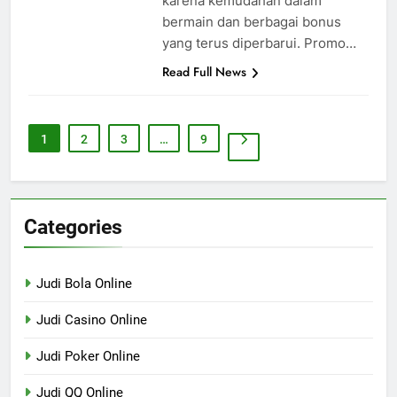
karena kemudahan dalam
bermain dan berbagai bonus
yang terus diperbarui. Promo…
Read Full News
1
2
3
…
9
Categories
Judi Bola Online
Judi Casino Online
Judi Poker Online
Judi QQ Online