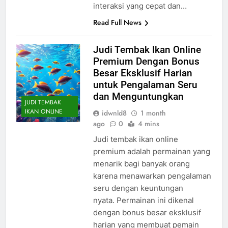
interaksi yang cepat dan…
Read Full News
Judi Tembak Ikan Online
Premium Dengan Bonus
Besar Eksklusif Harian
untuk Pengalaman Seru
dan Menguntungkan
JUDI TEMBAK
IKAN ONLINE
idwnld8
1 month
ago
0
4 mins
Judi tembak ikan online
premium adalah permainan yang
menarik bagi banyak orang
karena menawarkan pengalaman
seru dengan keuntungan
nyata. Permainan ini dikenal
dengan bonus besar eksklusif
harian yang membuat pemain