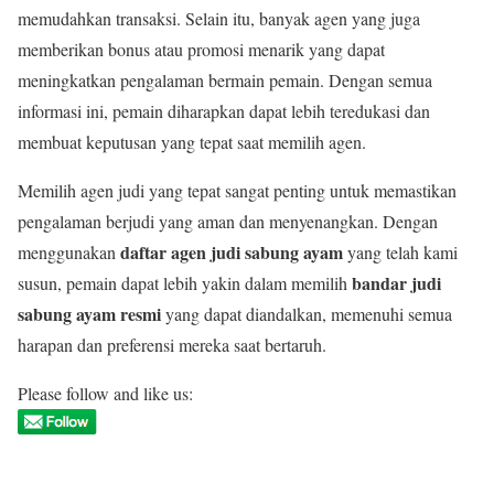
memudahkan transaksi. Selain itu, banyak agen yang juga
memberikan bonus atau promosi menarik yang dapat
meningkatkan pengalaman bermain pemain. Dengan semua
informasi ini, pemain diharapkan dapat lebih teredukasi dan
membuat keputusan yang tepat saat memilih agen.
Memilih agen judi yang tepat sangat penting untuk memastikan
pengalaman berjudi yang aman dan menyenangkan. Dengan
daftar agen judi sabung ayam
menggunakan
yang telah kami
bandar judi
susun, pemain dapat lebih yakin dalam memilih
sabung ayam resmi
yang dapat diandalkan, memenuhi semua
harapan dan preferensi mereka saat bertaruh.
Please follow and like us: