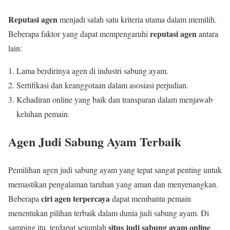
Reputasi agen
menjadi salah satu kriteria utama dalam memilih.
reputasi agen
Beberapa faktor yang dapat mempengaruhi
antara
lain:
Lama berdirinya agen di industri sabung ayam.
Sertifikasi dan keanggotaan dalam asosiasi perjudian.
Kehadiran online yang baik dan transparan dalam menjawab
keluhan pemain.
Agen Judi Sabung Ayam Terbaik
Pemilihan agen judi sabung ayam yang tepat sangat penting untuk
memastikan pengalaman taruhan yang aman dan menyenangkan.
ciri agen terpercaya
Beberapa
dapat membantu pemain
menentukan pilihan terbaik dalam dunia judi sabung ayam. Di
situs judi sabung ayam online
samping itu, terdapat sejumlah