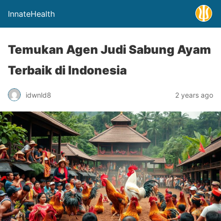
InnateHealth
Temukan Agen Judi Sabung Ayam
Terbaik di Indonesia
idwnld8
2 years ago