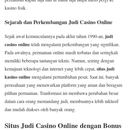
kasino fisik.
Sejarah dan Perkembangan Judi Casino Online
judi
Sejak awal kemunculannya pada akhir tahun 1990-an,
casino online
telah mengalami perkembangan yang signifikan.
Pada awalnya, permainan online masih terbatas dan seringkali
memiliki beberapa tantangan teknis. Namun, seiring dengan
situs judi
kemajuan teknologi dan internet yang lebih cepat,
kasino online
mengalami pertumbuhan pesat. Saat ini, banyak
perusahaan yang menawarkan platform yang aman dan beragam
pilihan permainan. Tranformasi ini membawa perubahan besar
dalam cara orang memandang judi, membuatnya lebih inklusif
dan mudah diakses oleh banyak orang.
Situs Judi Casino Online dengan Bonus