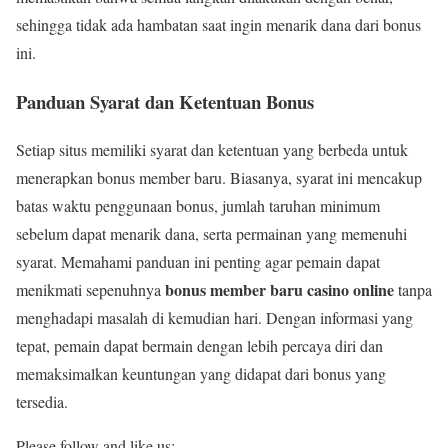
sehingga tidak ada hambatan saat ingin menarik dana dari bonus
ini.
Panduan Syarat dan Ketentuan Bonus
Setiap situs memiliki syarat dan ketentuan yang berbeda untuk
menerapkan bonus member baru. Biasanya, syarat ini mencakup
batas waktu penggunaan bonus, jumlah taruhan minimum
sebelum dapat menarik dana, serta permainan yang memenuhi
syarat. Memahami panduan ini penting agar pemain dapat
bonus member baru casino online
menikmati sepenuhnya
tanpa
menghadapi masalah di kemudian hari. Dengan informasi yang
tepat, pemain dapat bermain dengan lebih percaya diri dan
memaksimalkan keuntungan yang didapat dari bonus yang
tersedia.
Please follow and like us: