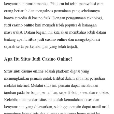
kenyamanan rumah mereka. Platform ini telah merevolusi cara
orang bertaruh dan mengakses permainan yang sebelumnya
hanya tersedia di kasino fisik. Dengan penggunaan teknologi,
judi casino online
kini menjadi lebih populer di kalangan
masyarakat. Dalam bagian ini, kita akan membahas lebih dalam
situs judi casino online
tentang apa itu
dan mengeksplorasi
sejarah serta perkembangan yang telah terjadi.
Apa Itu Situs Judi Casino Online?
Situs judi casino online
adalah platform digital yang
memungkinkan pemain untuk terlibat dalam aktivitas perjudian
melalui internet. Melalui situs ini, pemain dapat melakukan
taruhan pada berbagai permainan, seperti slot, poker, dan roulette.
Kelebihan utama dari situs ini adalah kemudahan akses dan
kenyamanan yang ditawarkan, sehingga pemain dapat menikmati
permainan kapan saja dan di mana saja tanpa harus pergi ke