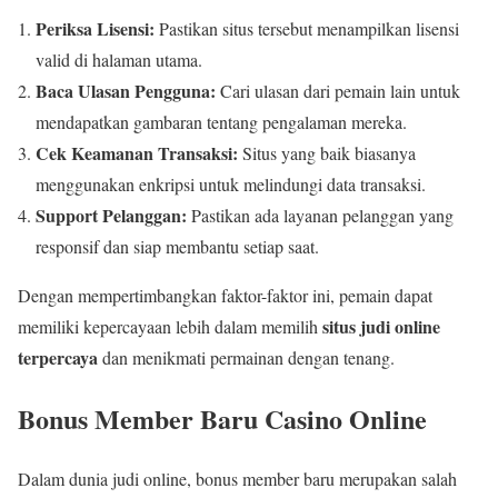
Periksa Lisensi:
Pastikan situs tersebut menampilkan lisensi
valid di halaman utama.
Baca Ulasan Pengguna:
Cari ulasan dari pemain lain untuk
mendapatkan gambaran tentang pengalaman mereka.
Cek Keamanan Transaksi:
Situs yang baik biasanya
menggunakan enkripsi untuk melindungi data transaksi.
Support Pelanggan:
Pastikan ada layanan pelanggan yang
responsif dan siap membantu setiap saat.
Dengan mempertimbangkan faktor-faktor ini, pemain dapat
situs judi online
memiliki kepercayaan lebih dalam memilih
terpercaya
dan menikmati permainan dengan tenang.
Bonus Member Baru Casino Online
Dalam dunia judi online, bonus member baru merupakan salah