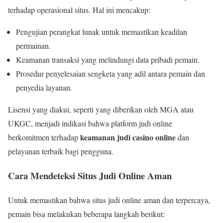
terhadap operasional situs. Hal ini mencakup:
Pengujian perangkat lunak untuk memastikan keadilan
permainan.
Keamanan transaksi yang melindungi data pribadi pemain.
Prosedur penyelesaian sengketa yang adil antara pemain dan
penyedia layanan.
Lisensi yang diakui, seperti yang diberikan oleh MGA atau
UKGC, menjadi indikasi bahwa platform judi online
keamanan judi casino online
berkomitmen terhadap
dan
pelayanan terbaik bagi pengguna.
Cara Mendeteksi Situs Judi Online Aman
Untuk memastikan bahwa situs judi online aman dan terpercaya,
pemain bisa melakukan beberapa langkah berikut: