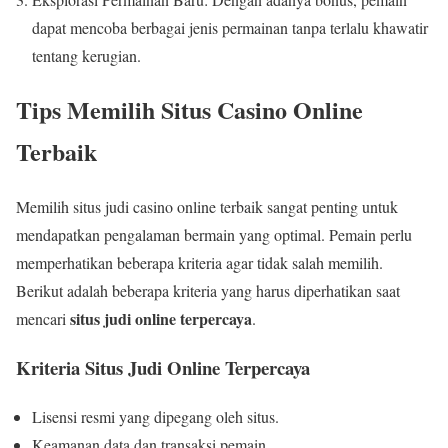
dapat mencoba berbagai jenis permainan tanpa terlalu khawatir
tentang kerugian.
Tips Memilih Situs Casino Online
Terbaik
Memilih situs judi casino online terbaik sangat penting untuk
mendapatkan pengalaman bermain yang optimal. Pemain perlu
memperhatikan beberapa kriteria agar tidak salah memilih.
Berikut adalah beberapa kriteria yang harus diperhatikan saat
situs judi online terpercaya
mencari
.
Kriteria Situs Judi Online Terpercaya
Lisensi resmi yang dipegang oleh situs.
Keamanan data dan transaksi pemain.