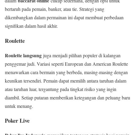
baccarat online
dalam
cukup sederhana, dengan opsi untuk
bertaruh pada pemain, banker, atau tie. Strategi yang
dikembangkan dalam permainan ini dapat membuat perbedaan
signifikan dalam hasil akhir.
Roulette
Roulette langsung
juga menjadi pilihan populer di kalangan
penggemar judi. Variasi seperti European dan American Roulette
menawarkan cara bermain yang berbeda, masing-masing dengan
keunikan tersendiri. Pemain dapat memilih antara taruhan dalam
atau taruhan luar, tergantung pada tingkat risiko yang ingin
diambil. Setiap putaran memberikan ketegangan dan peluang baru
untuk menang.
Poker Live