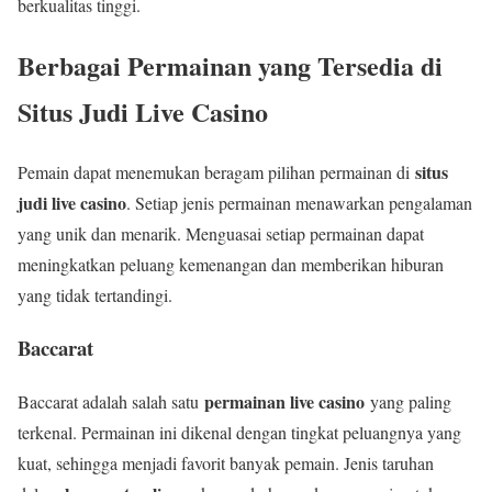
berkualitas tinggi.
Berbagai Permainan yang Tersedia di
Situs Judi Live Casino
situs
Pemain dapat menemukan beragam pilihan permainan di
judi live casino
. Setiap jenis permainan menawarkan pengalaman
yang unik dan menarik. Menguasai setiap permainan dapat
meningkatkan peluang kemenangan dan memberikan hiburan
yang tidak tertandingi.
Baccarat
permainan live casino
Baccarat adalah salah satu
yang paling
terkenal. Permainan ini dikenal dengan tingkat peluangnya yang
kuat, sehingga menjadi favorit banyak pemain. Jenis taruhan