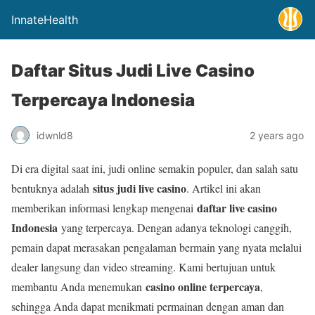
InnateHealth
Daftar Situs Judi Live Casino
Terpercaya Indonesia
idwnld8
2 years ago
Di era digital saat ini, judi online semakin populer, dan salah satu
situs judi live casino
bentuknya adalah
. Artikel ini akan
daftar live casino
memberikan informasi lengkap mengenai
Indonesia
yang terpercaya. Dengan adanya teknologi canggih,
pemain dapat merasakan pengalaman bermain yang nyata melalui
dealer langsung dan video streaming. Kami bertujuan untuk
casino online terpercaya
membantu Anda menemukan
,
sehingga Anda dapat menikmati permainan dengan aman dan