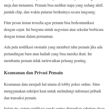
meja dan turnamen. Pemain bisa melihat siapa yang sedang aktif,
jumlah chip, dan waktu putaran berikutnya secara langsung.
Fitur pesan instan tersedia agar pemain bisa berkomunikasi
dengan cepat. Ini berguna untuk negosiasi atau sekedar berbicara
dengan teman dalam permainan.
Ada pula notifikasi otomatis yang memberi tahu pemain jika ada
pertandingan baru atau hadiah yang bisa mereka ikuti. Ini
membantu pemain tidak melewatkan peluang penting.
Keamanan dan Privasi Pemain
Keamanan data menjadi hal utama di lobby poker online. Situs
menggunakan enkripsi kuat untuk melindungi informasi pribadi
dan transaksi pemain.
Selain itu, sistem verifikasi ganda sering diterapkan sebelum akses