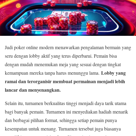
Judi poker online modern menawarkan pengalaman bermain yang
seru dengan lobby aktif yang terus diperbarui. Pemain bisa
dengan mudah menemukan meja yang sesuai dengan tingkat
Lobby yang
kemampuan mereka tanpa harus menunggu lama.
ramai dan terorganisir membuat permainan menjadi lebih
lancar dan menyenangkan.
Selain itu, turnamen berkualitas tinggi menjadi daya tarik utama
bagi banyak pemain. Turnamen ini menyediakan hadiah menarik
dan berbagai pilihan format, sehingga setiap pemain punya
kesempatan untuk menang. Turnamen tersebut juga biasanya