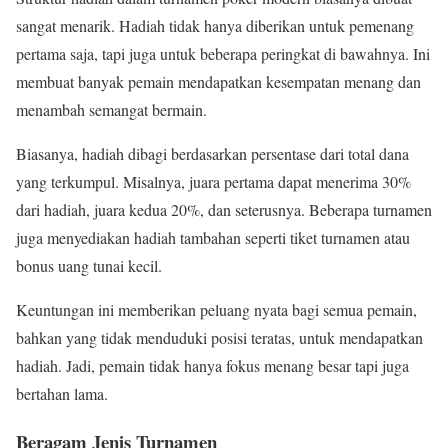
sangat menarik. Hadiah tidak hanya diberikan untuk pemenang
pertama saja, tapi juga untuk beberapa peringkat di bawahnya. Ini
membuat banyak pemain mendapatkan kesempatan menang dan
menambah semangat bermain.
Biasanya, hadiah dibagi berdasarkan persentase dari total dana
yang terkumpul. Misalnya, juara pertama dapat menerima 30%
dari hadiah, juara kedua 20%, dan seterusnya. Beberapa turnamen
juga menyediakan hadiah tambahan seperti tiket turnamen atau
bonus uang tunai kecil.
Keuntungan ini memberikan peluang nyata bagi semua pemain,
bahkan yang tidak menduduki posisi teratas, untuk mendapatkan
hadiah. Jadi, pemain tidak hanya fokus menang besar tapi juga
bertahan lama.
Beragam Jenis Turnamen