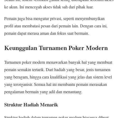
ke akun. Ini mencegah akses tidak sah dari pihak luar.
Pemain juga bisa mengatur privasi, seperti menyembunyikan
profil atau membatasi pesan dari pemain lain. Dengan cara ini,
pemain dapat merasa aman dan fokus saat bermain.
Keunggulan Turnamen Poker Modern
Turnamen poker modern menawarkan banyak hal yang membuat
pemain semakin tertarik. Dari hadiah yang besar, jenis turnamen
yang beragam, hingga cara kualifikasi yang jelas dan sistem level
yang terorganisir. Semua hal ini membantu pemain merasakan
pengalaman bermain yang adil dan menantang.
Struktur Hadiah Menarik
Struktur hadiah dalam turnamen poker modern biasanya dibuat