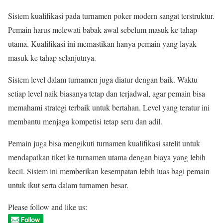
Sistem kualifikasi pada turnamen poker modern sangat terstruktur.
Pemain harus melewati babak awal sebelum masuk ke tahap
utama. Kualifikasi ini memastikan hanya pemain yang layak
masuk ke tahap selanjutnya.
Sistem level dalam turnamen juga diatur dengan baik. Waktu
setiap level naik biasanya tetap dan terjadwal, agar pemain bisa
memahami strategi terbaik untuk bertahan. Level yang teratur ini
membantu menjaga kompetisi tetap seru dan adil.
Pemain juga bisa mengikuti turnamen kualifikasi satelit untuk
mendapatkan tiket ke turnamen utama dengan biaya yang lebih
kecil. Sistem ini memberikan kesempatan lebih luas bagi pemain
untuk ikut serta dalam turnamen besar.
Please follow and like us: