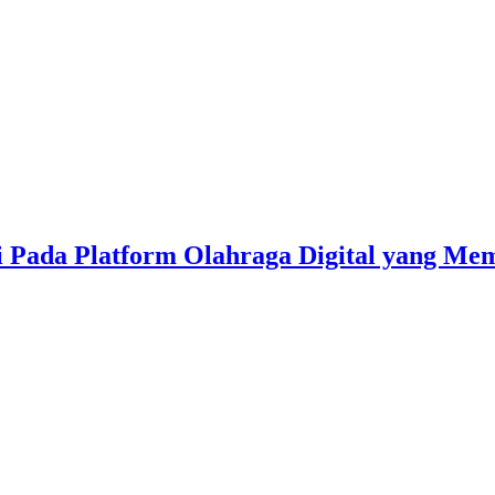
i Pada Platform Olahraga Digital yang M