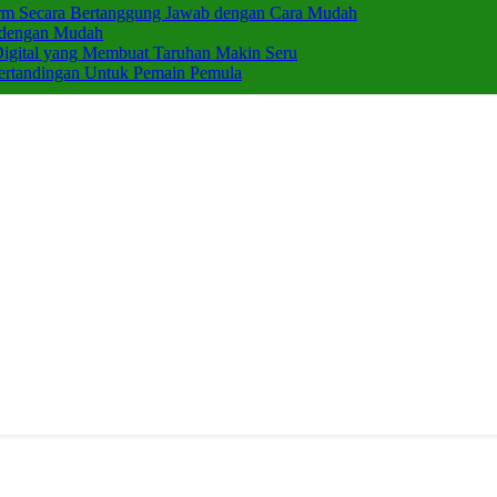
orm Secara Bertanggung Jawab dengan Cara Mudah
m dengan Mudah
Digital yang Membuat Taruhan Makin Seru
 Pertandingan Untuk Pemain Pemula