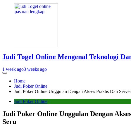
Judi Togel Online Mengenal Teknologi D
1 week ago
3 weeks ago
Home
Judi Poker Online
Judi Poker Online Unggulan Dengan Akses Praktis Dan Serve
Judi Poker Online
Judi Poker Online Unggulan Dengan Akse
Seru