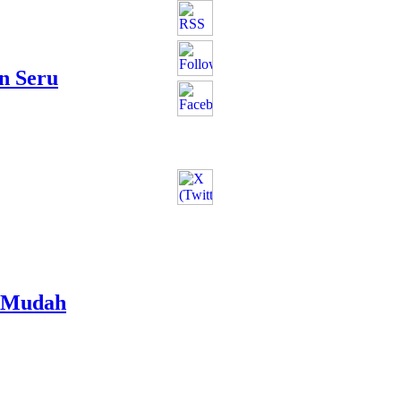
n Seru
n Mudah