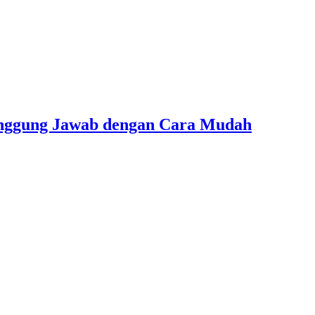
anggung Jawab dengan Cara Mudah