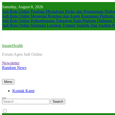
Skip
Saturday, August 8, 2026
to
Judi Bola Online Panduan Memahami Risiko dan Penggunaan Platf
content
Judi Bola Online Mengenal Regulasi dan Aspek Keamanan Platfor
Judi Bola Online Perkembangan Teknologi Pada Platform Olahraga 
Judi Bola Online Informasi Lengkap Tentang Statistik Dan Analisis
InnateHealth
Forum Agen Judi Online
Newsletter
Random News
Menu
Kontak Kami
Search
for: