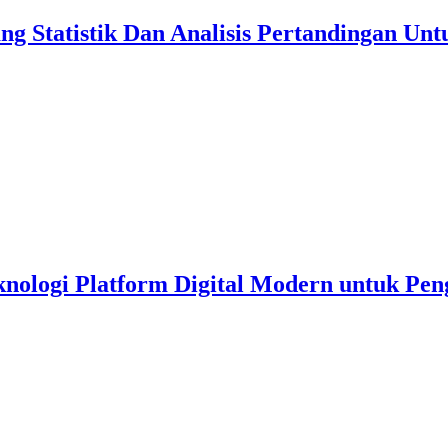
ng Statistik Dan Analisis Pertandingan U
nologi Platform Digital Modern untuk Pe