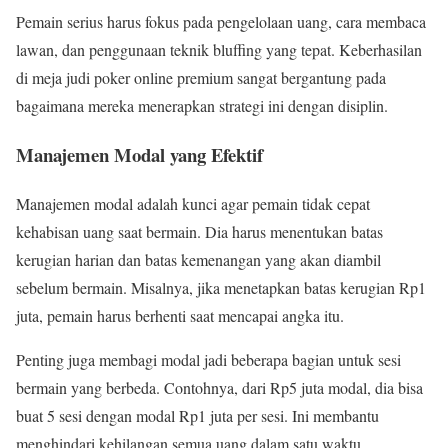
Pemain serius harus fokus pada pengelolaan uang, cara membaca
lawan, dan penggunaan teknik bluffing yang tepat. Keberhasilan
di meja judi poker online premium sangat bergantung pada
bagaimana mereka menerapkan strategi ini dengan disiplin.
Manajemen Modal yang Efektif
Manajemen modal adalah kunci agar pemain tidak cepat
kehabisan uang saat bermain. Dia harus menentukan batas
kerugian harian dan batas kemenangan yang akan diambil
sebelum bermain. Misalnya, jika menetapkan batas kerugian Rp1
juta, pemain harus berhenti saat mencapai angka itu.
Penting juga membagi modal jadi beberapa bagian untuk sesi
bermain yang berbeda. Contohnya, dari Rp5 juta modal, dia bisa
buat 5 sesi dengan modal Rp1 juta per sesi. Ini membantu
menghindari kehilangan semua uang dalam satu waktu.