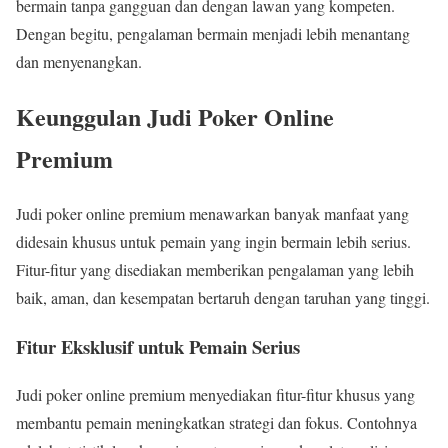
bermain tanpa gangguan dan dengan lawan yang kompeten.
Dengan begitu, pengalaman bermain menjadi lebih menantang
dan menyenangkan.
Keunggulan Judi Poker Online
Premium
Judi poker online premium menawarkan banyak manfaat yang
didesain khusus untuk pemain yang ingin bermain lebih serius.
Fitur-fitur yang disediakan memberikan pengalaman yang lebih
baik, aman, dan kesempatan bertaruh dengan taruhan yang tinggi.
Fitur Eksklusif untuk Pemain Serius
Judi poker online premium menyediakan fitur-fitur khusus yang
membantu pemain meningkatkan strategi dan fokus. Contohnya