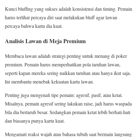
Kunci bluffing yang sukses adalah konsistensi dan timing. Pemain
harus terlihat percaya diri saat melakukan bluff agar lawan
percaya bahwa kartu dia kuat.
Analisis Lawan di Meja Premium
Membaca lawan adalah strategi penting untuk menang di poker
premium. Pemain harus memperhatikan pola taruhan lawan,
seperti kapan mereka sering naikkan taruhan atau hanya ikut saja.
Ini membantu menebak kekuatan kartu lawan.
Penting juga mengenali tipe pemain: agresif, pasif, atau ketat.
Misalnya, pemain agresif sering lakukan raise, jadi harus waspada
bila dia bertaruh besar. Sedangkan pemain ketat lebih berhati-hati
dan biasanya punya kartu kuat.
Mengamati reaksi wajah atau bahasa tubuh saat bermain langsung