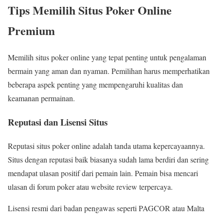
Tips Memilih Situs Poker Online
Premium
Memilih situs poker online yang tepat penting untuk pengalaman
bermain yang aman dan nyaman. Pemilihan harus memperhatikan
beberapa aspek penting yang mempengaruhi kualitas dan
keamanan permainan.
Reputasi dan Lisensi Situs
Reputasi situs poker online adalah tanda utama kepercayaannya.
Situs dengan reputasi baik biasanya sudah lama berdiri dan sering
mendapat ulasan positif dari pemain lain. Pemain bisa mencari
ulasan di forum poker atau website review terpercaya.
Lisensi resmi dari badan pengawas seperti PAGCOR atau Malta