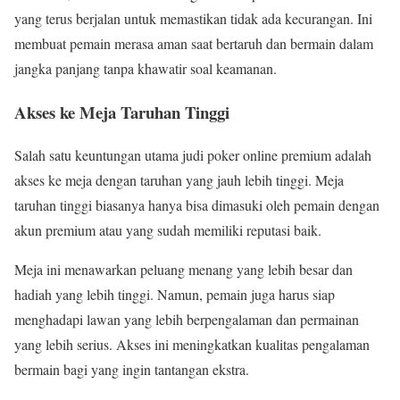
yang terus berjalan untuk memastikan tidak ada kecurangan. Ini
membuat pemain merasa aman saat bertaruh dan bermain dalam
jangka panjang tanpa khawatir soal keamanan.
Akses ke Meja Taruhan Tinggi
Salah satu keuntungan utama judi poker online premium adalah
akses ke meja dengan taruhan yang jauh lebih tinggi. Meja
taruhan tinggi biasanya hanya bisa dimasuki oleh pemain dengan
akun premium atau yang sudah memiliki reputasi baik.
Meja ini menawarkan peluang menang yang lebih besar dan
hadiah yang lebih tinggi. Namun, pemain juga harus siap
menghadapi lawan yang lebih berpengalaman dan permainan
yang lebih serius. Akses ini meningkatkan kualitas pengalaman
bermain bagi yang ingin tantangan ekstra.