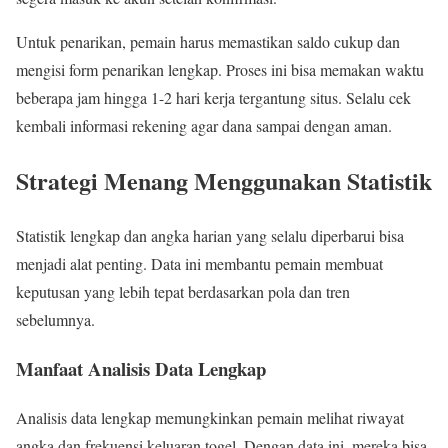
Untuk penarikan, pemain harus memastikan saldo cukup dan
mengisi form penarikan lengkap. Proses ini bisa memakan waktu
beberapa jam hingga 1-2 hari kerja tergantung situs. Selalu cek
kembali informasi rekening agar dana sampai dengan aman.
Strategi Menang Menggunakan Statistik
Statistik lengkap dan angka harian yang selalu diperbarui bisa
menjadi alat penting. Data ini membantu pemain membuat
keputusan yang lebih tepat berdasarkan pola dan tren
sebelumnya.
Manfaat Analisis Data Lengkap
Analisis data lengkap memungkinkan pemain melihat riwayat
angka dan frekuensi keluaran togel. Dengan data ini, mereka bisa