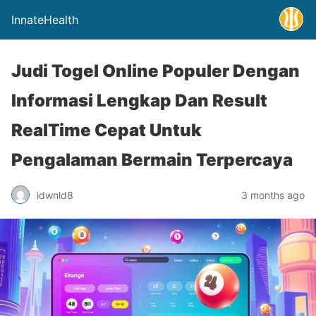
InnateHealth
Judi Togel Online Populer Dengan
Informasi Lengkap Dan Result
RealTime Cepat Untuk
Pengalaman Bermain Terpercaya
idwnld8
3 months ago