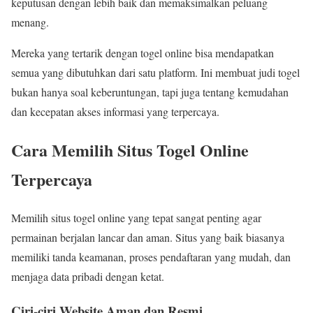
keputusan dengan lebih baik dan memaksimalkan peluang
menang.
Mereka yang tertarik dengan togel online bisa mendapatkan
semua yang dibutuhkan dari satu platform. Ini membuat judi togel
bukan hanya soal keberuntungan, tapi juga tentang kemudahan
dan kecepatan akses informasi yang terpercaya.
Cara Memilih Situs Togel Online
Terpercaya
Memilih situs togel online yang tepat sangat penting agar
permainan berjalan lancar dan aman. Situs yang baik biasanya
memiliki tanda keamanan, proses pendaftaran yang mudah, dan
menjaga data pribadi dengan ketat.
Ciri-ciri Website Aman dan Resmi