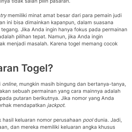
inya tidak salah pilih pasaran.
try
memiliki minat amat besar dari para pemain judi
nan ini bisa dimainkan kapanpun, dalam suasana
 tegang. Jika Anda ingin hanya fokus pada permainan
 adalah pilihan tepat. Namun, jika Anda ingin
idak menjadi masalah. Karena togel memang cocok
aran Togel?
i
online
, mungkin masih bingung dan bertanya-tanya,
upakan sebuah permainan yang cara mainnya adalah
pada putaran berikutnya. Jika nomor yang Anda
 berhak mendapatkan
jackpot
.
uk hasil keluaran nomor perusahaan
pool
dunia. Jadi,
aan, dan mereka memiliki keluaran angka khusus