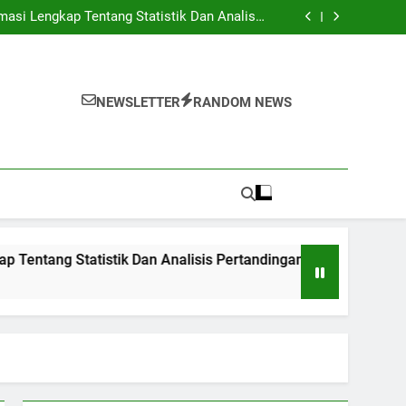
n Teknologi Pada Platform Olahraga Digital
yang Membuat Taruhan Makin Seru
rmasi Lengkap Tentang Statistik Dan Analisis
Pertandingan Untuk Pemain Pemula
itur dan Teknologi Platform Digital Modern
untuk Pengalaman Terbaik
emahami Cara Kerja Platform Digital dengan
Mudah dan Seru
n Teknologi Pada Platform Olahraga Digital
yang Membuat Taruhan Makin Seru
rmasi Lengkap Tentang Statistik Dan Analisis
Pertandingan Untuk Pemain Pemula
itur dan Teknologi Platform Digital Modern
NEWSLETTER
RANDOM NEWS
untuk Pengalaman Terbaik
emahami Cara Kerja Platform Digital dengan
Mudah dan Seru
ng Statistik Dan Analisis Pertandingan Untuk Pemain Pemula