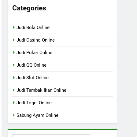
Categories
Judi Bola Online
Judi Casino Online
Judi Poker Online
Judi QQ Online
Judi Slot Online
Judi Tembak Ikan Online
Judi Togel Online
Sabung Ayam Online