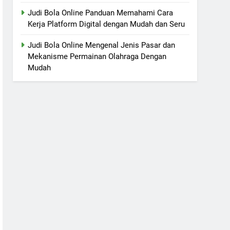
Judi Bola Online Panduan Memahami Cara
Kerja Platform Digital dengan Mudah dan Seru
Judi Bola Online Mengenal Jenis Pasar dan
Mekanisme Permainan Olahraga Dengan
Mudah