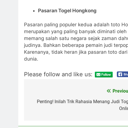
Pasaran Togel Hongkong
Pasaran paling populer kedua adalah toto Ho
merupakan yang paling banyak diminati oleh
memang salah satu negara sejak zaman dahu
judinya. Bahkan beberapa pemain judi terpopu
Karenanya, tidak heran jika pasaran toto dari
dunia.
Please follow and like us:
Previou
Post
navigation
Penting! Inilah Trik Rahasia Menang Judi Tog
Onli