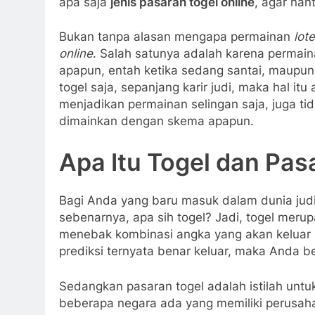
apa saja
jenis pasaran togel online
, agar nant
Bukan tanpa alasan mengapa permainan
lote
online
. Salah satunya adalah karena permai
apapun, entah ketika sedang santai, maupun
togel saja, sepanjang karir judi, maka hal itu
menjadikan permainan selingan saja, juga t
dimainkan dengan skema apapun.
Apa Itu Togel dan Pas
Bagi Anda yang baru masuk dalam dunia jud
sebenarnya, apa sih togel? Jadi, togel mer
menebak kombinasi angka yang akan keluar 
prediksi ternyata benar keluar, maka Anda
Sedangkan pasaran togel adalah istilah unt
beberapa negara ada yang memiliki perusah