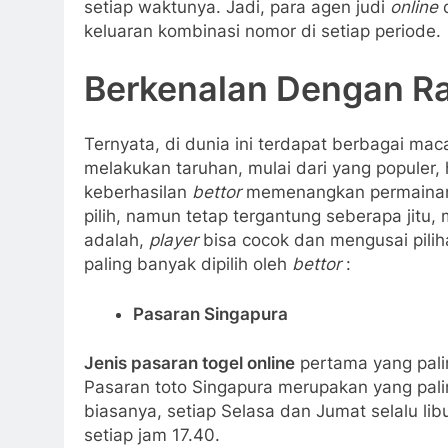
setiap waktunya. Jadi, para agen judi
online
d
keluaran kombinasi nomor di setiap periode.
Berkenalan Dengan Ra
Ternyata, di dunia ini terdapat berbagai mac
melakukan taruhan, mulai dari yang populer, 
keberhasilan
bettor
memenangkan permainan 
pilih, namun tetap tergantung seberapa jitu
adalah,
player
bisa cocok dan mengusai pilih
paling banyak dipilih oleh
bettor
:
Pasaran Singapura
Jenis pasaran togel online
pertama yang pali
Pasaran toto Singapura merupakan yang palin
biasanya, setiap Selasa dan Jumat selalu libu
setiap jam 17.40.