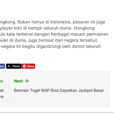
ngkong. Bukan hanya di Indonesia, pasaran ini juga
player
toto di hampir seluruh dunia. Hongkong
lu kala terkenal dengan berbagai macam permainan
ler di dunia, juga berasal dari negara tersebut.
 negara ini begitu digandrungi oleh
bettor
seluruh
s:
Next:
el
Bermain Togel WAP Bisa Dapatkan Jackpot Besar
ne