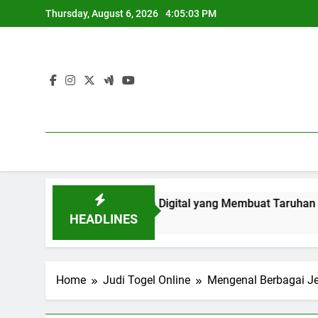
Skip
Thursday, August 6, 2026
4:05:04 PM
to
content
da Platform Olahraga Digital yang Membuat Taruhan Makin Se
HEADLINES
Home
Judi Togel Online
Mengenal Berbagai Je