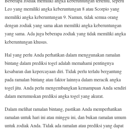
Beberapa zodiak memiliki angka keberuntungan tertentu, seperti
Leo yang memiliki angka keberuntungan 8 atau Scorpio yang
memiliki angka keberuntungan 9. Namun, tidak semua orang
dengan zodiak yang sama akan memiliki angka keberuntungan
yang sama. Ada juga beberapa zodiak yang tidak memiliki angka
keberuntungan khusus.
Hal yang perlu Anda perhatikan dalam menggunakan ramalan
bintang dalam prediksi togel adalah memahami pentingnya
kesabaran dan kepercayaan diri. Tidak perlu terlalu bergantung
pada ramalan bintang atau faktor lainnya dalam meracik angka
togel jitu. Anda perlu mengembangkan kemampuan Anda sendiri
dalam merumuskan prediksi angka togel yang akurat.
Dalam melihat ramalan bintang, pastikan Anda memperhatikan
ramalan untuk hari ini atau minggu ini, dan bukan ramalan umum
untuk zodiak Anda. Tidak ada ramalan atau prediksi yang dapat