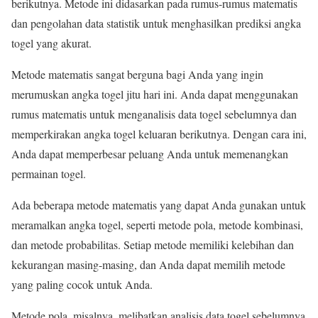
berikutnya. Metode ini didasarkan pada rumus-rumus matematis
dan pengolahan data statistik untuk menghasilkan prediksi angka
togel yang akurat.
Metode matematis sangat berguna bagi Anda yang ingin
merumuskan angka togel jitu hari ini. Anda dapat menggunakan
rumus matematis untuk menganalisis data togel sebelumnya dan
memperkirakan angka togel keluaran berikutnya. Dengan cara ini,
Anda dapat memperbesar peluang Anda untuk memenangkan
permainan togel.
Ada beberapa metode matematis yang dapat Anda gunakan untuk
meramalkan angka togel, seperti metode pola, metode kombinasi,
dan metode probabilitas. Setiap metode memiliki kelebihan dan
kekurangan masing-masing, dan Anda dapat memilih metode
yang paling cocok untuk Anda.
Metode pola, misalnya, melibatkan analisis data togel sebelumnya