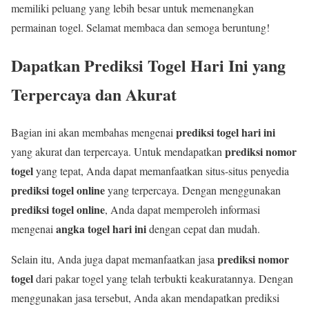
memiliki peluang yang lebih besar untuk memenangkan
permainan togel. Selamat membaca dan semoga beruntung!
Dapatkan Prediksi Togel Hari Ini yang
Terpercaya dan Akurat
prediksi togel hari ini
Bagian ini akan membahas mengenai
prediksi nomor
yang akurat dan terpercaya. Untuk mendapatkan
togel
yang tepat, Anda dapat memanfaatkan situs-situs penyedia
prediksi togel online
yang terpercaya. Dengan menggunakan
prediksi togel online
, Anda dapat memperoleh informasi
angka togel hari ini
mengenai
dengan cepat dan mudah.
prediksi nomor
Selain itu, Anda juga dapat memanfaatkan jasa
togel
dari pakar togel yang telah terbukti keakuratannya. Dengan
menggunakan jasa tersebut, Anda akan mendapatkan prediksi