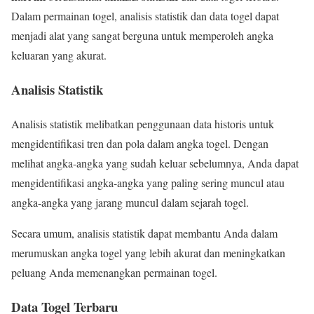
Dalam permainan togel, analisis statistik dan data togel dapat
menjadi alat yang sangat berguna untuk memperoleh angka
keluaran yang akurat.
Analisis Statistik
Analisis statistik melibatkan penggunaan data historis untuk
mengidentifikasi tren dan pola dalam angka togel. Dengan
melihat angka-angka yang sudah keluar sebelumnya, Anda dapat
mengidentifikasi angka-angka yang paling sering muncul atau
angka-angka yang jarang muncul dalam sejarah togel.
Secara umum, analisis statistik dapat membantu Anda dalam
merumuskan angka togel yang lebih akurat dan meningkatkan
peluang Anda memenangkan permainan togel.
Data Togel Terbaru