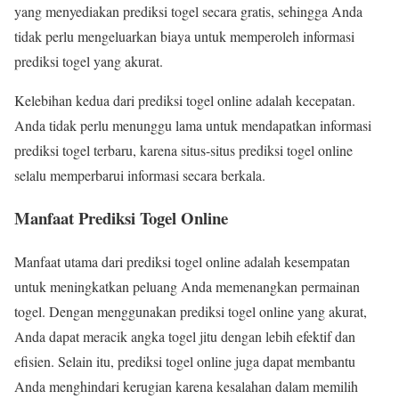
yang menyediakan prediksi togel secara gratis, sehingga Anda
tidak perlu mengeluarkan biaya untuk memperoleh informasi
prediksi togel yang akurat.
Kelebihan kedua dari prediksi togel online adalah kecepatan.
Anda tidak perlu menunggu lama untuk mendapatkan informasi
prediksi togel terbaru, karena situs-situs prediksi togel online
selalu memperbarui informasi secara berkala.
Manfaat Prediksi Togel Online
Manfaat utama dari prediksi togel online adalah kesempatan
untuk meningkatkan peluang Anda memenangkan permainan
togel. Dengan menggunakan prediksi togel online yang akurat,
Anda dapat meracik angka togel jitu dengan lebih efektif dan
efisien. Selain itu, prediksi togel online juga dapat membantu
Anda menghindari kerugian karena kesalahan dalam memilih