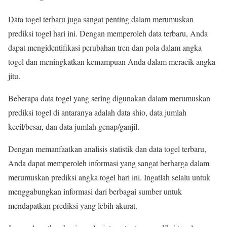
Data togel terbaru juga sangat penting dalam merumuskan
prediksi togel hari ini. Dengan memperoleh data terbaru, Anda
dapat mengidentifikasi perubahan tren dan pola dalam angka
togel dan meningkatkan kemampuan Anda dalam meracik angka
jitu.
Beberapa data togel yang sering digunakan dalam merumuskan
prediksi togel di antaranya adalah data shio, data jumlah
kecil/besar, dan data jumlah genap/ganjil.
Dengan memanfaatkan analisis statistik dan data togel terbaru,
Anda dapat memperoleh informasi yang sangat berharga dalam
merumuskan prediksi angka togel hari ini. Ingatlah selalu untuk
menggabungkan informasi dari berbagai sumber untuk
mendapatkan prediksi yang lebih akurat.