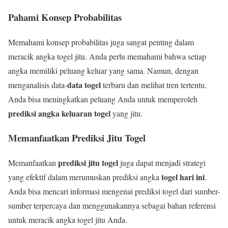
Pahami Konsep Probabilitas
Memahami konsep probabilitas juga sangat penting dalam
meracik angka togel jitu. Anda perlu memahami bahwa setiap
angka memiliki peluang keluar yang sama. Namun, dengan
data togel
menganalisis data-
terbaru dan melihat tren tertentu,
Anda bisa meningkatkan peluang Anda untuk memperoleh
prediksi angka keluaran togel
yang jitu.
Memanfaatkan Prediksi Jitu Togel
prediksi jitu togel
Memanfaatkan
juga dapat menjadi strategi
togel hari ini
yang efektif dalam merumuskan prediksi angka
.
Anda bisa mencari informasi mengenai prediksi togel dari sumber-
sumber terpercaya dan menggunakannya sebagai bahan referensi
untuk meracik angka togel jitu Anda.