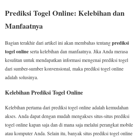
Prediksi Togel Online: Kelebihan dan
Manfaatnya
prediksi
Bagian terakhir dari artikel ini akan membahas tentang
togel online
serta kelebihan dan manfaatnya. Jika Anda merasa
kesulitan untuk mendapatkan informasi mengenai prediksi togel
dari sumber-sumber konvensional, maka prediksi togel online
adalah solusinya.
Kelebihan Prediksi Togel Online
Kelebihan pertama dari prediksi togel online adalah kemudahan
akses. Anda dapat dengan mudah mengakses situs-situs prediksi
togel online kapan saja dan di mana saja melalui perangkat mobile
atau komputer Anda. Selain itu, banyak situs prediksi togel online