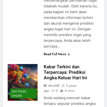
memenangkan permainan togel
tidaklah mudah. Oleh karena itu,
pada bagian ini kami akan
memberikan informasi terkini
dan akurat mengenai prediksi
angka togel hari ini. Dengan
memiliki prediksi togel yang
terpercaya, Anda akan lebih
percaya…
Read Full News
Kabar Terkini dan
Terpercaya: Prediksi
Angka Keluar Hari Ini
idwnld8
3 years
ago
0
4 mins
JUDI TOGEL
ONLINE
Anda sedang mencari kabar
terbaru seputar prediksi angka