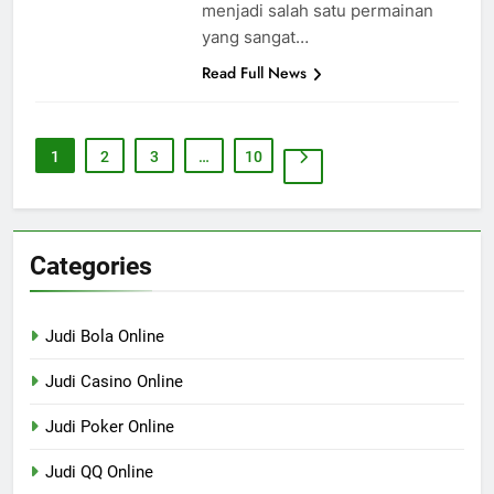
menjadi salah satu permainan
yang sangat…
Read Full News
1
2
3
…
10
Categories
Judi Bola Online
Judi Casino Online
Judi Poker Online
Judi QQ Online