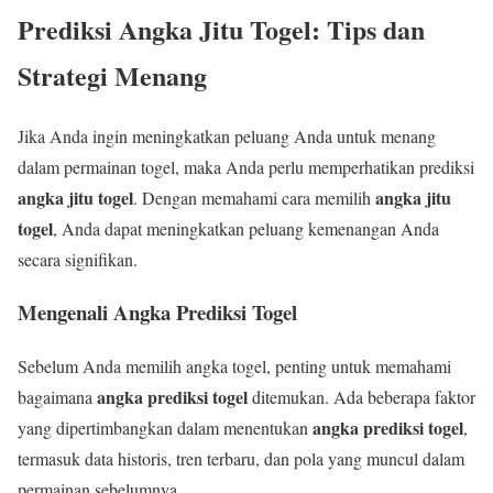
Prediksi Angka Jitu Togel: Tips dan
Strategi Menang
Jika Anda ingin meningkatkan peluang Anda untuk menang
dalam permainan togel, maka Anda perlu memperhatikan prediksi
angka jitu togel
angka jitu
. Dengan memahami cara memilih
togel
, Anda dapat meningkatkan peluang kemenangan Anda
secara signifikan.
Mengenali Angka Prediksi Togel
Sebelum Anda memilih angka togel, penting untuk memahami
angka prediksi togel
bagaimana
ditemukan. Ada beberapa faktor
angka prediksi togel
yang dipertimbangkan dalam menentukan
,
termasuk data historis, tren terbaru, dan pola yang muncul dalam
permainan sebelumnya.