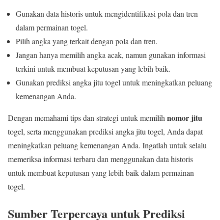
Gunakan data historis untuk mengidentifikasi pola dan tren
dalam permainan togel.
Pilih angka yang terkait dengan pola dan tren.
Jangan hanya memilih angka acak, namun gunakan informasi
terkini untuk membuat keputusan yang lebih baik.
Gunakan prediksi angka jitu togel untuk meningkatkan peluang
kemenangan Anda.
nomor jitu
Dengan memahami tips dan strategi untuk memilih
togel, serta menggunakan prediksi angka jitu togel, Anda dapat
meningkatkan peluang kemenangan Anda. Ingatlah untuk selalu
memeriksa informasi terbaru dan menggunakan data historis
untuk membuat keputusan yang lebih baik dalam permainan
togel.
Sumber Terpercaya untuk Prediksi