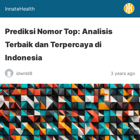
InnateHealth
Prediksi Nomor Top: Analisis
Terbaik dan Terpercaya di
Indonesia
idwnld8
3 years ago