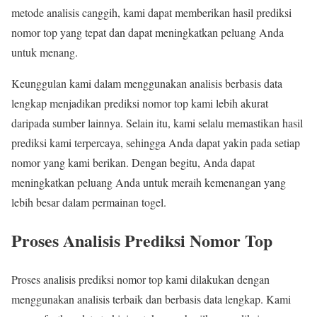
metode analisis canggih, kami dapat memberikan hasil prediksi
nomor top yang tepat dan dapat meningkatkan peluang Anda
untuk menang.
Keunggulan kami dalam menggunakan analisis berbasis data
lengkap menjadikan prediksi nomor top kami lebih akurat
daripada sumber lainnya. Selain itu, kami selalu memastikan hasil
prediksi kami terpercaya, sehingga Anda dapat yakin pada setiap
nomor yang kami berikan. Dengan begitu, Anda dapat
meningkatkan peluang Anda untuk meraih kemenangan yang
lebih besar dalam permainan togel.
Proses Analisis Prediksi Nomor Top
Proses analisis prediksi nomor top kami dilakukan dengan
menggunakan analisis terbaik dan berbasis data lengkap. Kami