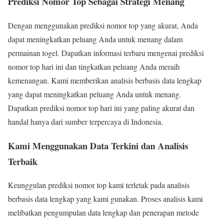
Prediksi Nomor Top Sebagai Strategi Menang
Dengan menggunakan prediksi nomor top yang akurat, Anda
dapat meningkatkan peluang Anda untuk menang dalam
permainan togel. Dapatkan informasi terbaru mengenai prediksi
nomor top hari ini dan tingkatkan peluang Anda meraih
kemenangan. Kami memberikan analisis berbasis data lengkap
yang dapat meningkatkan peluang Anda untuk menang.
Dapatkan prediksi nomor top hari ini yang paling akurat dan
handal hanya dari sumber terpercaya di Indonesia.
Kami Menggunakan Data Terkini dan Analisis
Terbaik
Keunggulan prediksi nomor top kami terletak pada analisis
berbasis data lengkap yang kami gunakan. Proses analisis kami
melibatkan pengumpulan data lengkap dan penerapan metode