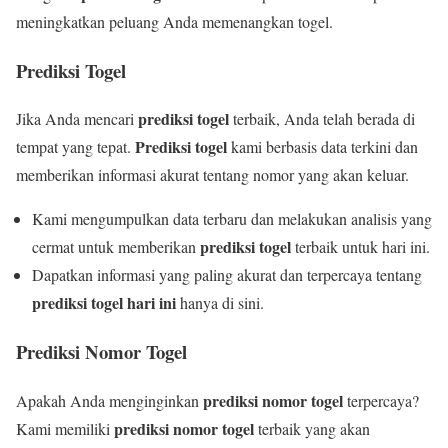
meningkatkan peluang Anda memenangkan togel.
Prediksi Togel
prediksi togel
Jika Anda mencari
terbaik, Anda telah berada di
Prediksi togel
tempat yang tepat.
kami berbasis data terkini dan
memberikan informasi akurat tentang nomor yang akan keluar.
Kami mengumpulkan data terbaru dan melakukan analisis yang
prediksi togel
cermat untuk memberikan
terbaik untuk hari ini.
Dapatkan informasi yang paling akurat dan terpercaya tentang
prediksi togel hari ini
hanya di sini.
Prediksi Nomor Togel
prediksi nomor togel
Apakah Anda menginginkan
terpercaya?
prediksi nomor togel
Kami memiliki
terbaik yang akan