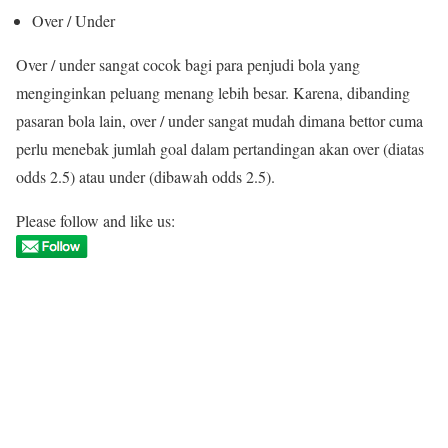
Over / Under
Over / under sangat cocok bagi para penjudi bola yang
menginginkan peluang menang lebih besar. Karena, dibanding
pasaran bola lain, over / under sangat mudah dimana bettor cuma
perlu menebak jumlah goal dalam pertandingan akan over (diatas
odds 2.5) atau under (dibawah odds 2.5).
Please follow and like us: