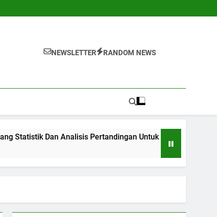
NEWSLETTER
RANDOM NEWS
alisis Pertandingan Untuk Pemain Pemula
Jud
2 Da