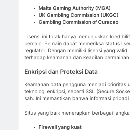
Malta Gaming Authority (MGA)
UK Gambling Commission (UKGC)
Gambling Commission of Curacao
Lisensi ini tidak hanya menunjukkan kredibil
pemain. Pemain dapat memeriksa status lise
regulator. Dengan memiliki lisensi yang vali
terhadap keamanan dan keadilan permainan
Enkripsi dan Proteksi Data
Keamanan data pengguna menjadi prioritas u
teknologi enkripsi, seperti SSL (Secure Socke
sah. Ini memastikan bahwa informasi pribadi
Situs yang baik menerapkan berbagai langk
Firewall yang kuat