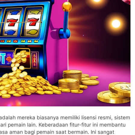
adalah mereka biasanya memiliki lisensi resmi, sistem
ri pemain lain. Keberadaan fitur-fitur ini membantu
a aman bagi pemain saat bermain. Ini sangat