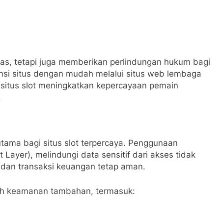
itas, tetapi juga memberikan perlindungan hukum bagi
nsi situs dengan mudah melalui situs web lembaga
d, situs slot meningkatkan kepercayaan pemain
.
tama bagi situs slot terpercaya. Penggunaan
t Layer), melindungi data sensitif dari akses tidak
 dan transaksi keuangan tetap aman.
ah keamanan tambahan, termasuk: