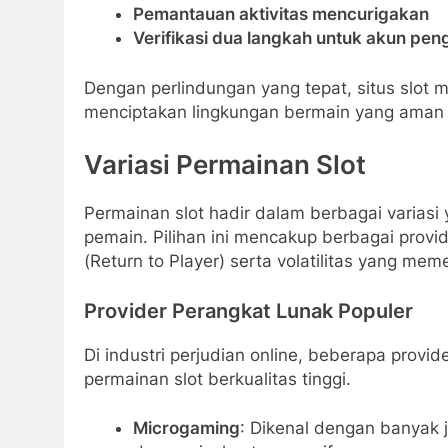
Pemantauan aktivitas mencurigakan
Verifikasi dua langkah untuk akun pe
Dengan perlindungan yang tepat, situs slot 
menciptakan lingkungan bermain yang aman d
Variasi Permainan Slot
Permainan slot hadir dalam berbagai varia
pemain. Pilihan ini mencakup berbagai provi
(Return to Player) serta volatilitas yang m
Provider Perangkat Lunak Populer
Di industri perjudian online, beberapa prov
permainan slot berkualitas tinggi.
Microgaming
: Dikenal dengan banyak j