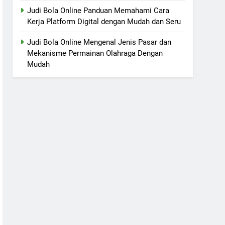
Judi Bola Online Panduan Memahami Cara
Kerja Platform Digital dengan Mudah dan Seru
Judi Bola Online Mengenal Jenis Pasar dan
Mekanisme Permainan Olahraga Dengan
Mudah