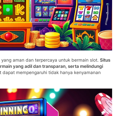
at yang aman dan terpercaya untuk bermain slot.
Situs
ain yang adil dan transparan, serta melindungi
at dapat mempengaruhi tidak hanya kenyamanan