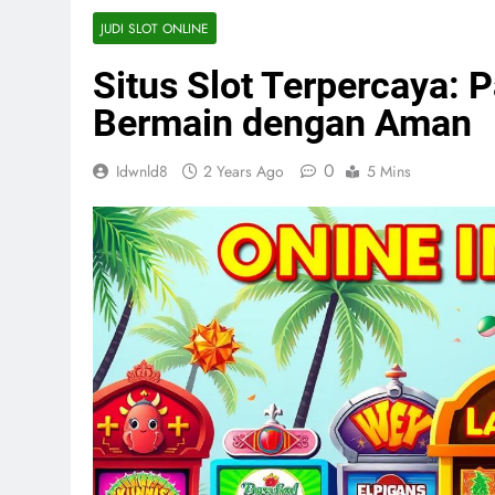
JUDI SLOT ONLINE
Situs Slot Terpercaya:
Bermain dengan Aman
0
Idwnld8
2 Years Ago
5 Mins