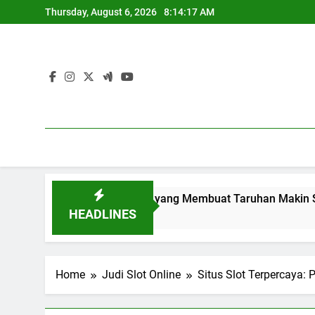
Skip
Thursday, August 6, 2026
8:14:18 AM
to
content
ga Digital yang Membuat Taruhan Makin Seru
HEADLINES
Home
Judi Slot Online
Situs Slot Terpercaya