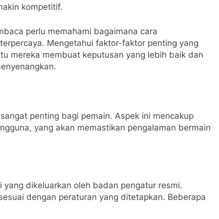
akin kompetitif.
pembaca perlu memahami bagaimana cara
 terpercaya. Mengetahui faktor-faktor penting yang
u mereka membuat keputusan yang lebih baik dan
menyenangkan.
 sangat penting bagi pemain. Aspek ini mencakup
 pengguna, yang akan memastikan pengalaman bermain
nsi yang dikeluarkan oleh badan pengatur resmi.
 sesuai dengan peraturan yang ditetapkan. Beberapa