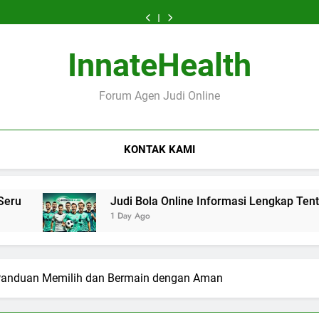
Judi
Judi
Judi
Judi
Judi
Judi
Judi
Bola
Bola
Bola
Bola
Bola
Bola
Bola
Judi
Judi
Online
Online
Online
Online
Online
Online
Online
Bola
Bola
InnateHealth
Panduan
Perkembangan
Informasi
Memahami
Panduan
Perkembangan
Informasi
Online
Online
Memahami
Teknologi
Lengkap
Fitur
Memahami
Teknologi
Lengkap
Memahami
Panduan
Cara
Pada
Tentang
dan
Cara
Pada
Tentang
Fitur
Memahami
Kerja
Platform
Statistik
Teknologi
Kerja
Platform
Statistik
dan
Cara
Forum Agen Judi Online
Platform
Olahraga
Dan
Platform
Platform
Olahraga
Dan
Teknologi
Kerja
Digital
Digital
Analisis
Digital
Digital
Digital
Analisis
Platform
Platform
dengan
yang
Pertandingan
Modern
dengan
yang
Pertandingan
Digital
Digital
Mudah
Membuat
Untuk
untuk
Mudah
Membuat
Untuk
Modern
dengan
dan
Taruhan
Pemain
Pengalaman
dan
Taruhan
Pemain
untuk
Mudah
KONTAK KAMI
Seru
Makin
Pemula
Terbaik
Seru
Makin
Pemula
Pengalaman
dan
Seru
Seru
Terbaik
Seru
Judi Bola Online Informasi Lengkap Tentang Statistik Dan An
1 Day Ago
: Panduan Memilih dan Bermain dengan Aman