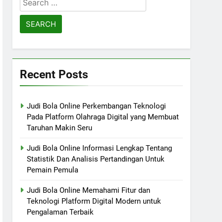
for:
Recent Posts
Judi Bola Online Perkembangan Teknologi
Pada Platform Olahraga Digital yang Membuat
Taruhan Makin Seru
Judi Bola Online Informasi Lengkap Tentang
Statistik Dan Analisis Pertandingan Untuk
Pemain Pemula
Judi Bola Online Memahami Fitur dan
Teknologi Platform Digital Modern untuk
Pengalaman Terbaik