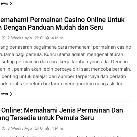
News
emahami Permainan Casino Online Untuk
 Dengan Panduan Mudah dan Seru
2 Weeks Ago
0
4 Mins
rang penasaran bagaimana cara memahami permainan casino
erutama bagi pemula. Kunci utama adalah mengenal aturan
i setiap permainan dan cara kerja taruhan yang ada. Dengan
 ini, pemain akan lebih percaya diri saat mencoba bermain.
u, penting untuk belajar dari sumber terpercaya dan berlatih
de gratis sebelum bertaruh menggunakan uang asli. Ini…
News
 Online: Memahami Jenis Permainan Dan
Yang Tersedia untuk Pemula Seru
3 Weeks Ago
0
4 Mins