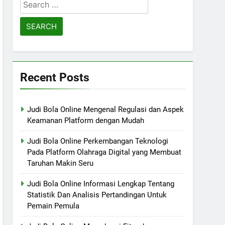
Search
for:
Recent Posts
Judi Bola Online Mengenal Regulasi dan Aspek
Keamanan Platform dengan Mudah
Judi Bola Online Perkembangan Teknologi
Pada Platform Olahraga Digital yang Membuat
Taruhan Makin Seru
Judi Bola Online Informasi Lengkap Tentang
Statistik Dan Analisis Pertandingan Untuk
Pemain Pemula