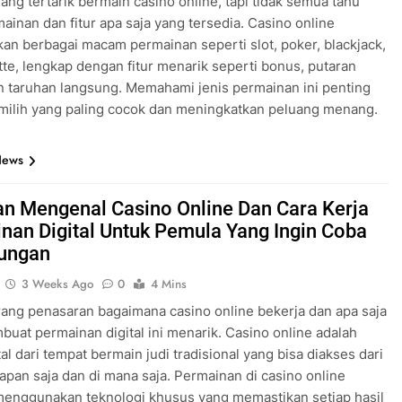
ang tertarik bermain casino online, tapi tidak semua tahu
mainan dan fitur apa saja yang tersedia. Casino online
n berbagai macam permainan seperti slot, poker, blackjack,
tte, lengkap dengan fitur menarik seperti bonus, putaran
an taruhan langsung. Memahami jenis permainan ini penting
milih yang paling cocok dan meningkatkan peluang menang.
News
n Mengenal Casino Online Dan Cara Kerja
nan Digital Untuk Pemula Yang Ingin Coba
ungan
3 Weeks Ago
0
4 Mins
ang penasaran bagaimana casino online bekerja dan apa saja
uat permainan digital ini menarik. Casino online adalah
tal dari tempat bermain judi tradisional yang bisa diakses dari
kapan saja dan di mana saja. Permainan di casino online
menggunakan teknologi khusus yang memastikan setiap hasil