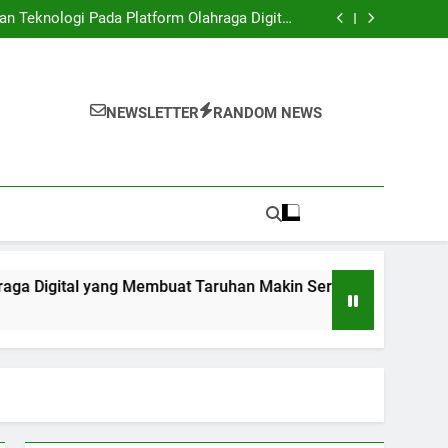
gulasi dan Aspek Keamanan Platform dengan
Mudah
n Teknologi Pada Platform Olahraga Digital
yang Membuat Taruhan Makin Seru
rmasi Lengkap Tentang Statistik Dan Analisis
Pertandingan Untuk Pemain Pemula
itur dan Teknologi Platform Digital Modern
untuk Pengalaman Terbaik
gulasi dan Aspek Keamanan Platform dengan
Mudah
n Teknologi Pada Platform Olahraga Digital
yang Membuat Taruhan Makin Seru
rmasi Lengkap Tentang Statistik Dan Analisis
NEWSLETTER
RANDOM NEWS
Pertandingan Untuk Pemain Pemula
itur dan Teknologi Platform Digital Modern
untuk Pengalaman Terbaik
g Membuat Taruhan Makin Seru
Judi Bola Onli
2 Days Ago