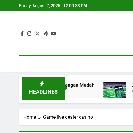
Skip
Friday, August 7, 2026
12:00:34 PM
to
content
nan Platform dengan Mudah
Judi Bola Online
1 Day Ago
HEADLINES
Home
Game live dealer casino