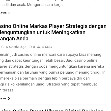
 adil dan acak. Mengenal cara kerja…
News
asino Online Markas Player Strategis dengan
enguntungkan untuk Meningkatkan
angan Anda
6 Months Ago
0
5 Mins
main judi casino online mencari cara supaya bisa menang
ing dan dapat keuntungan lebih besar. Judi casino online
layer strategis dengan odds menguntungkan karena mereka
ermainan dan taruhan yang punya peluang menang tinggi. Ini
ereka bisa bermain dengan lebih percaya diri dan
i risiko kehilangan uang. Strategi yang tepat membuat
n terasa…
News