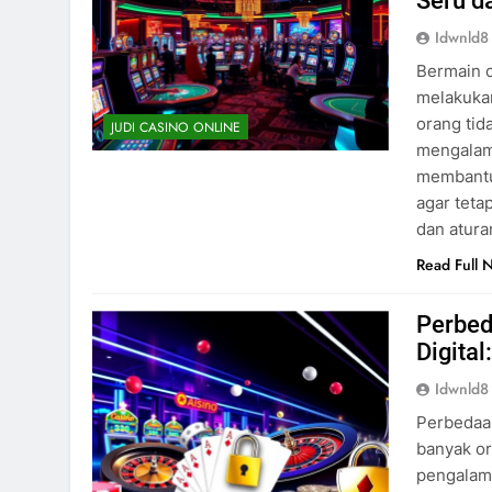
Seru d
Idwnld8
Bermain c
melakuka
orang tid
JUDI CASINO ONLINE
mengalami
membantu
agar teta
dan atur
Read Full 
Perbed
Digita
Idwnld8
Perbedaan
banyak o
pengalama