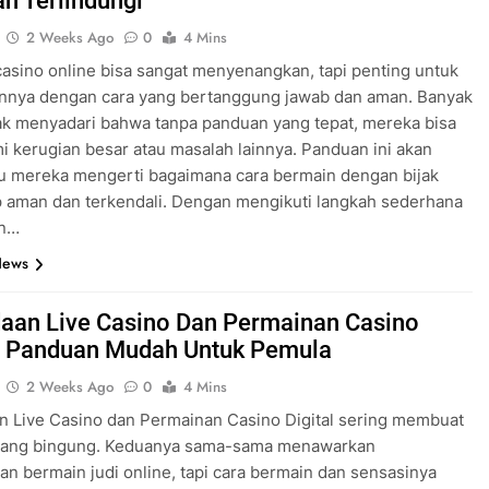
an Terlindungi
2 Weeks Ago
0
4 Mins
asino online bisa sangat menyenangkan, tapi penting untuk
nnya dengan cara yang bertanggung jawab dan aman. Banyak
ak menyadari bahwa tanpa panduan yang tepat, mereka bisa
 kerugian besar atau masalah lainnya. Panduan ini akan
 mereka mengerti bagaimana cara bermain dengan bijak
p aman dan terkendali. Dengan mengikuti langkah sederhana
an…
News
aan Live Casino Dan Permainan Casino
l: Panduan Mudah Untuk Pemula
2 Weeks Ago
0
4 Mins
 Live Casino dan Permainan Casino Digital sering membuat
rang bingung. Keduanya sama-sama menawarkan
n bermain judi online, tapi cara bermain dan sensasinya