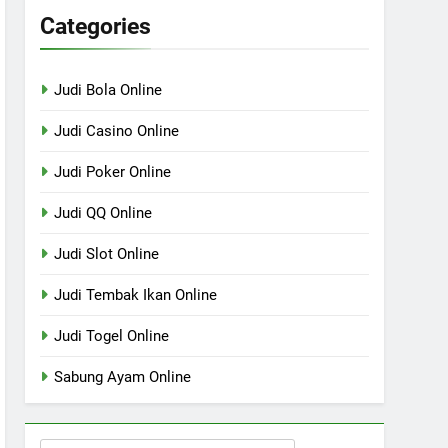
Categories
Judi Bola Online
Judi Casino Online
Judi Poker Online
Judi QQ Online
Judi Slot Online
Judi Tembak Ikan Online
Judi Togel Online
Sabung Ayam Online