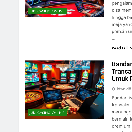
pengalam
bisa memi
JUDI CASINO ONLINE
hingga ba
meja yan
pemain un
…
Read Full 
Bandar
Transa
Untuk
Idwnld8
Bandar li
transaksi
menunggu
JUDI CASINO ONLINE
bermain j
premium m