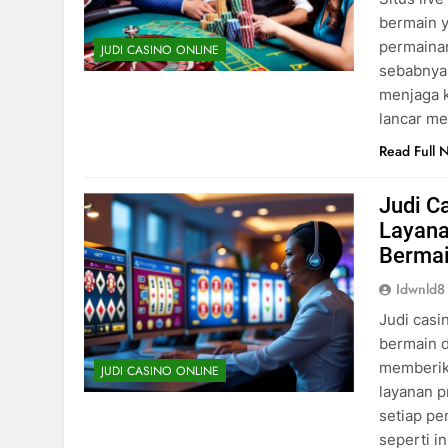
bermain y
permainan
JUDI CASINO ONLINE
sebabnya 
menjaga k
lancar m
Read Full 
Judi C
Layana
Bermai
Idwnld8
Judi cas
bermain d
memberik
JUDI CASINO ONLINE
layanan p
setiap pe
seperti i