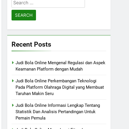
Search
for:
Recent Posts
Judi Bola Online Mengenal Regulasi dan Aspek
Keamanan Platform dengan Mudah
Judi Bola Online Perkembangan Teknologi
Pada Platform Olahraga Digital yang Membuat
Taruhan Makin Seru
Judi Bola Online Informasi Lengkap Tentang
Statistik Dan Analisis Pertandingan Untuk
Pemain Pemula