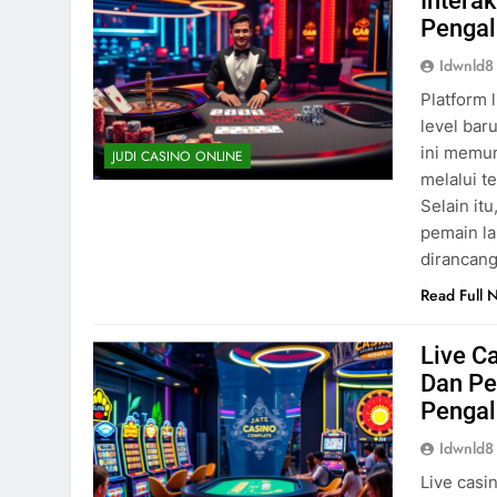
Intera
Pengal
Idwnld8
Platform 
level bar
ini memu
JUDI CASINO ONLINE
melalui t
Selain it
pemain la
dirancan
Read Full 
Live C
Dan Pe
Penga
Idwnld8
Live casi