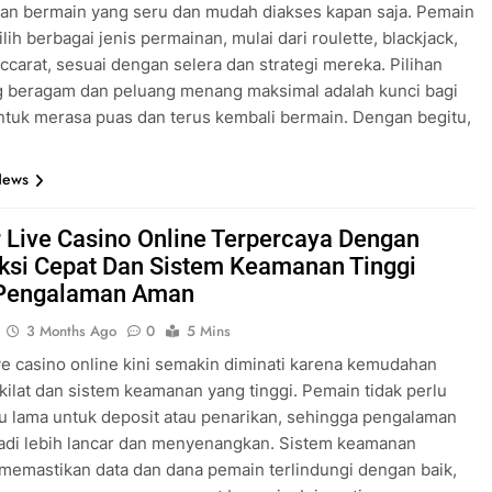
an bermain yang seru dan mudah diakses kapan saja. Pemain
lih berbagai jenis permainan, mulai dari roulette, blackjack,
ccarat, sesuai dengan selera dan strategi mereka. Pilihan
g beragam dan peluang menang maksimal adalah kunci bagi
tuk merasa puas dan terus kembali bermain. Dengan begitu,
News
 Live Casino Online Terpercaya Dengan
ksi Cepat Dan Sistem Keamanan Tinggi
 Pengalaman Aman
3 Months Ago
0
5 Mins
ve casino online kini semakin diminati karena kemudahan
 kilat dan sistem keamanan yang tinggi. Pemain tidak perlu
 lama untuk deposit atau penarikan, sehingga pengalaman
adi lebih lancar dan menyenangkan. Sistem keamanan
emastikan data dan dana pemain terlindungi dengan baik,