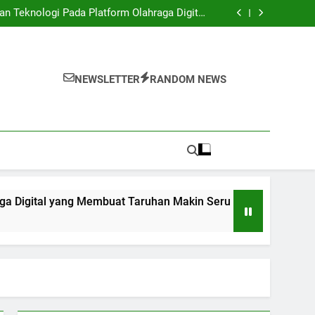
gulasi dan Aspek Keamanan Platform dengan
Mudah
n Teknologi Pada Platform Olahraga Digital
yang Membuat Taruhan Makin Seru
rmasi Lengkap Tentang Statistik Dan Analisis
Pertandingan Untuk Pemain Pemula
itur dan Teknologi Platform Digital Modern
untuk Pengalaman Terbaik
gulasi dan Aspek Keamanan Platform dengan
Mudah
n Teknologi Pada Platform Olahraga Digital
yang Membuat Taruhan Makin Seru
rmasi Lengkap Tentang Statistik Dan Analisis
NEWSLETTER
RANDOM NEWS
Pertandingan Untuk Pemain Pemula
itur dan Teknologi Platform Digital Modern
untuk Pengalaman Terbaik
 Membuat Taruhan Makin Seru
Judi Bola Onlin
3 Days Ago