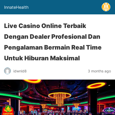
InnateHealth
Live Casino Online Terbaik
Dengan Dealer Profesional Dan
Pengalaman Bermain Real Time
Untuk Hiburan Maksimal
idwnld8
3 months ago