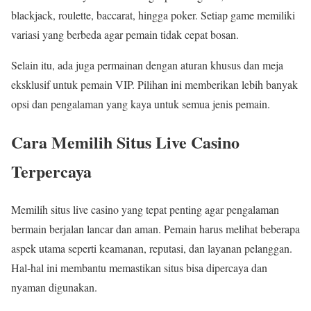
blackjack, roulette, baccarat, hingga poker. Setiap game memiliki
variasi yang berbeda agar pemain tidak cepat bosan.
Selain itu, ada juga permainan dengan aturan khusus dan meja
eksklusif untuk pemain VIP. Pilihan ini memberikan lebih banyak
opsi dan pengalaman yang kaya untuk semua jenis pemain.
Cara Memilih Situs Live Casino
Terpercaya
Memilih situs live casino yang tepat penting agar pengalaman
bermain berjalan lancar dan aman. Pemain harus melihat beberapa
aspek utama seperti keamanan, reputasi, dan layanan pelanggan.
Hal-hal ini membantu memastikan situs bisa dipercaya dan
nyaman digunakan.