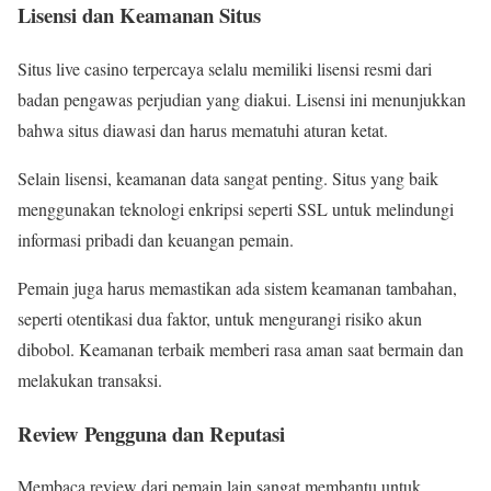
Lisensi dan Keamanan Situs
Situs live casino terpercaya selalu memiliki lisensi resmi dari
badan pengawas perjudian yang diakui. Lisensi ini menunjukkan
bahwa situs diawasi dan harus mematuhi aturan ketat.
Selain lisensi, keamanan data sangat penting. Situs yang baik
menggunakan teknologi enkripsi seperti SSL untuk melindungi
informasi pribadi dan keuangan pemain.
Pemain juga harus memastikan ada sistem keamanan tambahan,
seperti otentikasi dua faktor, untuk mengurangi risiko akun
dibobol. Keamanan terbaik memberi rasa aman saat bermain dan
melakukan transaksi.
Review Pengguna dan Reputasi
Membaca review dari pemain lain sangat membantu untuk