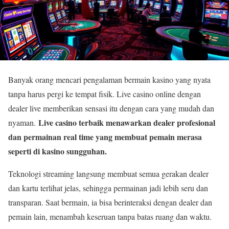
Banyak orang mencari pengalaman bermain kasino yang nyata
tanpa harus pergi ke tempat fisik. Live casino online dengan
dealer live memberikan sensasi itu dengan cara yang mudah dan
Live casino terbaik menawarkan dealer profesional
nyaman.
dan permainan real time yang membuat pemain merasa
seperti di kasino sungguhan.
Teknologi streaming langsung membuat semua gerakan dealer
dan kartu terlihat jelas, sehingga permainan jadi lebih seru dan
transparan. Saat bermain, ia bisa berinteraksi dengan dealer dan
pemain lain, menambah keseruan tanpa batas ruang dan waktu.