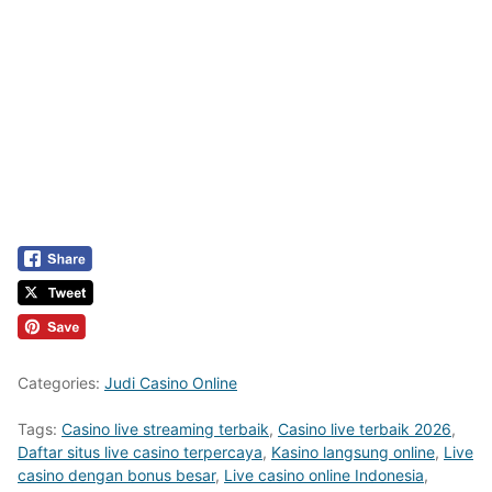
Categories:
Judi Casino Online
Tags:
Casino live streaming terbaik
,
Casino live terbaik 2026
,
Daftar situs live casino terpercaya
,
Kasino langsung online
,
Live
casino dengan bonus besar
,
Live casino online Indonesia
,