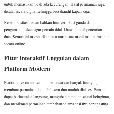
untuk memastikan tidak ada kecurangan. Hasil permainan juga
dicatat secara digital sehingga bisa diaudit kapan saja.
Beberapa situs menambahkan fitur verifikasi ganda dan
pengamanan akun agar pemain tidak khawatir soal pencurian
data. Semua ini memberikan rasa aman saat menikmati permainan
secara online.
Fitur Interaktif Unggulan dalam
Platform Modern
Platform live casino saat ini menawarkan banyak fitur yang
membuat permainan jadi lebih seru dan mudah diakses. Pemain
dapat berinteraksi langsung, mengubah tampilan sesuai keinginan,
dan menikmati permainan tambahan selama sesi live berlangsung.