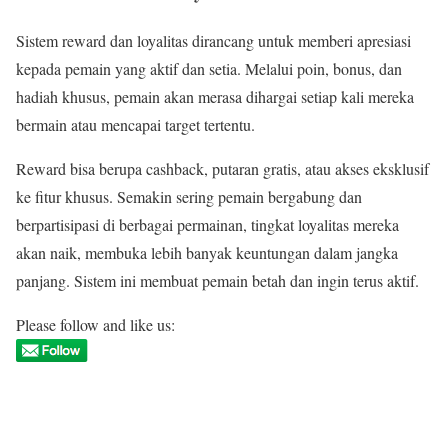
Sistem reward dan loyalitas dirancang untuk memberi apresiasi
kepada pemain yang aktif dan setia. Melalui poin, bonus, dan
hadiah khusus, pemain akan merasa dihargai setiap kali mereka
bermain atau mencapai target tertentu.
Reward bisa berupa cashback, putaran gratis, atau akses eksklusif
ke fitur khusus. Semakin sering pemain bergabung dan
berpartisipasi di berbagai permainan, tingkat loyalitas mereka
akan naik, membuka lebih banyak keuntungan dalam jangka
panjang. Sistem ini membuat pemain betah dan ingin terus aktif.
Please follow and like us: