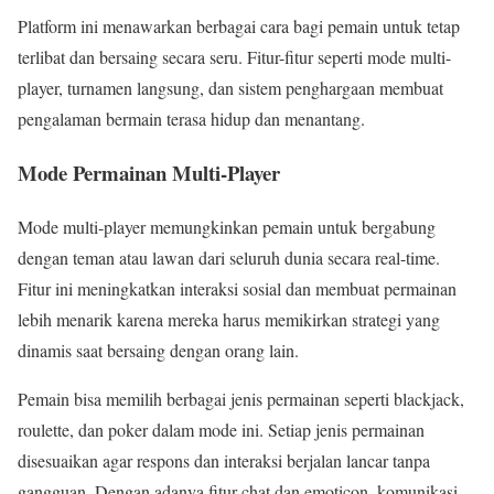
Platform ini menawarkan berbagai cara bagi pemain untuk tetap
terlibat dan bersaing secara seru. Fitur-fitur seperti mode multi-
player, turnamen langsung, dan sistem penghargaan membuat
pengalaman bermain terasa hidup dan menantang.
Mode Permainan Multi-Player
Mode multi-player memungkinkan pemain untuk bergabung
dengan teman atau lawan dari seluruh dunia secara real-time.
Fitur ini meningkatkan interaksi sosial dan membuat permainan
lebih menarik karena mereka harus memikirkan strategi yang
dinamis saat bersaing dengan orang lain.
Pemain bisa memilih berbagai jenis permainan seperti blackjack,
roulette, dan poker dalam mode ini. Setiap jenis permainan
disesuaikan agar respons dan interaksi berjalan lancar tanpa
gangguan. Dengan adanya fitur chat dan emoticon, komunikasi