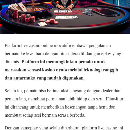
Platform live casino online inovatif membawa pengalaman
bermain ke level baru dengan fitur interaktif dan gameplay yang
Platform ini memungkinkan pemain untuk
dinamis.
merasakan sensasi kasino nyata melalui teknologi canggih
dan antarmuka yang mudah digunakan.
Selain itu, pemain bisa berinteraksi langsung dengan dealer dan
pemain lain, membuat permainan lebih hidup dan seru. Fitur-fitur
ini dirancang untuk memberikan kesenangan tanpa henti dan
membuat setiap sesi bermain terasa berbeda.
Dengan gameplay yang selalu diperbarui, platform live casino ini