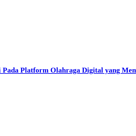
i Pada Platform Olahraga Digital yang M