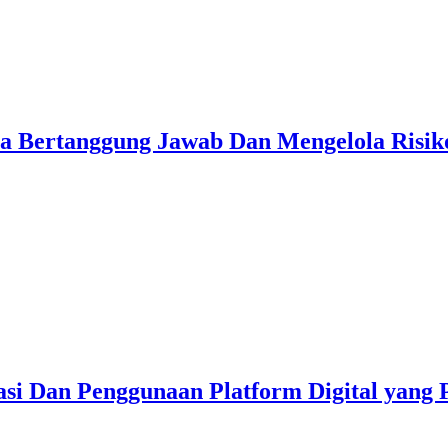
ra Bertanggung Jawab Dan Mengelola Risik
si Dan Penggunaan Platform Digital yang 