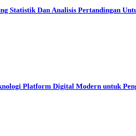
ng Statistik Dan Analisis Pertandingan U
nologi Platform Digital Modern untuk Pe