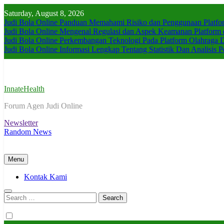
Skip
Saturday, August 8, 2026
to
Judi Bola Online Panduan Memahami Risiko dan Penggunaan Platf
content
Judi Bola Online Mengenal Regulasi dan Aspek Keamanan Platfor
Judi Bola Online Perkembangan Teknologi Pada Platform Olahraga 
Judi Bola Online Informasi Lengkap Tentang Statistik Dan Analisis
InnateHealth
Forum Agen Judi Online
Newsletter
Random News
Menu
Kontak Kami
Search
for: