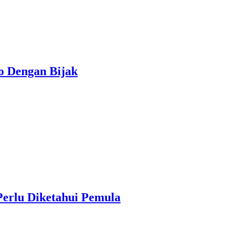
o Dengan Bijak
Perlu Diketahui Pemula