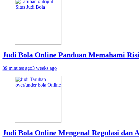
Judi Bola Online Panduan Memahami Ris
39 minutes ago
3 weeks ago
Judi Bola Online Mengenal Regulasi dan