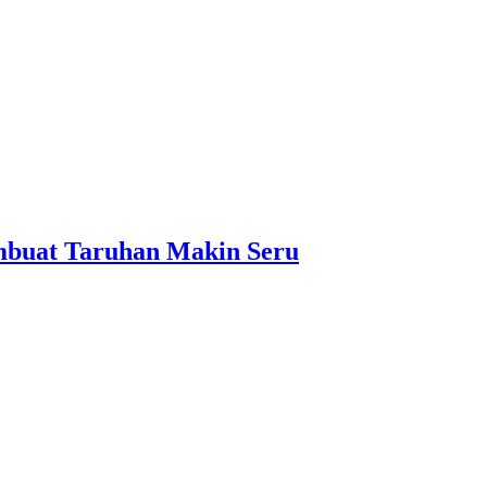
embuat Taruhan Makin Seru