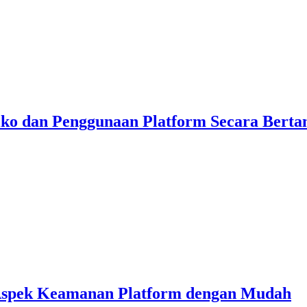
iko dan Penggunaan Platform Secara Bert
 Aspek Keamanan Platform dengan Mudah