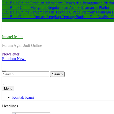
Judi Bola Online Panduan Memahami Risiko dan Penggunaan Platf
Judi Bola Online Mengenal Regulasi dan Aspek Keamanan Platfor
Judi Bola Online Perkembangan Teknologi Pada Platform Olahraga 
Judi Bola Online Informasi Lengkap Tentang Statistik Dan Analisis
InnateHealth
Forum Agen Judi Online
Newsletter
Random News
Search
for:
Menu
Kontak Kami
Headlines