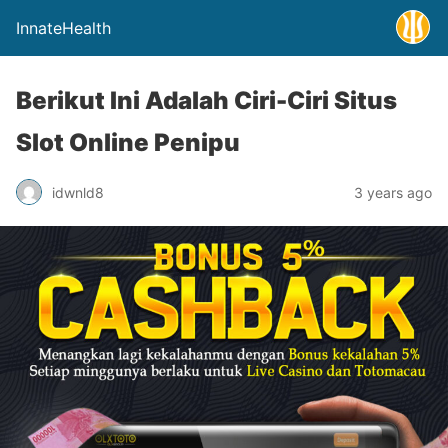
InnateHealth
Berikut Ini Adalah Ciri-Ciri Situs
Slot Online Penipu
idwnld8
3 years ago