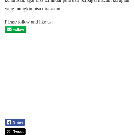
yang mungkin bisa dirasakan.
Please follow and like us: