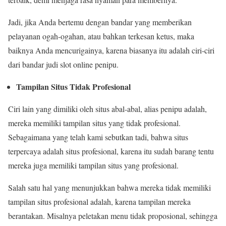
Jadi, jika Anda bertemu dengan bandar yang memberikan
pelayanan ogah-ogahan, atau bahkan terkesan ketus, maka
baiknya Anda mencurigainya, karena biasanya itu adalah ciri-ciri
dari bandar judi slot online penipu.
Tampilan Situs Tidak Profesional
Ciri lain yang dimiliki oleh situs abal-abal, alias penipu adalah,
mereka memiliki tampilan situs yang tidak profesional.
Sebagaimana yang telah kami sebutkan tadi, bahwa situs
terpercaya adalah situs profesional, karena itu sudah barang tentu
mereka juga memiliki tampilan situs yang profesional.
Salah satu hal yang menunjukkan bahwa mereka tidak memiliki
tampilan situs profesional adalah, karena tampilan mereka
berantakan. Misalnya peletakan menu tidak proposional, sehingga