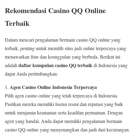
Rekomendasi Casino QQ Online
Terbaik
Dalam mencari pengalaman bermain casino QQ online yang
terbaik, penting untuk memilih situs judi online terpercaya yang
menawarkan fitur dan keunggulan yang berbeda. Berikut ini
daftar kumpulan casino QQ terbaik
adalah
di Indonesia yang
dapat Anda pertimbangkan:
Agen Casino Online Indonesia Terpercaya
1.
Pilih agen casino online yang telah terpercaya di Indonesia.
Pastikan mereka memiliki lisensi resmi dan reputasi yang baik
untuk menjamin keamanan serta keadilan permainan. Dengan
agen yang handal, Anda dapat memiliki pengalaman bermain
casino QQ online yang menyenangkan dan jauh dari kecurangan.