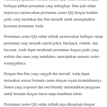
berbagai pilihan permainan yang terlengkap. Situs judi online
terpercaya menawarkan permainan casino QQ dengan kualitas
grafis yang memukau dan fitur menarik untuk meningkatkan
keseruan permainan Anda.
Permainan casino QQ online terbaik menawarkan berbagai varian
permainan yang menarik seperti poker, blackjack, roulette, dan
baccarat. Anda dapat menikmati permainan dengan grafis yang
realistis dan suara yang mendalam, menciptakan suasana casino
sesungguhnya.
Dengan fitur-fitur yang canggih dan inovatif, Anda dapat
merasakan sensasi bermain casino dengan segala kemudahannya.
Sistem yang responsif dan user-friendly memudahkan pengguna
untuk bermain dengan lancar tanpa hambatan teknis.
Permainan casino QQ online terbaik juga dilengkapi dengan