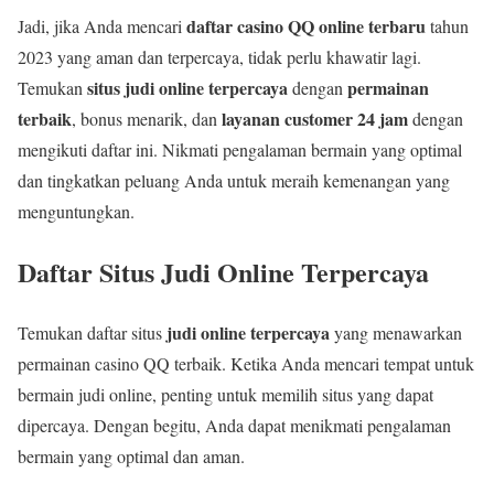
daftar casino QQ online terbaru
Jadi, jika Anda mencari
tahun
2023 yang aman dan terpercaya, tidak perlu khawatir lagi.
situs judi online terpercaya
permainan
Temukan
dengan
terbaik
layanan customer 24 jam
, bonus menarik, dan
dengan
mengikuti daftar ini. Nikmati pengalaman bermain yang optimal
dan tingkatkan peluang Anda untuk meraih kemenangan yang
menguntungkan.
Daftar Situs Judi Online Terpercaya
judi online terpercaya
Temukan daftar situs
yang menawarkan
permainan casino QQ terbaik. Ketika Anda mencari tempat untuk
bermain judi online, penting untuk memilih situs yang dapat
dipercaya. Dengan begitu, Anda dapat menikmati pengalaman
bermain yang optimal dan aman.