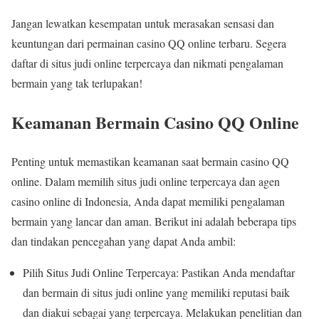
Jangan lewatkan kesempatan untuk merasakan sensasi dan
keuntungan dari permainan casino QQ online terbaru. Segera
daftar di situs judi online terpercaya dan nikmati pengalaman
bermain yang tak terlupakan!
Keamanan Bermain Casino QQ Online
Penting untuk memastikan keamanan saat bermain casino QQ
online. Dalam memilih situs judi online terpercaya dan agen
casino online di Indonesia, Anda dapat memiliki pengalaman
bermain yang lancar dan aman. Berikut ini adalah beberapa tips
dan tindakan pencegahan yang dapat Anda ambil:
Pilih Situs Judi Online Terpercaya: Pastikan Anda mendaftar
dan bermain di situs judi online yang memiliki reputasi baik
dan diakui sebagai yang terpercaya. Melakukan penelitian dan