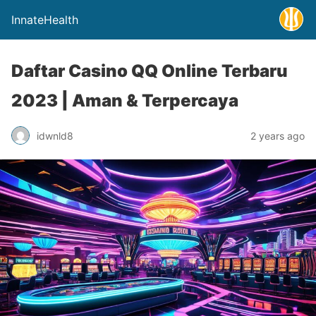
InnateHealth
Daftar Casino QQ Online Terbaru
2023 | Aman & Terpercaya
idwnld8
2 years ago