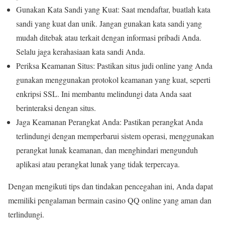
Gunakan Kata Sandi yang Kuat: Saat mendaftar, buatlah kata
sandi yang kuat dan unik. Jangan gunakan kata sandi yang
mudah ditebak atau terkait dengan informasi pribadi Anda.
Selalu jaga kerahasiaan kata sandi Anda.
Periksa Keamanan Situs: Pastikan situs judi online yang Anda
gunakan menggunakan protokol keamanan yang kuat, seperti
enkripsi SSL. Ini membantu melindungi data Anda saat
berinteraksi dengan situs.
Jaga Keamanan Perangkat Anda: Pastikan perangkat Anda
terlindungi dengan memperbarui sistem operasi, menggunakan
perangkat lunak keamanan, dan menghindari mengunduh
aplikasi atau perangkat lunak yang tidak terpercaya.
Dengan mengikuti tips dan tindakan pencegahan ini, Anda dapat
memiliki pengalaman bermain casino QQ online yang aman dan
terlindungi.