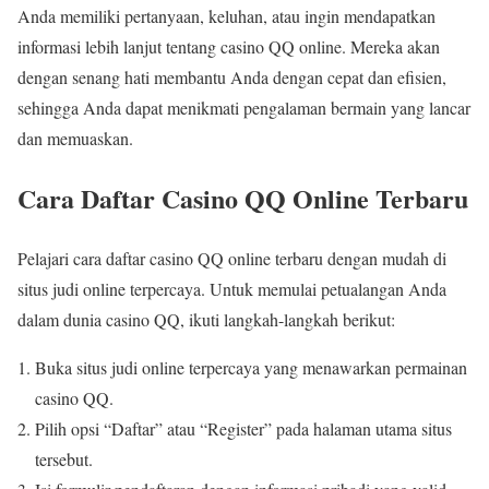
Anda memiliki pertanyaan, keluhan, atau ingin mendapatkan
informasi lebih lanjut tentang casino QQ online. Mereka akan
dengan senang hati membantu Anda dengan cepat dan efisien,
sehingga Anda dapat menikmati pengalaman bermain yang lancar
dan memuaskan.
Cara Daftar Casino QQ Online Terbaru
Pelajari cara daftar casino QQ online terbaru dengan mudah di
situs judi online terpercaya. Untuk memulai petualangan Anda
dalam dunia casino QQ, ikuti langkah-langkah berikut:
Buka situs judi online terpercaya yang menawarkan permainan
casino QQ.
Pilih opsi “Daftar” atau “Register” pada halaman utama situs
tersebut.