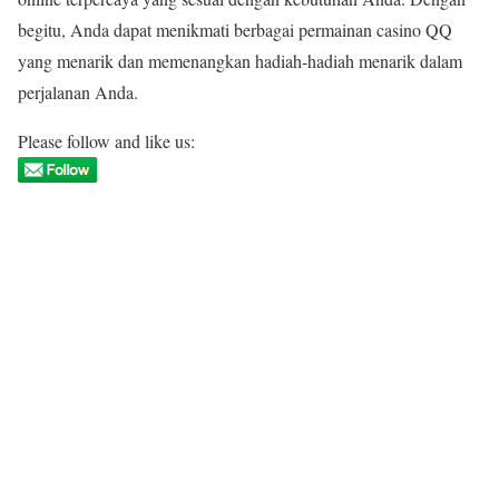
begitu, Anda dapat menikmati berbagai permainan casino QQ
yang menarik dan memenangkan hadiah-hadiah menarik dalam
perjalanan Anda.
Please follow and like us: